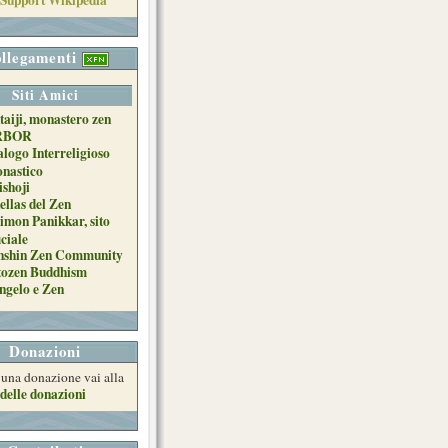
llegamenti
Siti Amici
taiji, monastero zen
RBOR
alogo Interreligioso
nastico
ishoji
ellas del Zen
imon Panikkar, sito
iciale
nshin Zen Community
tozen Buddhism
ngelo e Zen
Donazioni
e una donazione vai alla
delle donazioni