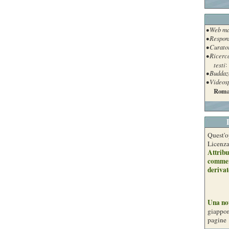
• Web ma
• Respon
• Curato
• Ricerc
testi
:
• Buddaz
• Videos
Roma
Quest'o
Licenz
Attribu
commer
derivat
Una no
giappon
pagine