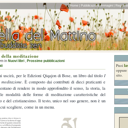
Home |
Pubblicazioni|
Immagini |
Registrati
i della meditazione
ym in
Nuovi libri
,
Prossime pubblicazioni
la
Puoi
ti
oppure 
ni uscirà, per le Edizioni Qiqajon di Bose, un libro dal titolo
I
sito.
a meditazione
. È composto dai contributi di dieci praticanti e
tentano di rendere in modo approfondito il senso, la storia, la
 le modalità delle forme di meditazione caratteristiche del
 e del cristianesimo. Il testo, unico nel suo genere, non è un
a cui scegliere, come in un menu.