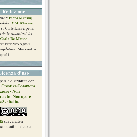
Redazione
ster
Piero Marsiaj
:
sabile
Y.M. Marassi
:
re
: Christian Serpetta
a delle traduzioni dei
Carlo De Mauro
ot
: Federico Agosti
pigolature:
Alessandro
gnoli
Licenza d'uso
pera è distribuita con
Creative Commons
a
zione - Non
ciale - Non opere
e 3.0 Italia
.
ta
sui caratteri
esi usati in alcune