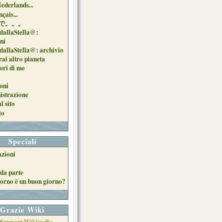
Nederlands...
çais...
で。。。
dallaStella@:
oni
dallaStella@: archivio
ai altro pianeta
uori di me
oni
strazione
l sito
io
Speciali
azioni
da parte
orno è un buon giorno?
Grazie Wiki