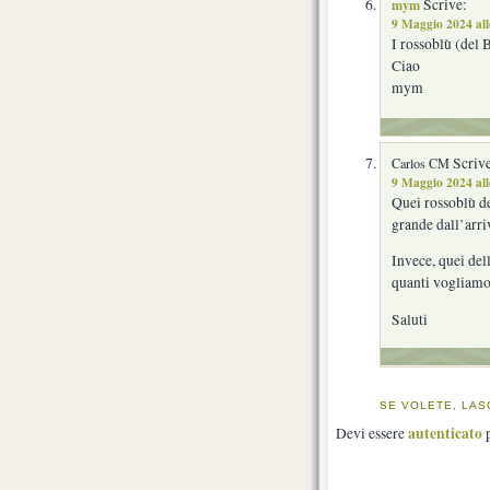
mym
Scrive:
9 Maggio 2024 all
I rossoblù (del 
Ciao
mym
Scrive
Carlos CM
9 Maggio 2024 al
Quei rossoblù d
grande dall’arri
Invece, quei del
quanti vogliamo
Saluti
SE VOLETE, LAS
autenticato
Devi essere
p