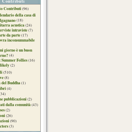
Contributi
o Contributi
(96)
lendario della casa di
lgagnano
(18)
itarra acustica
(24)
erviste intraviste
(7)
arte da parte
(17)
ovra inconsummabile
ni giorno è un buon
orno?
(4)
: Summer Follies
(16)
likely
(2)
li
(510)
ive
(8)
a del Buddha
(1)
ibri
(4)
(34)
e pubblicazioni
(2)
ati dalla comunità
(43)
ses
(2)
ioni
(26)
azioni
(90)
ctors
(3)