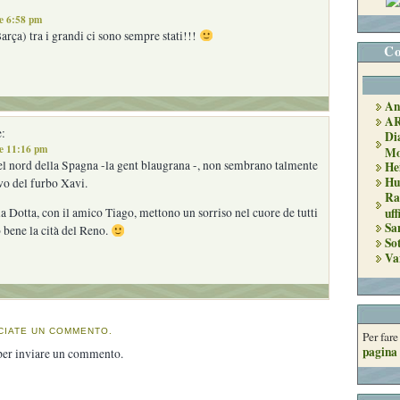
e 6:58 pm
Barça) tra i grandi ci sono sempre stati!!!
Co
An
A
:
Di
le 11:16 pm
Mo
el nord della Spagna -la gent blaugrana -, non sembrano talmente
He
Hu
vo del furbo Xavi.
Ra
uff
la Dotta, con il amico Tiago, mettono un sorriso nel cuore de tutti
Sa
 bene la cità del Reno.
So
Va
CIATE UN COMMENTO.
Per far
pagina 
er inviare un commento.