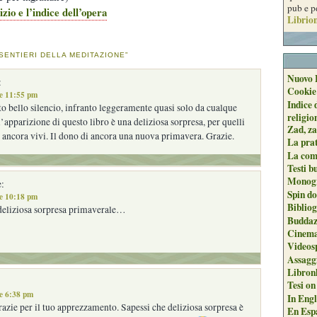
pub e p
izio e l’indice dell’opera
Librion
 SENTIERI DELLA MEDITAZIONE”
Nuovo 
:
Cookie
le 11:55 pm
Indice 
o bello silencio, infranto leggeramente quasi solo da cualque
religio
l’apparizione di questo libro è una deliziosa sorpresa, per quelli
Zad, za
 ancora vivi. Il dono di ancora una nuova primavera. Grazie.
La pra
La com
Testi b
Monogr
:
Spin do
le 10:18 pm
Biblio
eliziosa sorpresa primaverale…
Buddaz
Cinema
Videos
Assaggi
Libron
Tesi on
e 6:38 pm
In Engli
azie per il tuo apprezzamento. Sapessi che deliziosa sorpresa è
En Espa