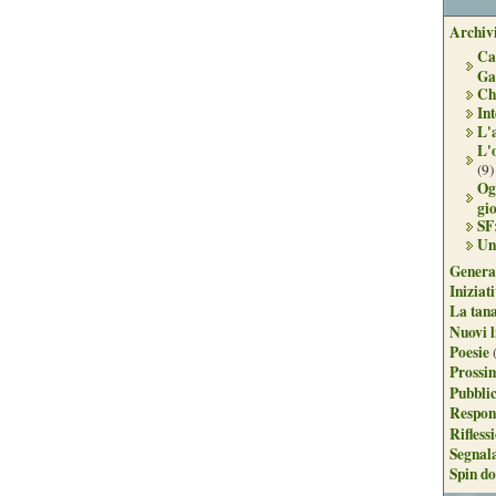
Archivi
Ca
Ga
Ch
Int
L'
L'
(9)
Og
gi
SF
Un
Genera
Iniziat
La tan
Nuovi l
Poesie
Prossim
Pubblic
Respon
Rifless
Segnal
Spin do