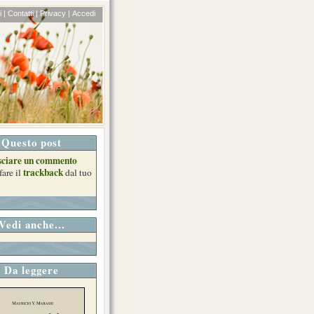
 |
Contatti |
Privacy |
Accedi
Questo post
sciare un commento
trackback
fare il
dal tuo
Vedi anche...
Da leggere