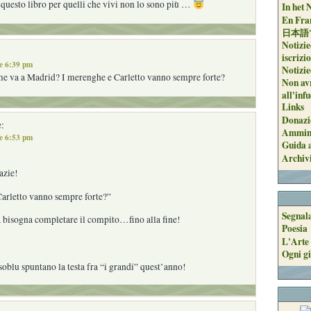
 questo libro per quelli che vivi non lo sono più …
In het 
En Fran
日本語
Notizie
iscrizi
e 6:39 pm
Notizie
me va a Madrid? I merenghe e Carletto vanno sempre forte?
Non avr
all'inf
Links
Donazi
:
Ammini
e 6:53 pm
Guida a
Archiv
azie!
Carletto vanno sempre forte?”
Segnal
 bisogna completare il compito…fino alla fine!
Poesia
L'Arte 
Ogni gi
soblu spuntano la testa fra “i grandi” quest’anno!