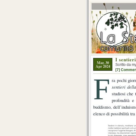
I sentier
Mar, 30
Scritto da m
Apr 2024
[7] Commen
F
ra pochi gior
sentieri dell
studiosi che 
profondità e
buddismo, dell’induismo
elenco di possibilità tr