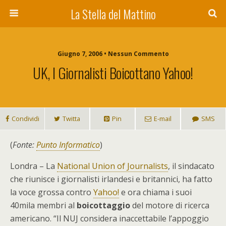
La Stella del Mattino
Giugno 7, 2006 • Nessun Commento
UK, I Giornalisti Boicottano Yahoo!
Condividi
Twitta
Pin
E-mail
SMS
(
Fonte:
Punto Informatico
)
Londra – La
National Union of Journalists
, il sindacato
che riunisce i giornalisti irlandesi e britannici, ha fatto
la voce grossa contro
Yahoo!
e ora chiama i suoi
40mila membri al
boicottaggio
del motore di ricerca
americano. “Il NUJ considera inaccettabile l’appoggio