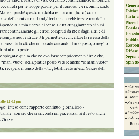
glio diventerà pratica di vita: cercando continuamnete di togliere
Genera
i accumula per le troppe parole, per il rumore….e ricominciando
Iniziat
 Ma non perché questo mi debba rendere migliore ( come
La tan
in sè della pratica rende migliori ) ma perchè forse è una delle
Nuovi l
isponde alla mia ricerca di senso. E’ un atteggiamneto che mi
Poesie
rare continuamente gli errori compiuti da me e dagli altri e di
Prossim
e sempre nuove strade. Mi permette di cancellare la ricerca della
Pubblic
re presente in ciò che mi accade cercando il mio posto, o meglio
Respon
irmi al mio posto.
Rifless
o spiegata: quello che volevo forse semplicemente dire è che,
Segnal
Spin do
e “mani vuote” della pratica posso vedere anche “le mani vuote”
ta, recupero il senso della vita globalmente intesa. Grazie dell’
• Web ma
• Respon
• Curato
alle 12:02 pm
• Ricerc
logo” inteso come rapporto continuo, giornaliero -
testi
:
• Buddaz
anale- con ciò che ci circonda mi piace assai. E il resto anche.
• Videos
 Grazie.
Roma