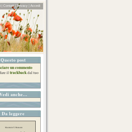
 |
Contatti |
Privacy |
Accedi
Questo post
sciare un commento
trackback
fare il
dal tuo
Vedi anche...
Da leggere