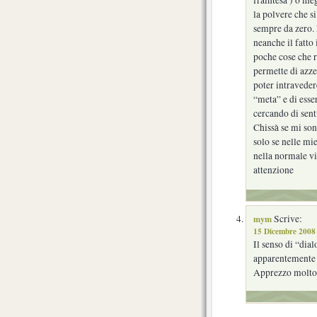
fraintesa ) o me
la polvere che s
sempre da zero.
neanche il fatto 
poche cose che r
permette di azze
poter intraveder
“meta” e di esse
cercando di sent
Chissà se mi son
solo se nelle mi
nella normale vi
attenzione
mym
Scrive:
15 Dicembre 2008 
Il senso di “dia
apparentemente b
Apprezzo molto.