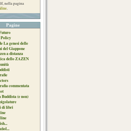
df, nella pagina
line
.
Pagine
Futuro
 Policy
de La genesi delle
ni del Giappone
zen a distanza
tica dello ZAZEN
unità
uddisti
afie
ctors
grafia commentata
ot
 Buddista (e non)
pigolature
 di libri
line
 line
sh...
ñol...