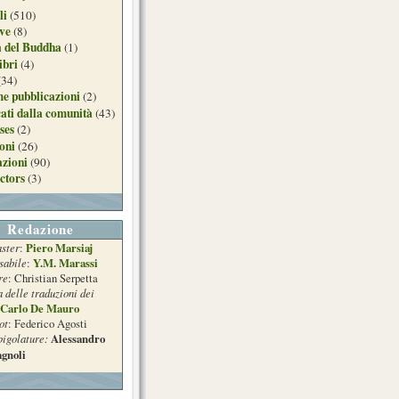
li
(510)
ive
(8)
a del Buddha
(1)
ibri
(4)
(34)
e pubblicazioni
(2)
ati dalla comunità
(43)
ses
(2)
ioni
(26)
azioni
(90)
ctors
(3)
Redazione
ster
Piero Marsiaj
:
sabile
Y.M. Marassi
:
re
: Christian Serpetta
a delle traduzioni dei
Carlo De Mauro
ot
: Federico Agosti
pigolature:
Alessandro
gnoli