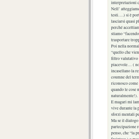
interpretazioni 
Nell’ atteggiame
testi….) si è por
lasciarsi quasi 
perché accettiam
stiamo “facendo” 
trasportare tropp
Poi nella normale
“quello che vien
filtro valutativ
piacevole… ( non
incasellano la re
coumne del termi
riconosco come m
quando le cose 
naturalmente!).
E magari mi lame
vive durante la p
sforzi mentali pe
Ma se il dialogo 
partecipazione re
penso, che “la pr