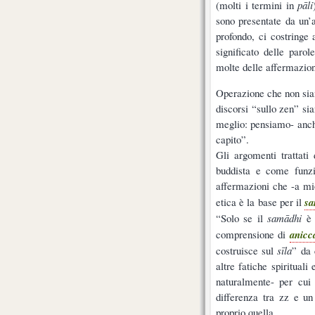
(molti i termini in
pāli
sono presentate da un’a
profondo, ci costringe 
significato delle paro
molte delle affermazion
Operazione che non siam
discorsi “sullo zen” sia
meglio: pensiamo- anche 
capito”.
Gli argomenti trattati
buddista e come funzi
affermazioni che -a mio
etica è la base per il
sa
“Solo se il
samādhi
è 
comprensione di
anicc
costruisce sul
sīla
” da 
altre fatiche spirituali
naturalmente- per cui
differenza tra zz e un
proprio quella.