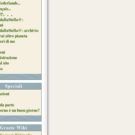
Nederlands...
çais...
で。。。
dallaStella@:
oni
dallaStella@: archivio
ai altro pianeta
uori di me
oni
strazione
l sito
io
Speciali
azioni
da parte
orno è un buon giorno?
Grazie Wiki