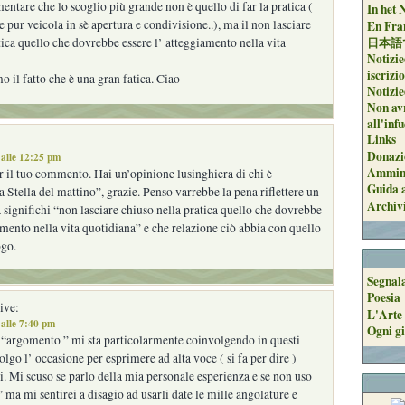
ntare che lo scoglio più grande non è quello di far la pratica (
In het 
 pur veicola in sè apertura e condivisione..), ma il non lasciare
En Fran
日本語
tica quello che dovrebbe essere l’ atteggiamento nella vita
Notizie
iscrizi
il fatto che è una gran fatica. Ciao
Notizie
Non avr
all'inf
Links
Donazi
alle 12:25 pm
Ammini
 il tuo commento. Hai un’opinione lusinghiera di chi è
Guida a
a Stella del mattino”, grazie. Penso varrebbe la pena riflettere un
Archiv
 significhi “non lasciare chiuso nella pratica quello che dovrebbe
amento nella vita quotidiana” e che relazione ciò abbia con quello
ogo.
Segnal
Poesia
ive:
L'Arte 
alle 7:40 pm
Ogni gi
 “argomento ” mi sta particolarmente coinvolgendo in questi
olgo l’ occasione per esprimere ad alta voce ( si fa per dire )
ni. Mi scuso se parlo della mia personale esperienza e se non uso
” ma mi sentirei a disagio ad usarli date le mille angolature e