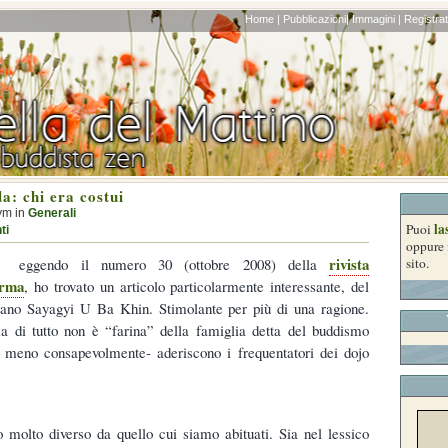
Home |
Pubblicazioni|
Immagini |
Registrati
a: chi era costui
ym in
Generali
la
Puoi
ti
oppure 
rivista
eggendo il numero 30 (ottobre 2008) della
sito.
rma
, ho trovato un articolo particolarmente interessante, del
ano Sayagyi U Ba Khin. Stimolante per più di una ragione.
a di tutto non è “farina” della famiglia detta del buddismo
 meno consapevolmente- aderiscono i frequentatori dei dojo
o molto diverso da quello cui siamo abituati. Sia nel lessico