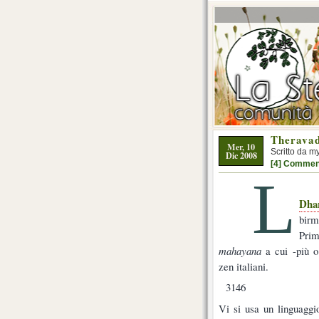
Theravad
Mer, 10
Scritto da m
Dic 2008
[4] Commen
L
Dha
birm
Prim
mahayana
a cui -più o
zen italiani.
3146
Vi si usa un linguaggi