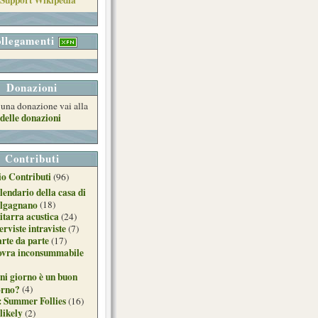
llegamenti
Donazioni
e una donazione vai alla
delle donazioni
Contributi
o Contributi
(96)
lendario della casa di
lgagnano
(18)
itarra acustica
(24)
erviste intraviste
(7)
arte da parte
(17)
ovra inconsummabile
ni giorno è un buon
orno?
(4)
: Summer Follies
(16)
likely
(2)