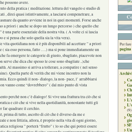
che possono avere.
nto della pratica ( meditazione. lettura del vangelo e studio di
tati , direi quasi istintivamente, a lasciarsi compenetrare, a
Co
plasmare da quanto avviene in noi in quei momenti. Forse anche
o a priori ( anche se dopo un lungo percorso ) che quello che
è una parte essenziale della nostra vita. ( A volte ci si lascia
o e si pensa che solo quella sia la vita vera).
 vita quotidiana non si è più disponibili ad accettare ” a priori
Per far
pagina 
e ( sia esso persona, fatto ….) ma si pone immediatamente un
o che fa emergere le categorie di giusto, sbagliato, piacevole non
 serve che dica che spesso le cose sono sbagliate ..)che
altà. Al massimo si arriva a tollerare, a compatire ( nel senso
ne). Quella parte di verità che mi viene incontro non la
Archivi
ia. Ecco quindi il non- dialogo, la non- pace, l’ arrabbiarsi
Ca
non vanno come “dovrebbero” ( dal mio punto di vista
Ga
Ch
Int
nto perchè non c’è dialogo! Si vive una frattura tra ciò che si
L'
ratica e ciò che si vive nella quotidianità, nonostante tutti gli
L'
r far quadrare il cerchio.
(9)
è, prima di tutto, ascolto di ciò che è diverso da me e
Og
gi
ale e non fittizia, allora, è proprio nella vita di ogni giorno,
SF
atica religiosa ” porterà “frutto” ( lo so che qui potrei essere
Un