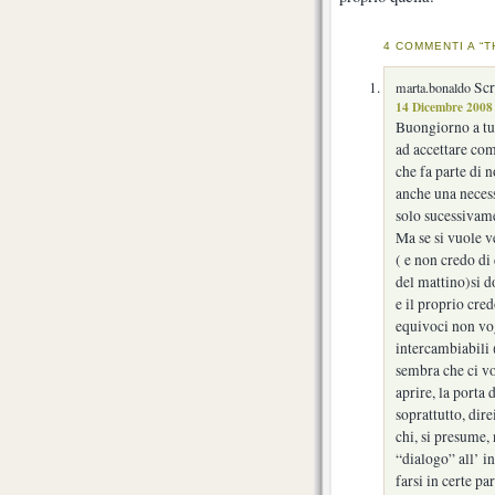
4 COMMENTI A “T
Scr
marta.bonaldo
14 Dicembre 2008 
Buongiorno a tut
ad accettare co
che fa parte di 
anche una necess
solo sucessivam
Ma se si vuole v
( e non credo di 
del mattino)si d
e il proprio cred
equivoci non vog
intercambiabili 
sembra che ci vo
aprire, la porta 
soprattutto, dire
chi, si presume,
“dialogo” all’ in
farsi in certe pa