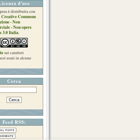
Licenza d'uso
pera è distribuita con
Creative Commons
a
zione - Non
ciale - Non opere
e 3.0 Italia
.
ta
sui caratteri
esi usati in alcune
Cerca
Feed RSS: