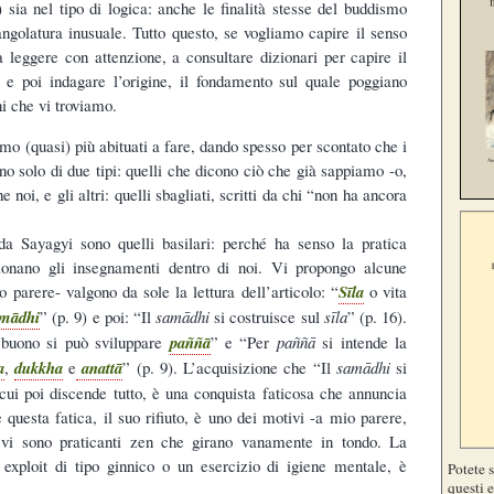
) sia nel tipo di logica: anche le finalità stesse del buddismo
ngolatura inusuale. Tutto questo, se vogliamo capire il senso
a leggere con attenzione, a consultare dizionari per capire il
le e poi indagare l’origine, il fondamento sul quale poggiano
i che vi troviamo.
o (quasi) più abituati a fare, dando spesso per scontato che i
no solo di due tipi: quelli che dicono ciò che già sappiamo -o,
noi, e gli altri: quelli sbagliati, scritti da chi “non ha ancora
 da Sayagyi sono quelli basilari: perché ha senso la pratica
onano gli insegnamenti dentro di noi. Vi propongo alcune
 parere- valgono da sole la lettura dell’articolo: “
Sīla
o vita
mādhi
” (p. 9) e poi: “Il
samādhi
si costruisce sul
sīla
” (p. 16).
buono si può sviluppare
paññā
” e “Per
paññā
si intende la
a
,
dukkha
e
anattā
” (p. 9). L’acquisizione che “Il
samādhi
si
cui poi discende tutto, è una conquista faticosa che annuncia
 e questa fatica, il suo rifiuto, è uno dei motivi -a mio parere,
 vi sono praticanti zen che girano vanamente in tondo. La
 exploit di tipo ginnico o un esercizio di igiene mentale, è
Potete 
questi e