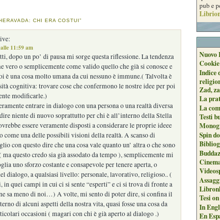
pub e p
Librion
HERAVADA: CHI ERA COSTUI”
ive:
alle 11:59 am
Nuovo 
ti, dopo un po’ di pausa mi sorge questa riflessione. La tendenza
Cookie
me vero o semplicemente come valido quello che già si conosce e
Indice 
noi è una cosa molto umana da cui nessuno è immune.( Talvolta è
religio
ità cognitiva: trovare cose che confermono le nostre idee per poi
Zad, za
ente modificarle.)
La pra
eramente entrare in dialogo con una persona o una realtà diversa
La com
dire niente di nuovo soprattutto per chi è all’interno della Stella
Testi b
ovrebbe essere veramente disposti a considerare le proprie ideee
Monogr
Spin do
o come una delle possibili visioni della realtà. A scanso di
Biblio
lio con questo dire che una cosa vale quanto un’ altra o che sono
Buddaz
( ma questo credo sia già assodato da tempo ), semplicemente mi
Cinema
glia uno sforzo costante e consapevole per tenere aperta, o
Videos
del dialogo, a qualsiasi livello: personale, lavorativo, religioso.. (
Assaggi
i, in quei campi in cui ci si sente “esperti” e ci si trova di fronte a
Libron
 ne sa meno di noi…) A volte, mi sento di poter dire, si confina il
Tesi on
terno di alcuni aspetti della nostra vita, quasi fosse una cosa da
In Engli
rticolari occasioni ( magari con chi è già aperto al dialogo .)
En Espa