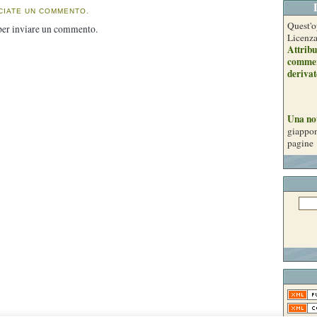
CIATE UN COMMENTO.
Quest'o
er inviare un commento.
Licenz
Attribu
commer
derivat
Una no
giappon
pagine