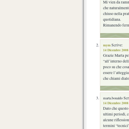
Mi vien da ramme
che naturalmente
chiuso nella pra
quotidiana.
Rimanendo fermo 
mym
Scrive:
14 Dicembre 2008 
Grazie Marta per
“all’interno dell
poco su che cosa
essere l’atteggi
che chiami dial
Scr
marta.bonaldo
14 Dicembre 2008 
Dato che questo
ultimi periodi, c
alcune riflessio
termini “tecnici