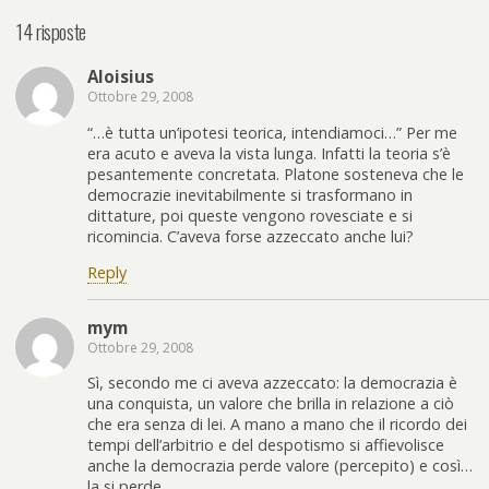
14 risposte
Aloisius
Ottobre 29, 2008
“…è tutta un’ipotesi teorica, intendiamoci…” Per me
era acuto e aveva la vista lunga. Infatti la teoria s’è
pesantemente concretata. Platone sosteneva che le
democrazie inevitabilmente si trasformano in
dittature, poi queste vengono rovesciate e si
ricomincia. C’aveva forse azzeccato anche lui?
Reply
mym
Ottobre 29, 2008
Sì, secondo me ci aveva azzeccato: la democrazia è
una conquista, un valore che brilla in relazione a ciò
che era senza di lei. A mano a mano che il ricordo dei
tempi dell’arbitrio e del despotismo si affievolisce
anche la democrazia perde valore (percepito) e così…
la si perde.