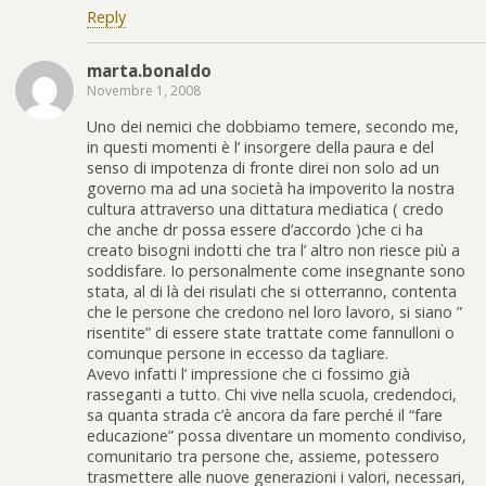
Reply
marta.bonaldo
Novembre 1, 2008
Uno dei nemici che dobbiamo temere, secondo me,
in questi momenti è l’ insorgere della paura e del
senso di impotenza di fronte direi non solo ad un
governo ma ad una società ha impoverito la nostra
cultura attraverso una dittatura mediatica ( credo
che anche dr possa essere d’accordo )che ci ha
creato bisogni indotti che tra l’ altro non riesce più a
soddisfare. Io personalmente come insegnante sono
stata, al di là dei risulati che si otterranno, contenta
che le persone che credono nel loro lavoro, si siano ”
risentite” di essere state trattate come fannulloni o
comunque persone in eccesso da tagliare.
Avevo infatti l’ impressione che ci fossimo già
rasseganti a tutto. Chi vive nella scuola, credendoci,
sa quanta strada c’è ancora da fare perché il “fare
educazione” possa diventare un momento condiviso,
comunitario tra persone che, assieme, potessero
trasmettere alle nuove generazioni i valori, necessari,