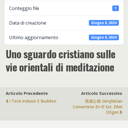
Conteggio file
1
Data di creazione
Giugno 6, 2024
Ultimo aggiornamento
Giugno 6, 2024
Uno sguardo cristiano sulle
vie orientali di meditazione
Articolo Precedente
Articolo Successivo
I Testi Induisti E Buddisti
現成公按 Genjōkōan
Convertirse En El Ser, Eihei
Dōgen