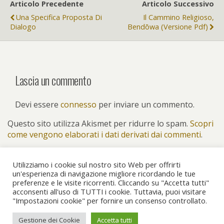
Articolo Precedente
Articolo Successivo
Una Specifica Proposta Di
Il Cammino Religioso,
Dialogo
Bendōwa (versione Pdf)
Lascia un commento
Devi essere
connesso
per inviare un commento.
Questo sito utilizza Akismet per ridurre lo spam.
Scopri
come vengono elaborati i dati derivati dai commenti
.
Utilizziamo i cookie sul nostro sito Web per offrirti
un'esperienza di navigazione migliore ricordando le tue
preferenze e le visite ricorrenti. Cliccando su "Accetta tutti"
Torna su
acconsenti all'uso di TUTTI i cookie. Tuttavia, puoi visitare
"Impostazioni cookie" per fornire un consenso controllato.
Dispositivo Portatile
Pc Desktop
Gestione dei Cookie
Accetta tutti