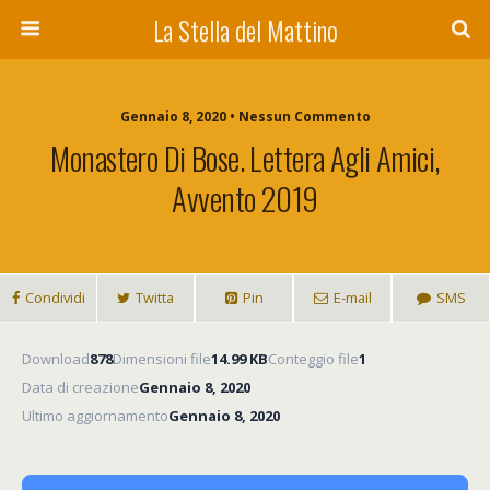
La Stella del Mattino
Gennaio 8, 2020 • Nessun Commento
Monastero Di Bose. Lettera Agli Amici,
Avvento 2019
Condividi
Twitta
Pin
E-mail
SMS
Download
878
Dimensioni file
14.99 KB
Conteggio file
1
Data di creazione
Gennaio 8, 2020
Ultimo aggiornamento
Gennaio 8, 2020