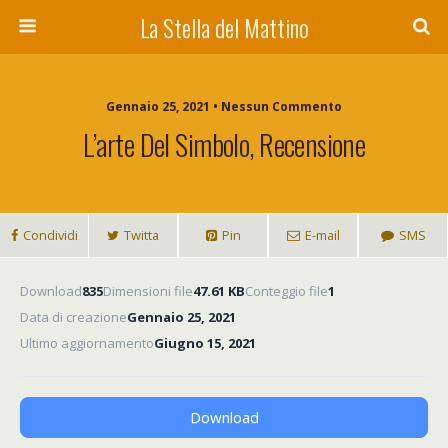
La Stella del Mattino
Gennaio 25, 2021 • Nessun Commento
L’arte Del Simbolo, Recensione
Condividi
Twitta
Pin
E-mail
SMS
Download
835
Dimensioni file
47.61 KB
Conteggio file
1
Data di creazione
Gennaio 25, 2021
Ultimo aggiornamento
Giugno 15, 2021
Download