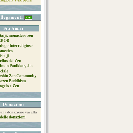
llegamenti
Siti Amici
taiji, monastero zen
RBOR
alogo Interreligioso
nastico
ishoji
ellas del Zen
imon Panikkar, sito
iciale
nshin Zen Community
tozen Buddhism
ngelo e Zen
Donazioni
e una donazione vai alla
delle donazioni