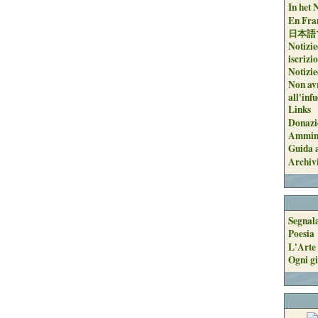
In het 
En Fran
日本語
Notizie
iscrizi
Notizie
Non avr
all'inf
Links
Donazi
Ammini
Guida a
Archiv
Segnal
Poesia
L'Arte 
Ogni gi