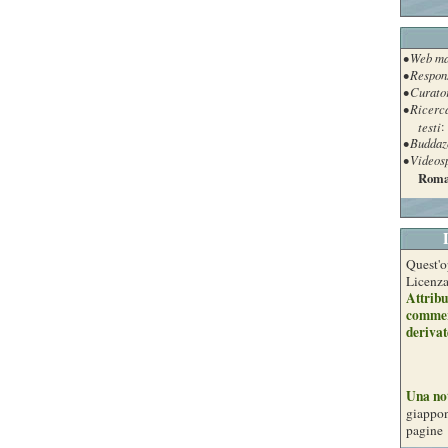
• Web ma
• Respon
• Curato
• Ricerc
testi
:
• Buddaz
• Videos
Roma
Quest'o
Licenz
Attribu
commer
derivat
Una no
giappon
pagine