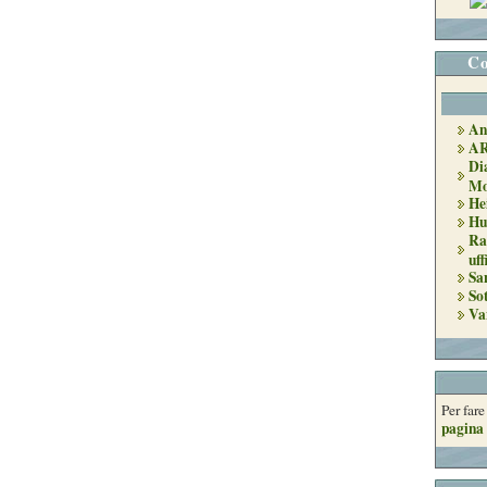
Co
An
A
Di
Mo
He
Hu
Ra
uff
Sa
So
Va
Per far
pagina 