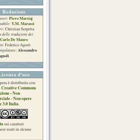
Redazione
ster
Piero Marsiaj
:
sabile
Y.M. Marassi
:
re
: Christian Serpetta
a delle traduzioni dei
Carlo De Mauro
ot
: Federico Agosti
pigolature:
Alessandro
gnoli
Licenza d'uso
pera è distribuita con
Creative Commons
a
zione - Non
ciale - Non opere
e 3.0 Italia
.
ta
sui caratteri
esi usati in alcune