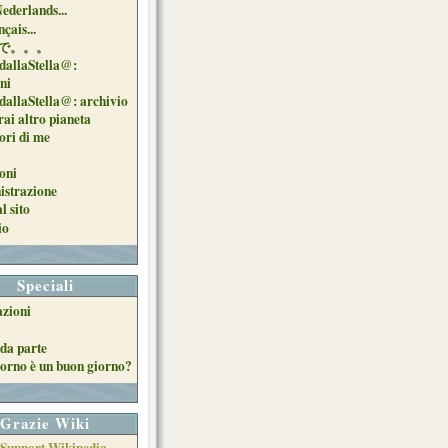
Nederlands...
çais...
で。。。
dallaStella@:
oni
dallaStella@: archivio
ai altro pianeta
uori di me
oni
strazione
l sito
io
Speciali
azioni
da parte
orno è un buon giorno?
Grazie Wiki