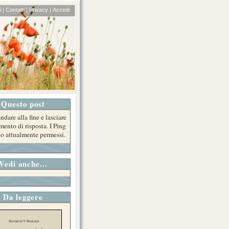
 |
Contatti |
Privacy |
Accedi
Questo post
ndare alla fine e lasciare
ento di risposta. I Ping
o attualmente permessi.
Vedi anche...
Da leggere