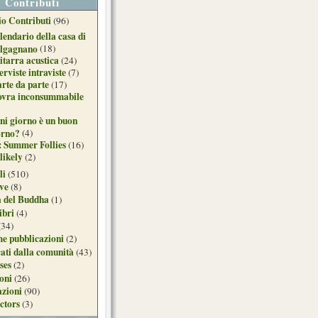
Contributi
o Contributi
(96)
lendario della casa di
lgagnano
(18)
itarra acustica
(24)
erviste intraviste
(7)
arte da parte
(17)
ovra inconsummabile
ni giorno è un buon
orno?
(4)
: Summer Follies
(16)
likely
(2)
li
(510)
ive
(8)
a del Buddha
(1)
ibri
(4)
(34)
e pubblicazioni
(2)
ati dalla comunità
(43)
ses
(2)
ioni
(26)
azioni
(90)
ctors
(3)