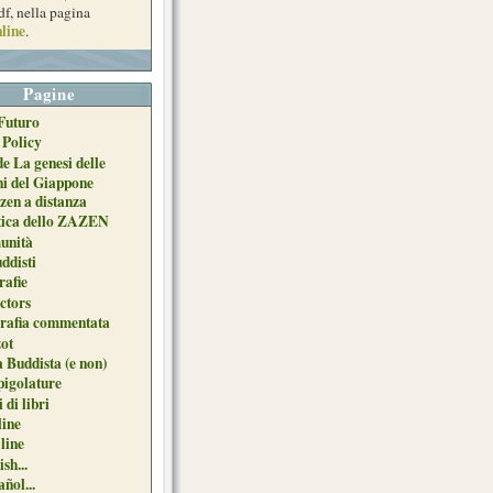
df, nella pagina
line
.
Pagine
Futuro
 Policy
de La genesi delle
ni del Giappone
zen a distanza
tica dello ZAZEN
unità
uddisti
afie
ctors
grafia commentata
ot
 Buddista (e non)
pigolature
 di libri
line
 line
sh...
ñol...