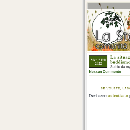
La situaz
Mer, 2 Feb
buddism
2022
Scritto da m
Nessun Commento
SE VOLETE, LAS
autenticato
Devi essere
p