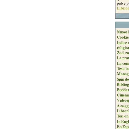
pub e p
Librion
Nuovo 
Cookie
Indice 
religio
Zad, za
La pra
La com
Testi b
Monogr
Spin do
Biblio
Buddaz
Cinema
Videos
Assaggi
Libron
Tesi on
In Engli
En Espa