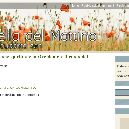
Home |
Pubblicazioni|
Immagini |
Registrati
ione spirituale in Occidente e il ruolo del
o
Potete a
ym in
un comm
non son
CIATE UN COMMENTO.
er inviare un commento.