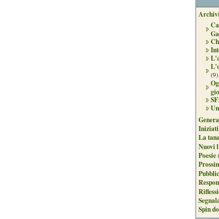
Archivi
Ca
Ga
Ch
Int
L'
L'
(9)
Og
gi
SF
Un
Genera
Iniziat
La tan
Nuovi l
Poesie
Prossim
Pubblic
Respon
Rifless
Segnal
Spin do