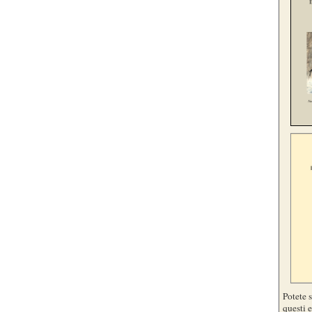
Potete 
questi e