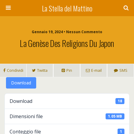
La Stella del Mattino
Gennaio 19, 2024 • Nessun Commento
La Genèse Des Religions Du Japon
Condividi
Twitta
Pin
E-mail
SMS
Download
Download
18
Dimensioni file
1.05 MB
Conteggio file
1