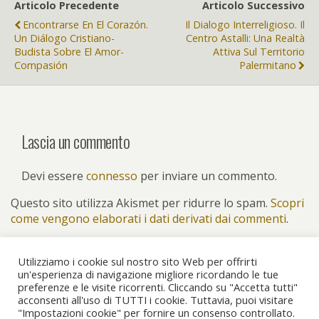
Articolo Precedente
Articolo Successivo
Encontrarse En El Corazón.
Il Dialogo Interreligioso. Il
Un Diálogo Cristiano-
Centro Astalli: Una Realtà
Budista Sobre El Amor-
Attiva Sul Territorio
Compasión
Palermitano
Lascia un commento
Devi essere
connesso
per inviare un commento.
Questo sito utilizza Akismet per ridurre lo spam.
Scopri
come vengono elaborati i dati derivati dai commenti
.
Utilizziamo i cookie sul nostro sito Web per offrirti
un'esperienza di navigazione migliore ricordando le tue
preferenze e le visite ricorrenti. Cliccando su "Accetta tutti"
Torna su
acconsenti all'uso di TUTTI i cookie. Tuttavia, puoi visitare
"Impostazioni cookie" per fornire un consenso controllato.