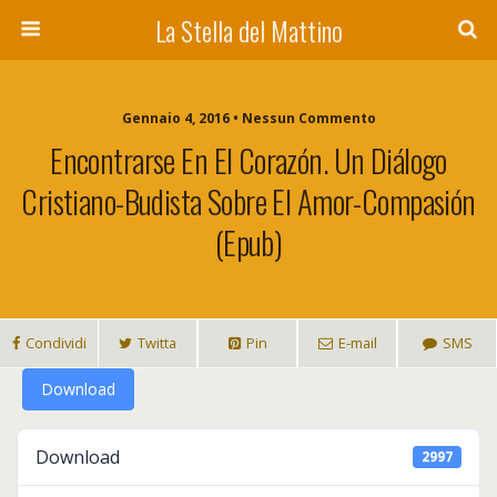
La Stella del Mattino
Gennaio 4, 2016 • Nessun Commento
Encontrarse En El Corazón. Un Diálogo
Cristiano-Budista Sobre El Amor-Compasión
(epub)
Condividi
Twitta
Pin
E-mail
SMS
Download
Download
2997