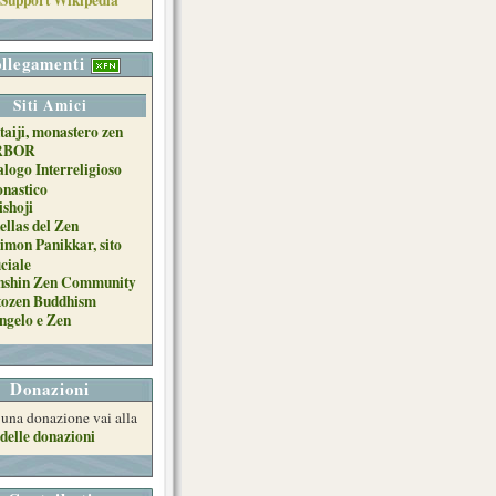
llegamenti
Siti Amici
taiji, monastero zen
RBOR
alogo Interreligioso
nastico
ishoji
ellas del Zen
imon Panikkar, sito
iciale
nshin Zen Community
tozen Buddhism
ngelo e Zen
Donazioni
e una donazione vai alla
delle donazioni