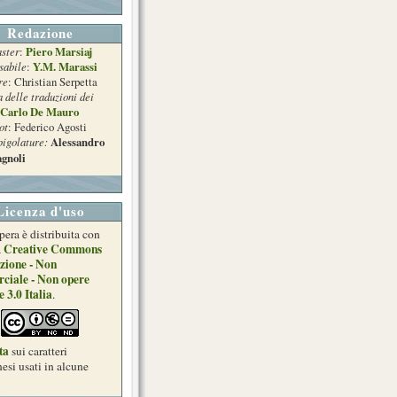
Redazione
ster
Piero Marsiaj
:
sabile
Y.M. Marassi
:
re
: Christian Serpetta
a delle traduzioni dei
Carlo De Mauro
ot
: Federico Agosti
pigolature:
Alessandro
gnoli
Licenza d'uso
pera è distribuita con
Creative Commons
a
zione - Non
ciale - Non opere
e 3.0 Italia
.
ta
sui caratteri
esi usati in alcune