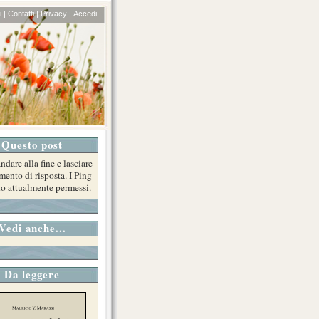
 |
Contatti |
Privacy |
Accedi
Questo post
ndare alla fine e lasciare
ento di risposta. I Ping
o attualmente permessi.
Vedi anche...
Da leggere