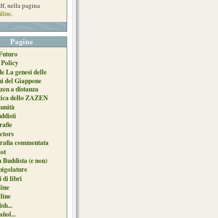
df, nella pagina
line
.
Pagine
Futuro
 Policy
de La genesi delle
ni del Giappone
zen a distanza
tica dello ZAZEN
unità
uddisti
afie
ctors
grafia commentata
ot
 Buddista (e non)
pigolature
 di libri
line
 line
sh...
ñol...