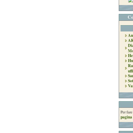
Co
An
A
Di
Mo
He
Hu
Ra
uff
Sa
So
Va
Per far
pagina 