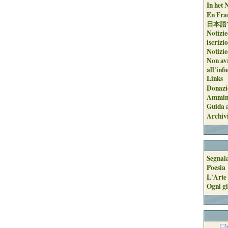
In het 
En Fran
日本語
Notizie
iscrizi
Notizie
Non avr
all'inf
Links
Donazi
Ammini
Guida a
Archiv
Segnal
Poesia
L'Arte 
Ogni gi