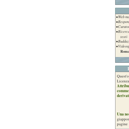
• Web ma
• Respon
• Curato
• Ricerc
testi
:
• Buddaz
• Videos
Roma
Quest'o
Licenz
Attribu
commer
derivat
Una no
giappon
pagine