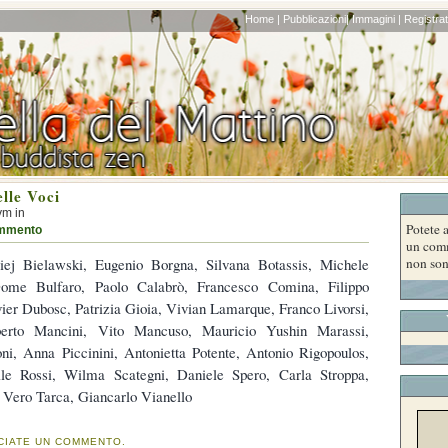
Home |
Pubblicazioni|
Immagini |
Registrati
lle Voci
ym in
Potete a
mmento
un comm
iej Bielawski, Eugenio Borgna, Silvana Botassis, Michele
non son
ome Bulfaro, Paolo Calabrò, Francesco Comina, Filippo
vier Dubosc, Patrizia Gioia, Vivian Lamarque, Franco Livorsi,
rto Mancini, Vito Mancuso, Mauricio Yushin Marassi,
i, Anna Piccinini, Antonietta Potente, Antonio Rigopoulos,
le Rossi, Wilma Scategni, Daniele Spero, Carla Stroppa,
i Vero Tarca, Giancarlo Vianello
CIATE UN COMMENTO.