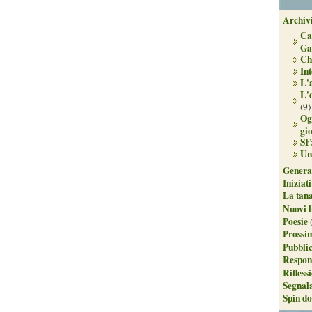
Archivi
Ca
Ga
Ch
Int
L'
L'
(9)
Og
gi
SF
Un
Genera
Iniziat
La tan
Nuovi l
Poesie
Prossim
Pubblic
Respon
Rifless
Segnal
Spin do