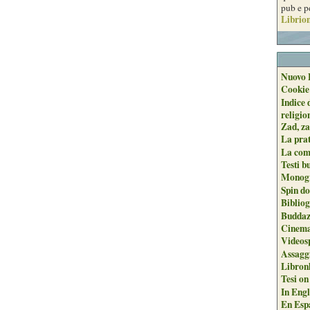
pub e p
Librion
Nuovo 
Cookie
Indice 
religio
Zad, za
La pra
La com
Testi b
Monogr
Spin do
Biblio
Buddaz
Cinema
Videos
Assaggi
Libron
Tesi on
In Engli
En Espa