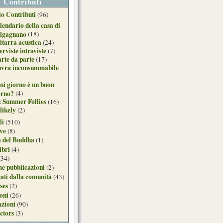
Contributi
o Contributi
(96)
lendario della casa di
lgagnano
(18)
itarra acustica
(24)
erviste intraviste
(7)
arte da parte
(17)
ovra inconsummabile
ni giorno è un buon
orno?
(4)
: Summer Follies
(16)
likely
(2)
li
(510)
ive
(8)
a del Buddha
(1)
ibri
(4)
(34)
e pubblicazioni
(2)
ati dalla comunità
(43)
ses
(2)
ioni
(26)
azioni
(90)
ctors
(3)