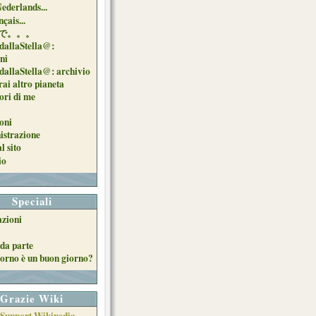
Nederlands...
çais...
で。。。
dallaStella@:
oni
dallaStella@: archivio
ai altro pianeta
uori di me
oni
strazione
l sito
io
Speciali
azioni
da parte
orno è un buon giorno?
Grazie Wiki