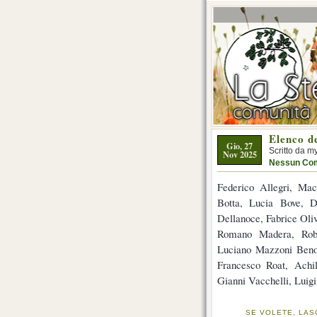
Elenco de
Gio, 27
Scritto da m
Nov 2025
Nessun Co
Federico Allegri, Mac
Botta, Lucia Bove, D
Dellanoce, Fabrice Oli
Romano Madera, Robe
Luciano Mazzoni Benon
Francesco Roat, Achil
Gianni Vacchelli, Luig
SE VOLETE, LAS