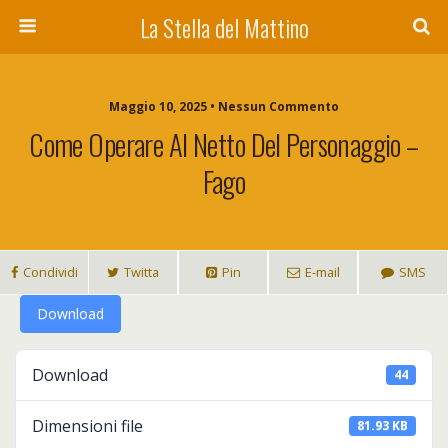
La Stella del Mattino
Maggio 10, 2025 • Nessun Commento
Come Operare Al Netto Del Personaggio –
Fago
Condividi
Twitta
Pin
E-mail
SMS
Download
Download
44
Dimensioni file
81.93 KB