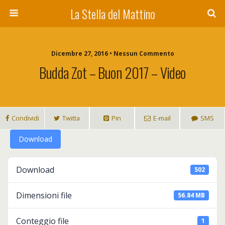
La Stella del Mattino
Dicembre 27, 2016 • Nessun Commento
Budda Zot – Buon 2017 – Video
Condividi
Twitta
Pin
E-mail
SMS
Download
Download
502
Dimensioni file
56.84 MB
Conteggio file
1