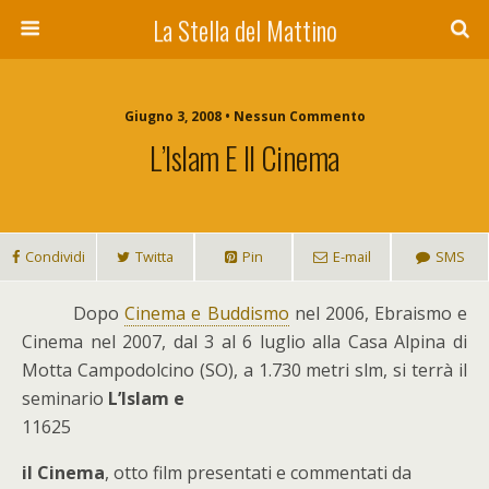
La Stella del Mattino
Giugno 3, 2008 • Nessun Commento
L’Islam E Il Cinema
Condividi
Twitta
Pin
E-mail
SMS
D
opo
Cinema e Buddismo
nel 2006, Ebraismo e
Cinema nel 2007, dal 3 al 6 luglio alla Casa Alpina di
Motta Campodolcino (SO), a 1.730 metri slm, si terrà il
seminario
L’Islam e
11625
il Cinema
, otto film presentati e commentati da