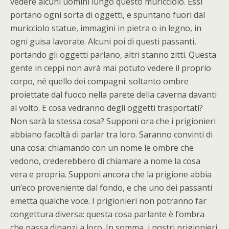
vedere alcuni uomini lungo questo muricciolo. Essi
portano ogni sorta di oggetti, e spuntano fuori dal
muricciolo statue, immagini in pietra o in legno, in
ogni guisa lavorate. Alcuni poi di questi passanti,
portando gli oggetti parlano, altri stanno zitti. Questa
gente in ceppi non avrà mai potuto vedere il proprio
corpo, né quello dei compagni: soltanto ombre
proiettate dal fuoco nella parete della caverna davanti
al volto. E cosa vedranno degli oggetti trasportati?
Non sarà la stessa cosa? Supponi ora che i prigionieri
abbiano facoltà di parlar tra loro. Saranno convinti di
una cosa: chiamando con un nome le ombre che
vedono, crederebbero di chiamare a nome la cosa
vera e propria. Supponi ancora che la prigione abbia
un’eco proveniente dal fondo, e che uno dei passanti
emetta qualche voce. I prigionieri non potranno far
congettura diversa: questa cosa parlante è l’ombra
che passa dinanzi a loro. In somma, i nostri prigionieri