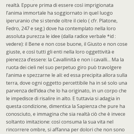
realtà. Eppure prima di essere così imprigionata
l’anima immortale ha soggiornato in quel luogo
iperuranio che si stende oltre il cielo ( cfr. Platone,
Fedro, 247 e seg.) dove ha contemplato nella loro
assoluta purezza le idee (dalla radice verbale *id :
vedere): il Bene e non cose buone, il Giusto e non cose
giuste, e così tutti gli enti nella loro oggettività e
pienezza d’essere: la Cavallinità e non i cavalli… Ma la
ruota dei cieli nel suo perpetuo giro può travolgere
l’anima e spezzarne le ali: ed essa precipita allora sulla
terra, dove ogni oggetto percettibile ha in sé solo una
parvenza dell’idea che lo ha originato, in un corpo che
le impedisce di risalire in alto. E tuttavia si adagia in
questa condizione, dimentica la Sapienza che pure ha
conosciuto, e immagina che sia realtà ciò che è invece
soltanto imitazione: così consuma la sua vita nel
rincorrere ombre, si affanna per dolori che non sono