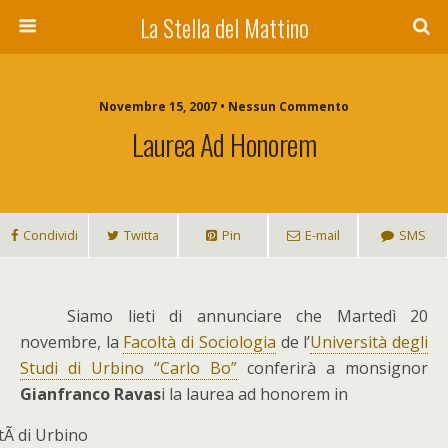
La Stella del Mattino
Novembre 15, 2007 • Nessun Commento
Laurea Ad Honorem
Condividi
Twitta
Pin
E-mail
SMS
S
iamo lieti di annunciare che Martedì 20
novembre, la
Facoltà di Sociologia
de l’
Università degli
Studi di Urbino “Carlo Bo”
conferirà a monsignor
Gianfranco Ravas
i la laurea ad honorem in