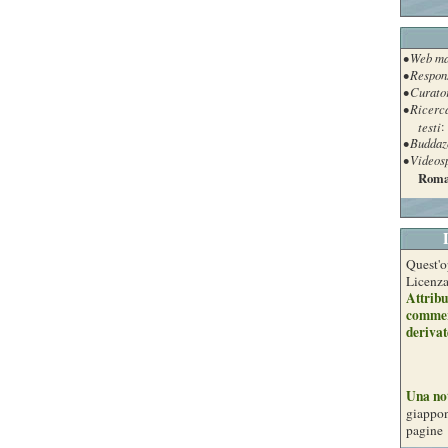
• Web ma
• Respon
• Curato
• Ricerc
testi
:
• Buddaz
• Videos
Roma
Quest'o
Licenz
Attribu
commer
derivat
Una no
giappon
pagine