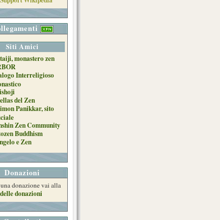
llegamenti
Siti Amici
taiji, monastero zen
RBOR
alogo Interreligioso
nastico
ishoji
ellas del Zen
imon Panikkar, sito
iciale
nshin Zen Community
tozen Buddhism
ngelo e Zen
Donazioni
e una donazione vai alla
delle donazioni