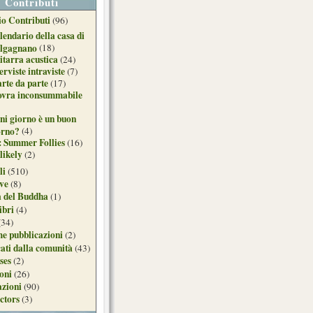
Contributi
o Contributi
(96)
lendario della casa di
lgagnano
(18)
itarra acustica
(24)
erviste intraviste
(7)
arte da parte
(17)
ovra inconsummabile
ni giorno è un buon
orno?
(4)
: Summer Follies
(16)
likely
(2)
li
(510)
ive
(8)
a del Buddha
(1)
ibri
(4)
(34)
e pubblicazioni
(2)
ati dalla comunità
(43)
ses
(2)
ioni
(26)
azioni
(90)
ctors
(3)