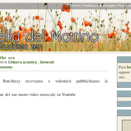
Home |
Pubblicazioni|
Immagini |
Registrati
the sea
ym in
Chitarra acustica
,
Generali
la
Puoi
mmento
oppure 
sito.
o Butchlazy riceviamo e volentieri pubblichiamo la
ne del suo nuovo video musicale su Youtube