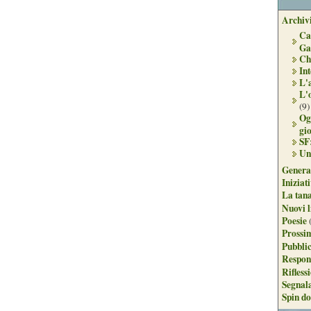
Archivi
Ca
Ga
Ch
Int
L'
L'
(9)
Og
gi
SF
Un
Genera
Iniziat
La tan
Nuovi l
Poesie
Prossim
Pubblic
Respon
Rifless
Segnal
Spin do