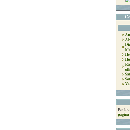
Co
An
A
Di
Mo
He
Hu
Ra
uff
Sa
So
Va
Per far
pagina 