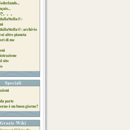
Nederlands...
çais...
で。。。
dallaStella@:
oni
dallaStella@: archivio
ai altro pianeta
uori di me
oni
strazione
l sito
io
Speciali
azioni
da parte
orno è un buon giorno?
Grazie Wiki