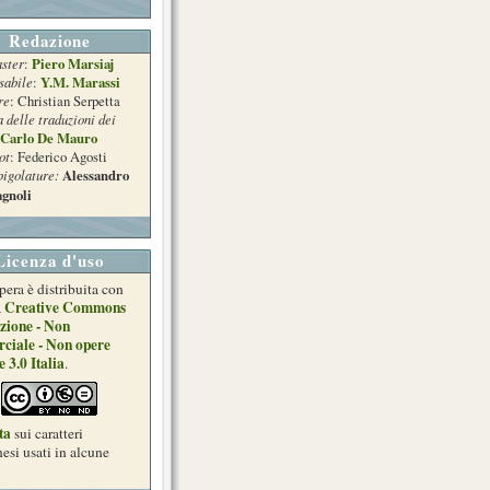
Redazione
ster
Piero Marsiaj
:
sabile
Y.M. Marassi
:
re
: Christian Serpetta
a delle traduzioni dei
Carlo De Mauro
ot
: Federico Agosti
pigolature:
Alessandro
gnoli
Licenza d'uso
pera è distribuita con
Creative Commons
a
zione - Non
ciale - Non opere
e 3.0 Italia
.
ta
sui caratteri
esi usati in alcune