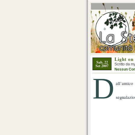
Light on 
Sab, 22
Scritto da m
Set 2007
Nessun Co
D
all’amic
segnalazio