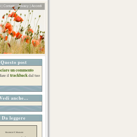
 |
Contatti |
Privacy |
Accedi
Questo post
sciare un commento
trackback
fare il
dal tuo
Vedi anche...
Da leggere