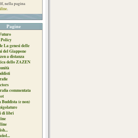
df, nella pagina
line
.
Pagine
Futuro
 Policy
de La genesi delle
ni del Giappone
zen a distanza
tica dello ZAZEN
unità
uddisti
afie
ctors
grafia commentata
ot
 Buddista (e non)
pigolature
 di libri
line
 line
sh...
ñol...