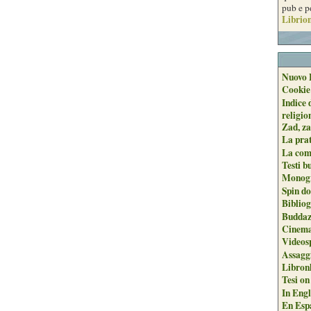
pub e p
Librion
Nuovo 
Cookie
Indice 
religio
Zad, za
La pra
La com
Testi b
Monogr
Spin do
Biblio
Buddaz
Cinema
Videos
Assaggi
Libron
Tesi on
In Engli
En Espa