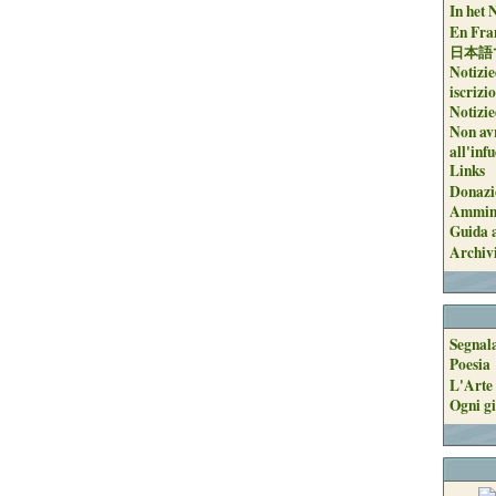
In het 
En Fran
日本語
Notizie
iscrizi
Notizie
Non avr
all'inf
Links
Donazi
Ammini
Guida a
Archiv
Segnal
Poesia
L'Arte 
Ogni gi