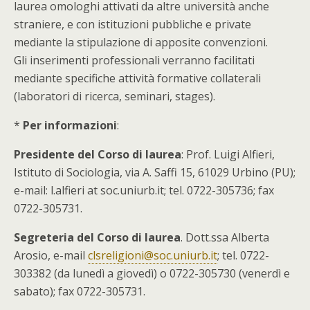
laurea omologhi attivati da altre università anche
straniere, e con istituzioni pubbliche e private
mediante la stipulazione di apposite convenzioni.
Gli inserimenti professionali verranno facilitati
mediante specifiche attività formative collaterali
(laboratori di ricerca, seminari, stages).
*
Per informazioni
:
Presidente del Corso di laurea
: Prof. Luigi Alfieri,
Istituto di Sociologia, via A. Saffi 15, 61029 Urbino (PU);
e-mail: l.alfieri at soc.uniurb.it; tel. 0722-305736; fax
0722-305731.
Segreteria del Corso di laurea
. Dott.ssa Alberta
Arosio, e-mail
clsreligioni@soc.uniurb.it
; tel. 0722-
303382 (da lunedì a giovedì) o 0722-305730 (venerdì e
sabato); fax 0722-305731.