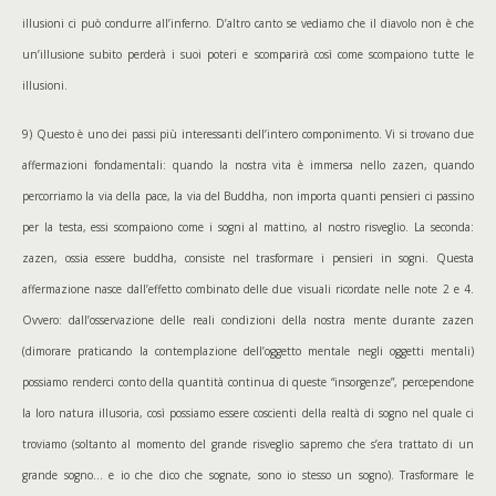
illusioni ci può condurre all’inferno. D’altro canto se vediamo che il diavolo non è che
un’illusione subito perderà i suoi poteri e scomparirà così come scompaiono tutte le
illusioni.
9) Questo è uno dei passi più interessanti dell’intero componimento. Vi si trovano due
affermazioni fondamentali: quando la nostra vita è immersa nello zazen, quando
percorriamo la via della pace, la via del Buddha, non importa quanti pensieri ci passino
per la testa, essi scompaiono come i sogni al mattino, al nostro risveglio. La seconda:
zazen, ossia essere buddha, consiste nel trasformare i pensieri in sogni. Questa
affermazione nasce dall’effetto combinato delle due visuali ricordate nelle note 2 e 4.
Ovvero: dall’osservazione delle reali condizioni della nostra mente durante zazen
(dimorare praticando la contemplazione dell’oggetto mentale negli oggetti mentali)
possiamo renderci conto della quantità continua di queste “insorgenze”, percependone
la loro natura illusoria, così possiamo essere coscienti della realtà di sogno nel quale ci
troviamo (soltanto al momento del grande risveglio sapremo che s’era trattato di un
grande sogno… e io che dico che sognate, sono io stesso un sogno). Trasformare le