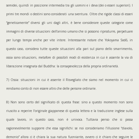
semidei, quindi in posizione intermedia tra gli uomini e i deva (dei o esseri superiori). I
primi tre mondi o destini sono considerati una sventura. Oltre che rigide classi di esseri
“geneticamente” diversi gli uni dagli altri, è bene considerare queste categorie come
immagini di diverse situazioni dell’animo umano che si possono riprodurre, perpetuare
per lungo tempo anche per vite intere. Interessante notare che Yokoyama Sodō, in
questo caso, considera tutte queste situazioni alla pari sul piano dello smarrimento,
ossia sono situazioni, metafore di possibili modi di esistenza in cui è assente la via di
liberazione insegnata dal Buddha: la consapevolezza della propria ordinarietà.
7) Ossia: situazioni in cui è assente il Risvegliato che siamo nel momento in cui ci
rendiamo conto di non essere altro che delle persone ordinarie.
8) Non sono certo del significato di questa frase: sino a questo momento non sono
riuscito a reperire l’originale giapponese di questa lettera e la traduzione inglese sulla
quale lavoro, in questo caso, non è univoca. Tuttavia penso che si possa
ragionevolmente supporre che essa significhi: se noi consideriamo l’illusione “diavolo,
demonio” allora ci è chiara la sua natura fuorviante, ovvero ci è chiaro che seguire le