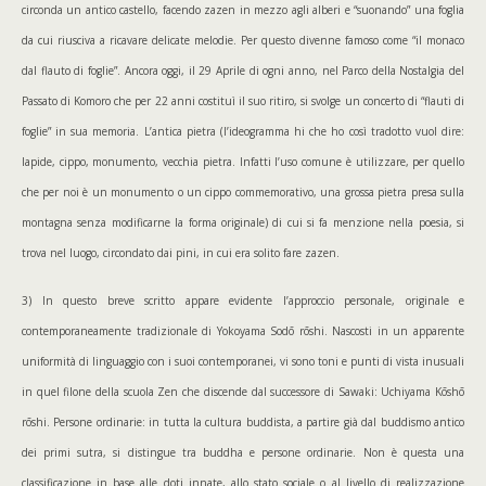
circonda un antico castello, facendo zazen in mezzo agli alberi e “suonando” una foglia
da cui riusciva a ricavare delicate melodie. Per questo divenne famoso come “il monaco
dal flauto di foglie”. Ancora oggi, il 29 Aprile di ogni anno, nel Parco della Nostalgia del
Passato di Komoro che per 22 anni costituì il suo ritiro, si svolge un concerto di “flauti di
foglie” in sua memoria. L’antica pietra (l’ideogramma hi che ho così tradotto vuol dire:
lapide, cippo, monumento, vecchia pietra. Infatti l’uso comune è utilizzare, per quello
che per noi è un monumento o un cippo commemorativo, una grossa pietra presa sulla
montagna senza modificarne la forma originale) di cui si fa menzione nella poesia, si
trova nel luogo, circondato dai pini, in cui era solito fare zazen.
3) In questo breve scritto appare evidente l’approccio personale, originale e
contemporaneamente tradizionale di Yokoyama Sodō rōshi. Nascosti in un apparente
uniformità di linguaggio con i suoi contemporanei, vi sono toni e punti di vista inusuali
in quel filone della scuola Zen che discende dal successore di Sawaki: Uchiyama Kōshō
rōshi. Persone ordinarie: in tutta la cultura buddista, a partire già dal buddismo antico
dei primi sutra, si distingue tra buddha e persone ordinarie. Non è questa una
classificazione in base alle doti innate, allo stato sociale o al livello di realizzazione