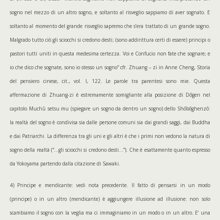
sogno nel mezzo di un altro sogno, e soltanto al risveglio sappiamo di aver sognato. E
soltanto al momento del grande risveglio sapremo che s’era trattato di un grande sogno.
Malgrado tutto ciò gli sciocchi si credono desti; (sono addirittura certi di essere) principi o
pastori tutti uniti in questa medesima certezza. Voi e Confucio non fate che sognare; e
io che dico che sognate, sono io stesso un sogno” cfr. Zhuang – zi in Anne Cheng, Storia
del pensiero cinese, cit., vol. I, 122. Le parole tra parentesi sono mie. Questa
affermazione di Zhuang-zi è estremamente somigliante alla posizione di Dōgen nel
capitolo Muchū setsu mu (spiegare un sogno da dentro un sogno) dello Shōbōghenzō:
la realtà del sogno è condivisa sia dalle persone comuni sia dai grandi saggi, dai Buddha
e dai Patriarchi. La differenza tra gli uni e gli altri è che i primi non vedono la natura di
sogno della realtà (“…gli sciocchi si credono desti…”). Che è esattamente quanto espresso
da Yokoyama partendo dalla citazione di Sawaki.
4) Principe e mendicante: vedi nota precedente. Il fatto di pensarsi in un modo
(principe) o in un altro (mendicante) è aggiungere illusione ad illusione: non solo
scambiamo il sogno con la veglia ma ci immaginiamo in un modo o in un altro. E’ una