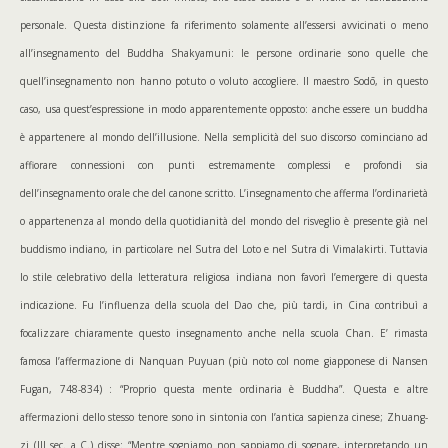
personale. Questa distinzione fa riferimento solamente all’essersi avvicinati o meno
all’insegnamento del Buddha Shakyamuni: le persone ordinarie sono quelle che
quell’insegnamento non hanno potuto o voluto accogliere. Il maestro Sodō, in questo
caso, usa quest’espressione in modo apparentemente opposto: anche essere un buddha
è appartenere al mondo dell’illusione. Nella semplicità del suo discorso cominciano ad
affiorare connessioni con punti estremamente complessi e profondi sia
dell’insegnamento orale che del canone scritto. L’insegnamento che afferma l’ordinarietà
o appartenenza al mondo della quotidianità del mondo del risveglio è presente già nel
buddismo indiano, in particolare nel Sutra del Loto e nel Sutra di Vimalakirti. Tuttavia
lo stile celebrativo della letteratura religiosa indiana non favorì l’emergere di questa
indicazione. Fu l’influenza della scuola del Dao che, più tardi, in Cina contribuì a
focalizzare chiaramente questo insegnamento anche nella scuola Chan. E’ rimasta
famosa l’affermazione di Nanquan Puyuan (più noto col nome giapponese di Nansen
Fugan, 748-834) : “Proprio questa mente ordinaria è Buddha”. Questa e altre
affermazioni dello stesso tenore sono in sintonia con l’antica sapienza cinese; Zhuang-
zi (III sec. a C.) disse: “Mentre sogniamo non sappiamo di sognare, interpretando un