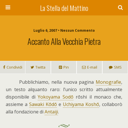
La Stella del Mattino
Luglio 6, 2007 • Nessun Commento
Accanto Alla Vecchia Pietra
Condividi
Twitta
Pin
E-mail
SMS
P
ubblichiamo, nella nuova pagina
Monografie
,
un testo alquanto raro: l’unico scritto attualmente
disponibile di
Yokoyama Sodō
rōshi il monaco che,
assieme a
Sawaki Kōdō
e
Uchiyama Koshō
, collaborò
alla fondazione di
Antaiji
.