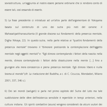
sovrastruttura, un’aggiunta al nostro essere persone ordinarie che si rendono conto di
essere tali, così cessando di esserlo.
5) La frase precedente ci introduce ad un’altra parte dell’argomentare di Yokoyama
basata sul contenuto di uno dei sutra più noti del canone: il
Mahasatipatthanasuttanta (Il grande discorso sui fondamenti della presenza mentale,
Digha Nikaya, 22). In questo sutra, nella parte relativa ai “quattro fondamenti della
presenza mentale” troviamo il “dimorare praticando la contemplazione dell’oggetto
mentale negli oggetti mentali” e: “Egli dimora contemplando i fattori della nascita nella
mente, dimora contemplando i fattori della dissoluzione nella mente […] fino a
giungere alla mera conoscenza e piena presenza mentale. Egli dimora libero e nulla
brama al mondo” (cfr. La rivelazione del Buddha, a c. di C. Cicuzza, Mondadori, Milano
2001, 337, 346 s.).
6) Dei sei mondi (sad-gati) si parla nel primo capitolo del Sutra del Loto ma tale
suddivisione delle sfere dell’esistenza sensibile è reperibile in tempi anteriori, nella
cultura indiana. Gli spiriti combattivi (asura) vengono considerati da alcuni autori dei