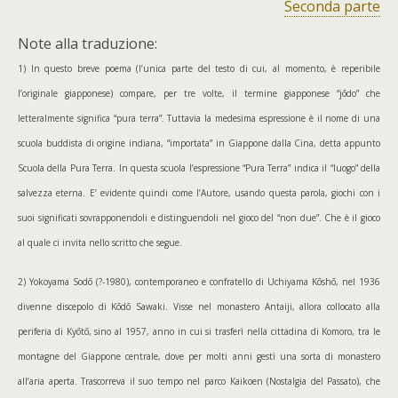
Seconda parte
Note alla traduzione:
1) In questo breve poema (l’unica parte del testo di cui, al momento, è reperibile
l’originale giapponese) compare, per tre volte, il termine giapponese “jōdo” che
letteralmente significa “pura terra”. Tuttavia la medesima espressione è il nome di una
scuola buddista di origine indiana, “importata” in Giappone dalla Cina, detta appunto
Scuola della Pura Terra. In questa scuola l’espressione “Pura Terra” indica il “luogo” della
salvezza eterna. E’ evidente quindi come l’Autore, usando questa parola, giochi con i
suoi significati sovrapponendoli e distinguendoli nel gioco del “non due”. Che è il gioco
al quale ci invita nello scritto che segue.
2) Yokoyama Sodō (?-1980), contemporaneo e confratello di Uchiyama Kōshō, nel 1936
divenne discepolo di Kōdō Sawaki. Visse nel monastero Antaiji, allora collocato alla
periferia di Kyōtō, sino al 1957, anno in cui si trasferì nella cittadina di Komoro, tra le
montagne del Giappone centrale, dove per molti anni gestì una sorta di monastero
all’aria aperta. Trascorreva il suo tempo nel parco Kaikoen (Nostalgia del Passato), che