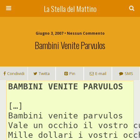
La Stella del Mattino
Giugno 3, 2007 • Nessun Commento
Bambini Venite Parvulos
Condividi
Twitta
Pin
E-mail
SMS
BAMBINI VENITE PARVULOS
[…]

Bambini venite parvulos

Vale un occhio il vostro cu
Mille dollari i vostri occh