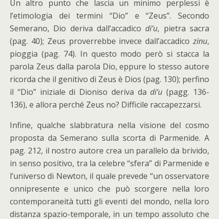
Un altro punto che lascia un minimo perplessi è
l’etimologia dei termini “Dio” e “Zeus”. Secondo
Semerano, Dio deriva dall’accadico
di’u
, pietra sacra
(pag. 40); Zeus proverrebbe invece dall’accadico
zinu
,
pioggia (pag. 74). In questo modo però si stacca la
parola Zeus dalla parola Dio, eppure lo stesso autore
ricorda che il genitivo di Zeus è Dios (pag. 130); perfino
il “Dio” iniziale di Dioniso deriva da
di’u
(pagg. 136-
136), e allora perché Zeus no? Difficile raccapezzarsi.
Infine, qualche slabbratura nella visione del cosmo
proposta da Semerano sulla scorta di Parmenide. A
pag. 212, il nostro autore crea un parallelo da brivido,
in senso positivo, tra la celebre “sfera” di Parmenide e
l’universo di Newton, il quale prevede “un osservatore
onnipresente e unico che può scorgere nella loro
contemporaneità tutti gli eventi del mondo, nella loro
distanza spazio-temporale, in un tempo assoluto che