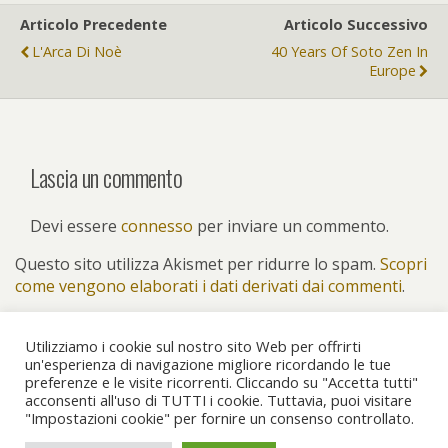
Articolo Precedente
Articolo Successivo
L'Arca Di Noè
40 Years Of Soto Zen In
Europe
Lascia un commento
Devi essere
connesso
per inviare un commento.
Questo sito utilizza Akismet per ridurre lo spam.
Scopri
come vengono elaborati i dati derivati dai commenti
.
Utilizziamo i cookie sul nostro sito Web per offrirti
un'esperienza di navigazione migliore ricordando le tue
preferenze e le visite ricorrenti. Cliccando su "Accetta tutti"
Torna su
acconsenti all'uso di TUTTI i cookie. Tuttavia, puoi visitare
"Impostazioni cookie" per fornire un consenso controllato.
Dispositivo Portatile
Pc Desktop