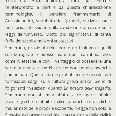
Tutto qui? Anzi, addirittura “tutto qui”. Perché,
reinterpretato a partire da questa chiarificazione
terminologica, il pensiero frammentario di
Anassimandro, snobbato dai “grandi”, si rivela come
una lucida riflessione sulla condizione umana e sulle
leggi dell’universo. Molto più significativa di tanta
fuffa dei secoli e millenni successivi.
Semerano, grazie al cielo, non è un filologo di quelli
con le ragnatele indosso ma di quelli con il martello,
come Nietzsche, e con il vantaggio di possedere una
serenità mentale che Nietzsche non poteva neanche
immaginare. Questo libro è probabilmente uno dei più
formidabili saggi sulla cultura greca antica, pieno di
folgoranti rivelazioni quanto L
a nascita della tragedia
.
Semerano non si limita affatto a collegare infinite
parole greche a infinite radici sumeriche o accadiche,
ma, armato delle proprie scoperte, rilegge non solo la
filosofia dei presocratici ma l’intera storia della civiltà