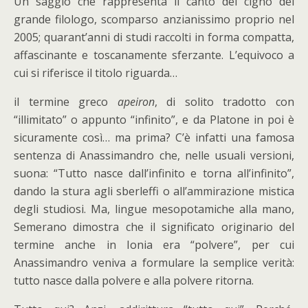
Un saggio che rappresenta il canto del cigno del
grande filologo, scomparso anzianissimo proprio nel
2005; quarant’anni di studi raccolti in forma compatta,
affascinante e toscanamente sferzante. L’equivoco a
cui si riferisce il titolo riguarda…
il termine greco
apeiron
, di solito tradotto con
“illimitato” o appunto “infinito”, e da Platone in poi è
sicuramente così… ma prima? C’è infatti una famosa
sentenza di Anassimandro che, nelle usuali versioni,
suona: “Tutto nasce dall’infinito e torna all’infinito”,
dando la stura agli sberleffi o all’ammirazione mistica
degli studiosi. Ma, lingue mesopotamiche alla mano,
Semerano dimostra che il significato originario del
termine anche in Ionia era “polvere”, per cui
Anassimandro veniva a formulare la semplice verità:
tutto nasce dalla polvere e alla polvere ritorna.