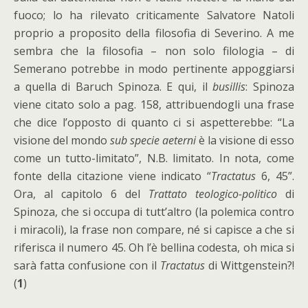
fuoco; lo ha rilevato criticamente Salvatore Natoli
proprio a proposito della filosofia di Severino. A me
sembra che la filosofia – non solo filologia – di
Semerano potrebbe in modo pertinente appoggiarsi
a quella di Baruch Spinoza. E qui, il
busillis
: Spinoza
viene citato solo a pag. 158, attribuendogli una frase
che dice l’opposto di quanto ci si aspetterebbe: “La
visione del mondo
sub specie aeterni
è la visione di esso
come un tutto-limitato”, N.B. limitato. In nota, come
fonte della citazione viene indicato “
Tractatus
6, 45”.
Ora, al capitolo 6 del
Trattato teologico-politico
di
Spinoza, che si occupa di tutt’altro (la polemica contro
i miracoli), la frase non compare, né si capisce a che si
riferisca il numero 45. Oh l’è bellina codesta, oh mica si
sarà fatta confusione con il
Tractatus
di Wittgenstein?!
(
1
)