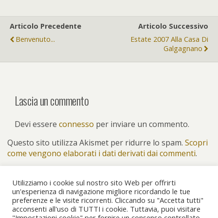
Articolo Precedente
Articolo Successivo
Benvenuto...
Estate 2007 Alla Casa Di
Galgagnano
Lascia un commento
Devi essere
connesso
per inviare un commento.
Questo sito utilizza Akismet per ridurre lo spam.
Scopri
come vengono elaborati i dati derivati dai commenti
.
Utilizziamo i cookie sul nostro sito Web per offrirti
un'esperienza di navigazione migliore ricordando le tue
preferenze e le visite ricorrenti. Cliccando su "Accetta tutti"
Torna su
acconsenti all'uso di TUTTI i cookie. Tuttavia, puoi visitare
"Impostazioni cookie" per fornire un consenso controllato.