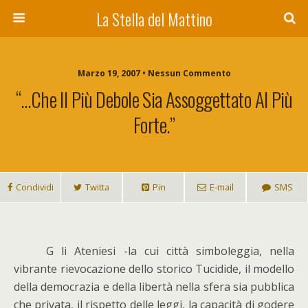
La Stella del Mattino
Marzo 19, 2007 • Nessun Commento
“…che Il Più Debole Sia Assoggettato Al Più
Forte.”
Condividi
Twitta
Pin
E-mail
SMS
G
li Ateniesi -la cui città simboleggia, nella
vibrante rievocazione dello storico Tucidide, il modello
della democrazia e della libertà nella sfera sia pubblica
che privata, il rispetto delle leggi, la capacità di godere