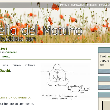
Home |
Pubblicazioni|
Immagini |
Registrati
ieri
oc in
Generali
la
Puoi
mmento
oppure 
o una nuova rubrica:
sito.
 Sacchi
.
CIATE UN COMMENTO.
er inviare un commento.