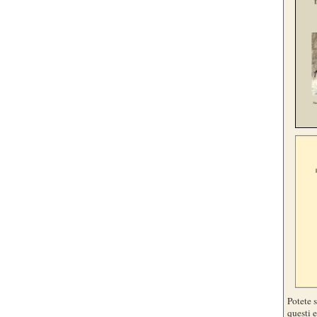
Potete 
questi e