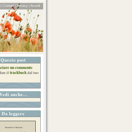
 |
Contatti |
Privacy |
Accedi
Questo post
sciare un commento
trackback
fare il
dal tuo
Vedi anche...
Da leggere