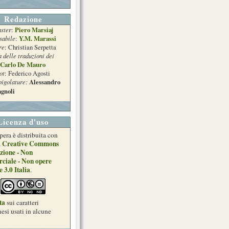
Redazione
ster
Piero Marsiaj
:
sabile
Y.M. Marassi
:
re
: Christian Serpetta
a delle traduzioni dei
Carlo De Mauro
ot
: Federico Agosti
pigolature:
Alessandro
gnoli
Licenza d'uso
pera è distribuita con
Creative Commons
a
zione - Non
ciale - Non opere
e 3.0 Italia
.
ta
sui caratteri
esi usati in alcune