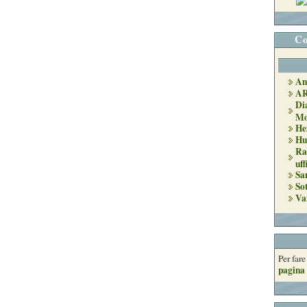
Co
An
A
Di
Mo
He
Hu
Ra
uff
Sa
So
Va
Per far
pagina 