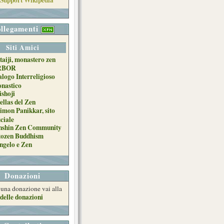
llegamenti
Siti Amici
taiji, monastero zen
RBOR
alogo Interreligioso
nastico
ishoji
ellas del Zen
imon Panikkar, sito
iciale
nshin Zen Community
tozen Buddhism
ngelo e Zen
Donazioni
e una donazione vai alla
delle donazioni