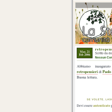
retropens
Mar, 21
Scritto da d
Feb 2006
Nessun Co
Abbiamo inaugurat
retropensieri
Paolo
di
Buona lettura.
SE VOLETE, LAS
autenticato
Devi essere
p