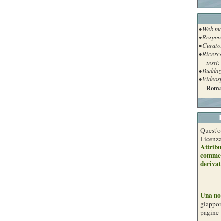
• Web ma
• Respon
• Curato
• Ricerc
testi
:
• Buddaz
• Videos
Roma
Quest'o
Licenz
Attribu
commer
derivat
Una no
giappon
pagine