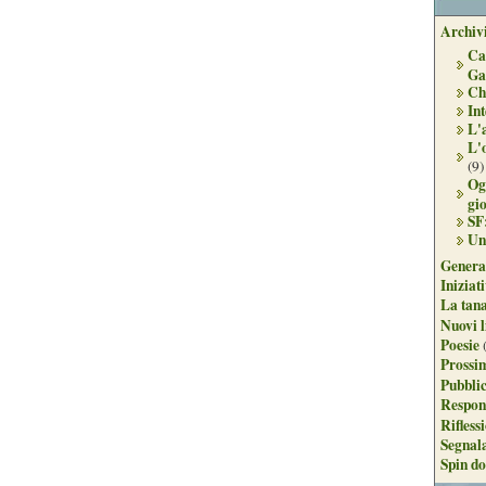
Archivi
Ca
Ga
Ch
Int
L'
L'
(9)
Og
gi
SF
Un
Genera
Iniziat
La tan
Nuovi l
Poesie
Prossim
Pubblic
Respon
Rifless
Segnal
Spin do