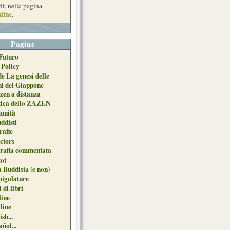
df, nella pagina
line
.
Pagine
Futuro
 Policy
de La genesi delle
ni del Giappone
zen a distanza
tica dello ZAZEN
unità
uddisti
afie
ctors
grafia commentata
ot
 Buddista (e non)
pigolature
 di libri
line
 line
sh...
ñol...