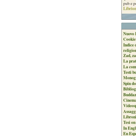
pub e p
Librion
Nuovo 
Cookie
Indice 
religio
Zad, za
La pra
La com
Testi b
Monogr
Spin do
Biblio
Buddaz
Cinema
Videos
Assaggi
Libron
Tesi on
In Engli
En Espa