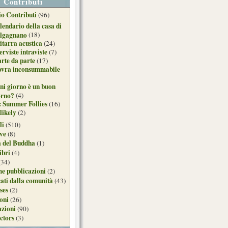
Contributi
o Contributi
(96)
lendario della casa di
lgagnano
(18)
itarra acustica
(24)
erviste intraviste
(7)
arte da parte
(17)
ovra inconsummabile
ni giorno è un buon
orno?
(4)
: Summer Follies
(16)
likely
(2)
li
(510)
ive
(8)
a del Buddha
(1)
ibri
(4)
(34)
e pubblicazioni
(2)
ati dalla comunità
(43)
ses
(2)
ioni
(26)
azioni
(90)
ctors
(3)