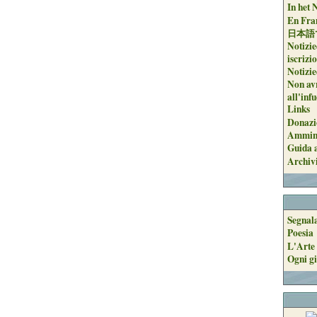
In het 
En Fran
日本語
Notizie
iscrizi
Notizie
Non avr
all'inf
Links
Donazi
Ammini
Guida a
Archiv
Segnal
Poesia
L'Arte 
Ogni gi