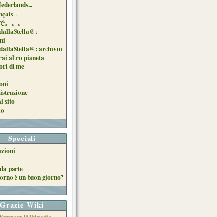
Nederlands...
çais...
で。。。
dallaStella@:
oni
dallaStella@: archivio
ai altro pianeta
uori di me
oni
strazione
l sito
io
Speciali
azioni
da parte
orno è un buon giorno?
Grazie Wiki