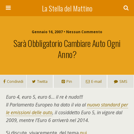
La Stella del Mattino
Gennaio 16, 2007 • Nessun Commento
Sarà Obbligatorio Cambiare Auto Ogni
Anno?
Condividi
Twitta
Pin
E-mail
SMS
Euro 4, euro 5, euro 6… il re è nudo!!!
Il Parlamento Europeo ha dato il via al
nuovo standard per
le emissioni delle auto
, il cosiddetto Euro 5, in vigore dal
2009, mentre l’Euro 6 arriverà nel 2014.
Si discute, vivacemente, del tema
qui
.