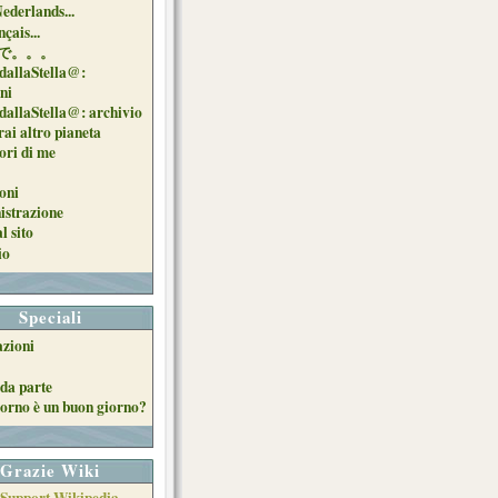
Nederlands...
çais...
で。。。
dallaStella@:
oni
dallaStella@: archivio
ai altro pianeta
uori di me
oni
strazione
l sito
io
Speciali
azioni
da parte
orno è un buon giorno?
Grazie Wiki