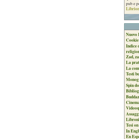
pub e p
Librion
Nuovo 
Cookie
Indice 
religio
Zad, za
La pra
La com
Testi b
Monogr
Spin do
Biblio
Buddaz
Cinema
Videos
Assaggi
Libron
Tesi on
In Engli
En Espa