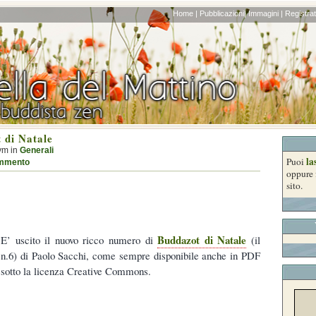
Home |
Pubblicazioni|
Immagini |
Registrati
 di Natale
ym in
Generali
la
Puoi
mmento
oppure 
sito.
Buddazot di Natale
E’ uscito il nuovo ricco numero di
(il
n.6) di Paolo Sacchi, come sempre disponibile anche in PDF
sotto la licenza Creative Commons.