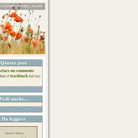
 |
Contatti |
Privacy |
Accedi
Questo post
sciare un commento
trackback
fare il
dal tuo
Vedi anche...
Da leggere