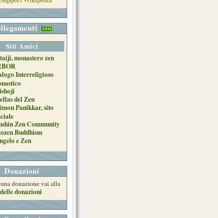
llegamenti
Siti Amici
taiji, monastero zen
RBOR
alogo Interreligioso
nastico
ishoji
ellas del Zen
imon Panikkar, sito
iciale
nshin Zen Community
tozen Buddhism
ngelo e Zen
Donazioni
e una donazione vai alla
delle donazioni