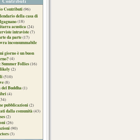
Contributi
o Contributi
(96)
lendario della casa di
lgagnano
(18)
itarra acustica
(24)
erviste intraviste
(7)
arte da parte
(17)
ovra inconsummabile
ni giorno è un buon
orno?
(4)
: Summer Follies
(16)
likely
(2)
li
(510)
ive
(8)
a del Buddha
(1)
ibri
(4)
(34)
e pubblicazioni
(2)
ati dalla comunità
(43)
ses
(2)
ioni
(26)
azioni
(90)
ctors
(3)