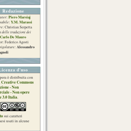
Redazione
ster
Piero Marsiaj
:
sabile
Y.M. Marassi
:
re
: Christian Serpetta
a delle traduzioni dei
Carlo De Mauro
ot
: Federico Agosti
pigolature:
Alessandro
gnoli
Licenza d'uso
pera è distribuita con
Creative Commons
a
zione - Non
ciale - Non opere
e 3.0 Italia
.
ta
sui caratteri
esi usati in alcune