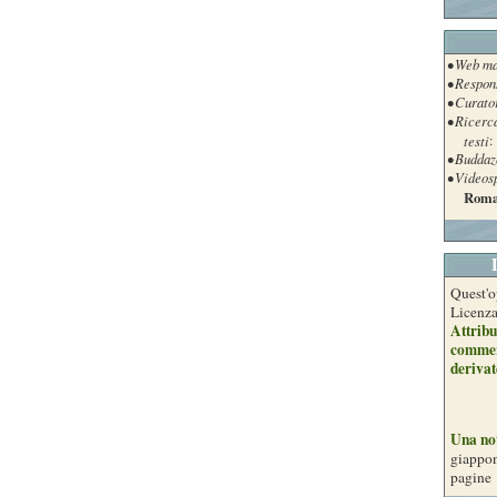
• Web ma
• Respon
• Curato
• Ricerc
testi
:
• Buddaz
• Videos
Roma
Quest'o
Licenz
Attribu
commer
derivat
Una no
giappon
pagine