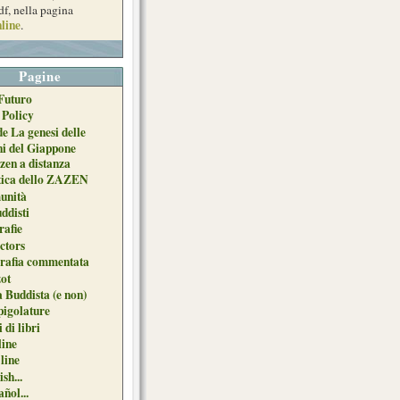
df, nella pagina
line
.
Pagine
Futuro
 Policy
de La genesi delle
ni del Giappone
zen a distanza
tica dello ZAZEN
unità
uddisti
afie
ctors
grafia commentata
ot
 Buddista (e non)
pigolature
 di libri
line
 line
sh...
ñol...