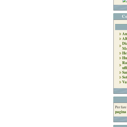
Co
An
A
Di
Mo
He
Hu
Ra
uff
Sa
So
Va
Per far
pagina 