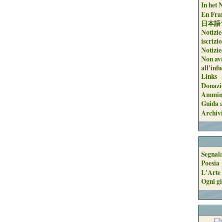
In het 
En Fran
日本語
Notizie
iscrizi
Notizie
Non avr
all'inf
Links
Donazi
Ammini
Guida a
Archiv
Segnal
Poesia
L'Arte 
Ogni gi