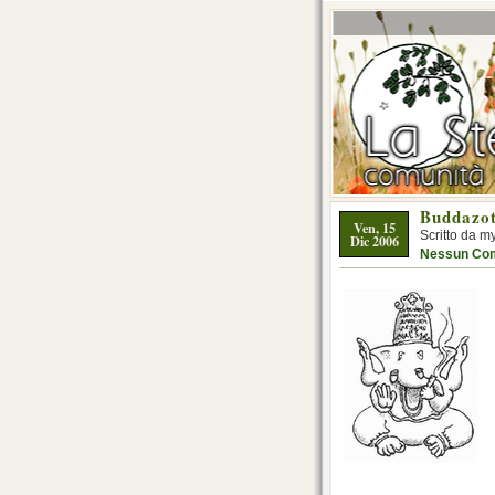
Buddazot
Ven, 15
Scritto da m
Dic 2006
Nessun Co