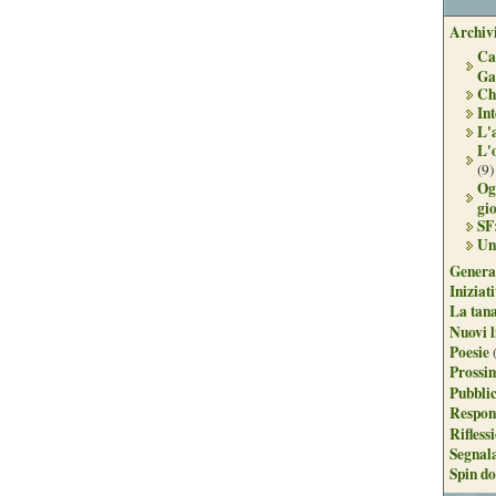
Archivi
Ca
Ga
Ch
Int
L'
L'
(9)
Og
gi
SF
Un
Genera
Iniziat
La tan
Nuovi l
Poesie
Prossim
Pubblic
Respon
Rifless
Segnal
Spin do