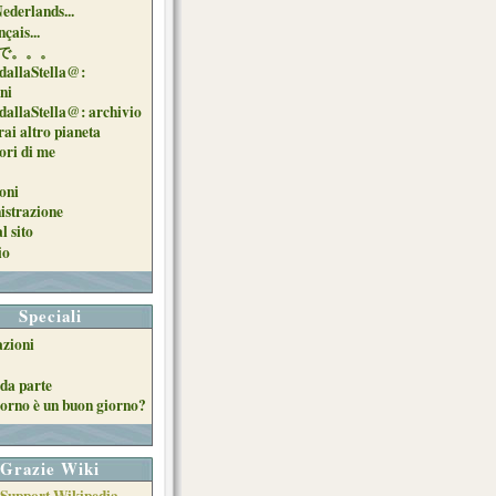
Nederlands...
çais...
で。。。
dallaStella@:
oni
dallaStella@: archivio
ai altro pianeta
uori di me
oni
strazione
l sito
io
Speciali
azioni
da parte
orno è un buon giorno?
Grazie Wiki