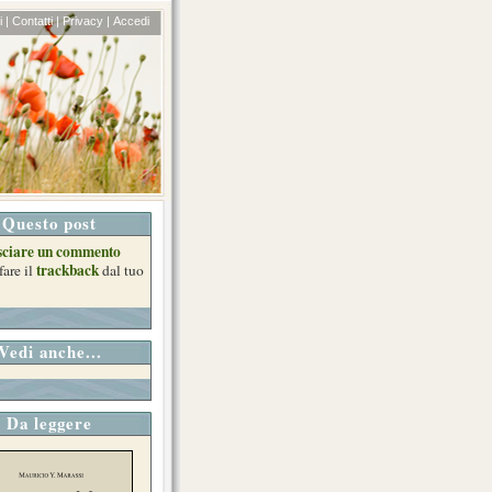
 |
Contatti |
Privacy |
Accedi
Questo post
sciare un commento
trackback
fare il
dal tuo
Vedi anche...
Da leggere