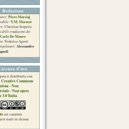
Redazione
ster
Piero Marsiaj
:
sabile
Y.M. Marassi
:
re
: Christian Serpetta
a delle traduzioni dei
Carlo De Mauro
ot
: Federico Agosti
pigolature:
Alessandro
gnoli
Licenza d'uso
pera è distribuita con
Creative Commons
a
zione - Non
ciale - Non opere
e 3.0 Italia
.
ta
sui caratteri
esi usati in alcune