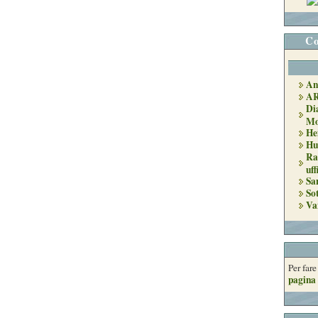
Co
An
A
Di
Mo
He
Hu
Ra
uff
Sa
So
Va
Per far
pagina 