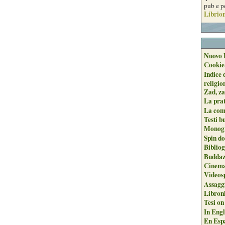
pub e p
Librion
Nuovo 
Cookie
Indice 
religio
Zad, za
La pra
La com
Testi b
Monogr
Spin do
Biblio
Buddaz
Cinema
Videos
Assaggi
Libron
Tesi on
In Engli
En Espa