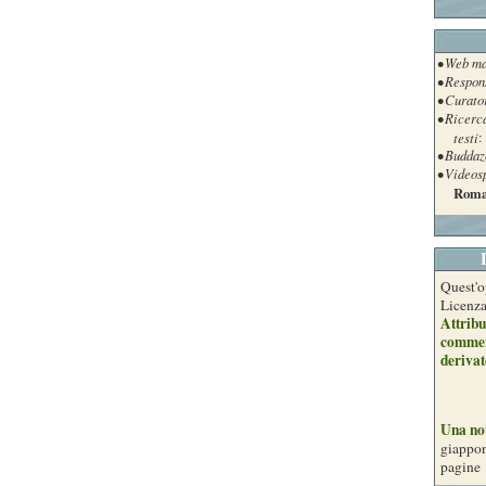
• Web ma
• Respon
• Curato
• Ricerc
testi
:
• Buddaz
• Videos
Roma
Quest'o
Licenz
Attribu
commer
derivat
Una no
giappon
pagine