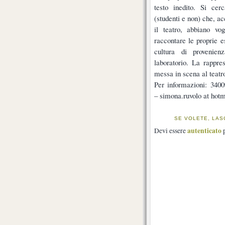
testo inedito. Si cer
(studenti e non) che, ac
il teatro, abbiano vo
raccontare le proprie e
cultura di provenien
laboratorio. La rappre
messa in scena al teatr
Per informazioni: 340
– simona.ruvolo at hotma
SE VOLETE, LAS
autenticato
Devi essere
p