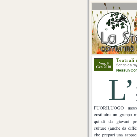
Teatrali 
Ven, 8
Scritto da m
Gen 2010
Nessun Co
L’
FUORILUOGO nasce d
costituire un gruppo m
quindi da giovani pr
culture (anche da differ
che prepari una rappre