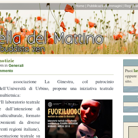
Home |
Pubblicazioni|
Immagini |
Registrati
notizie
ym in
Generali
la
Puoi
mmento
oppure 
associazione La Ginestra, col patrocinio
sito.
dell’Università di Urbino, propone una iniziativa teatrale
multietnica:
“Il laboratorio teatrale
all’intenzione di
ulticulturale, formato
ovenienti da diverse
enti regioni italiane),
sentazione teatrale su