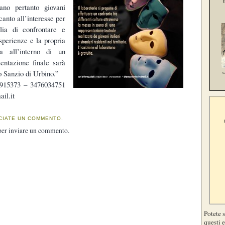
cano pertanto giovani
canto all’interesse per
glia di confrontare e
sperienze e la propria
za all’interno di un
sentazione finale sarà
o Sanzio di Urbino.”
0915373 – 3476034751
il.it
CIATE UN COMMENTO.
er inviare un commento.
Potete 
questi e