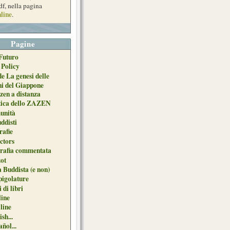
df, nella pagina
line
.
Pagine
Futuro
 Policy
de La genesi delle
ni del Giappone
zen a distanza
tica dello ZAZEN
unità
uddisti
afie
ctors
grafia commentata
ot
 Buddista (e non)
pigolature
 di libri
line
 line
sh...
ñol...