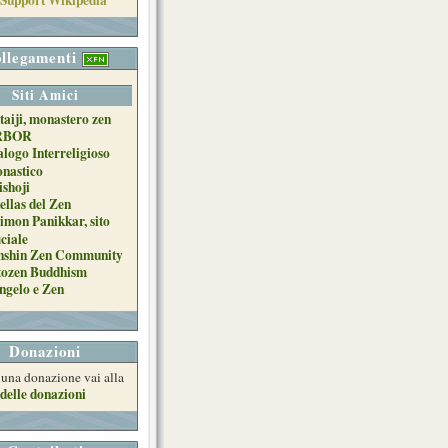
llegamenti
Siti Amici
taiji, monastero zen
RBOR
alogo Interreligioso
nastico
ishoji
ellas del Zen
imon Panikkar, sito
iciale
nshin Zen Community
tozen Buddhism
ngelo e Zen
Donazioni
e una donazione vai alla
delle donazioni