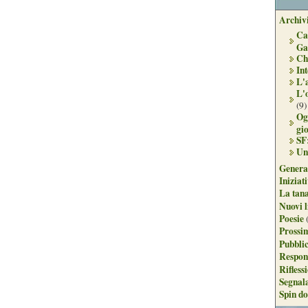
Archivi
Ca
Ga
Ch
Int
L'
L'
(9)
Og
gi
SF
Un
Genera
Iniziat
La tan
Nuovi l
Poesie
Prossim
Pubblic
Respon
Rifless
Segnal
Spin do