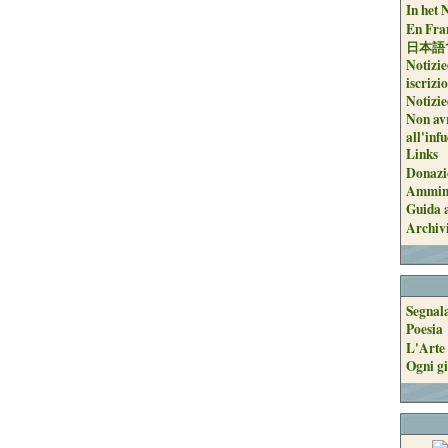
In het 
En Fran
日本語
Notizie
iscrizi
Notizie
Non avr
all'inf
Links
Donazi
Ammini
Guida a
Archiv
Segnal
Poesia
L'Arte 
Ogni gi