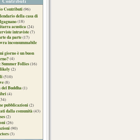
Contributi
o Contributi
(96)
lendario della casa di
lgagnano
(18)
itarra acustica
(24)
erviste intraviste
(7)
arte da parte
(17)
ovra inconsummabile
ni giorno è un buon
orno?
(4)
: Summer Follies
(16)
likely
(2)
li
(510)
ive
(8)
a del Buddha
(1)
ibri
(4)
(34)
e pubblicazioni
(2)
ati dalla comunità
(43)
ses
(2)
ioni
(26)
azioni
(90)
ctors
(3)