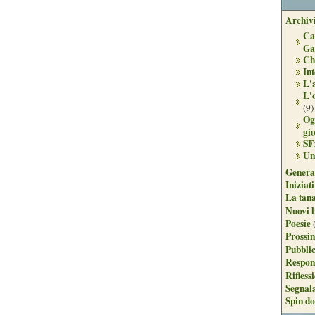
Archivi
Ca
Ga
Ch
Int
L'
L'
(9)
Og
gi
SF
Un
Genera
Iniziat
La tan
Nuovi l
Poesie
Prossim
Pubblic
Respon
Rifless
Segnal
Spin do