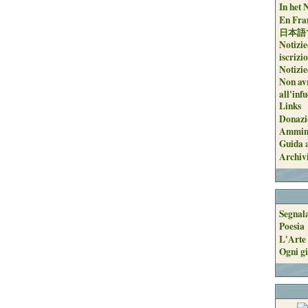
In het 
En Fran
日本語
Notizie
iscrizi
Notizie
Non avr
all'inf
Links
Donazi
Ammini
Guida a
Archiv
Segnal
Poesia
L'Arte 
Ogni gi