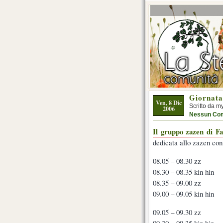
Giornata
Ven, 8 Dic
Scritto da m
2006
Nessun Co
Il gruppo zazen di F
dedicata allo zazen con 
08.05 – 08.30 zz
08.30 – 08.35 kin hin
08.35 – 09.00 zz
09.00 – 09.05 kin hin
09.05 – 09.30 zz
09.30 – 09.35 kin hin