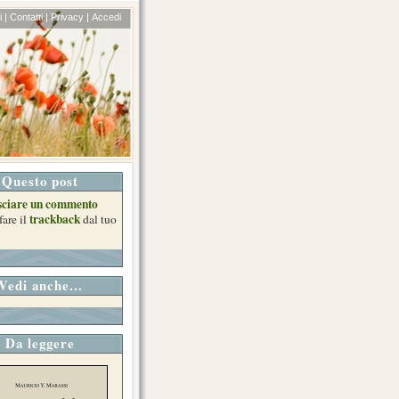
 |
Contatti |
Privacy |
Accedi
Questo post
sciare un commento
trackback
fare il
dal tuo
Vedi anche...
Da leggere