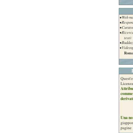
• Web ma
• Respon
• Curato
• Ricerc
testi
:
• Buddaz
• Videos
Roma
Quest'o
Licenz
Attribu
commer
derivat
Una no
giappon
pagine