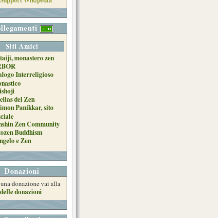
llegamenti
Siti Amici
taiji, monastero zen
RBOR
alogo Interreligioso
nastico
ishoji
ellas del Zen
imon Panikkar, sito
iciale
nshin Zen Community
tozen Buddhism
ngelo e Zen
Donazioni
e una donazione vai alla
delle donazioni