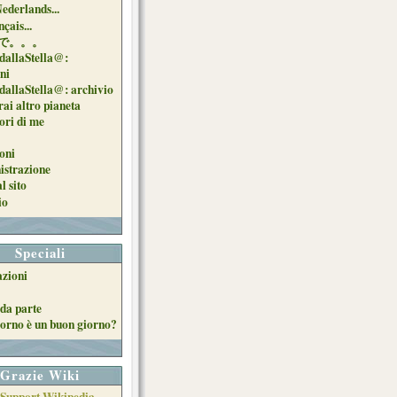
Nederlands...
çais...
で。。。
dallaStella@:
oni
dallaStella@: archivio
ai altro pianeta
uori di me
oni
strazione
l sito
io
Speciali
azioni
da parte
orno è un buon giorno?
Grazie Wiki