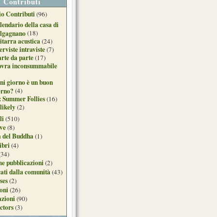
Contributi
o Contributi
(96)
lendario della casa di
lgagnano
(18)
itarra acustica
(24)
erviste intraviste
(7)
arte da parte
(17)
ovra inconsummabile
ni giorno è un buon
orno?
(4)
: Summer Follies
(16)
likely
(2)
li
(510)
ive
(8)
a del Buddha
(1)
ibri
(4)
(34)
e pubblicazioni
(2)
ati dalla comunità
(43)
ses
(2)
ioni
(26)
azioni
(90)
ctors
(3)