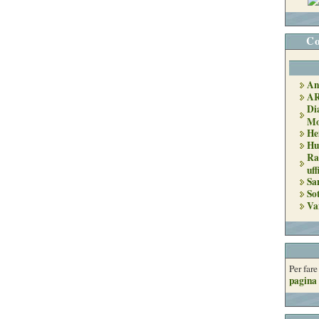
Co
An
A
Di
Mo
He
Hu
Ra
uff
Sa
So
Va
Per far
pagina 