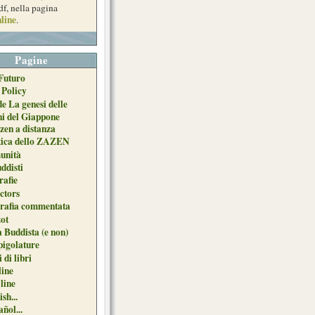
df, nella pagina
line
.
Pagine
Futuro
 Policy
de La genesi delle
ni del Giappone
zen a distanza
tica dello ZAZEN
unità
uddisti
afie
ctors
grafia commentata
ot
 Buddista (e non)
pigolature
 di libri
line
 line
sh...
ñol...