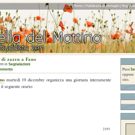
Home |
Pubblicazioni|
Immagini |
Registrati
 di zazen a Fano
ym in
Segnalazioni
la
Puoi
mmento
oppure 
ano
martedì 19 dicembre organizza una giornata interamente
sito.
il seguente orario:
2193