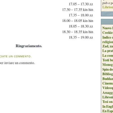
pub e p
17.05 – 17.30 zz
Librion
17.30 – 17.35 kin hin
17.35 – 18.00 zz
18.00 – 18.05 kin hin
18.05 – 18.30 zz
Nuovo 
18.30 – 18.35 kin hin
Cookie
18.35 – 19.00 zz
Indice 
religio
Ringraziamento.
Zad, za
La pra
La com
CIATE UN COMMENTO.
Testi b
er inviare un commento.
Monogr
Spin do
Biblio
Buddaz
Cinema
Videos
Assaggi
Libron
Tesi on
In Engli
En Espa