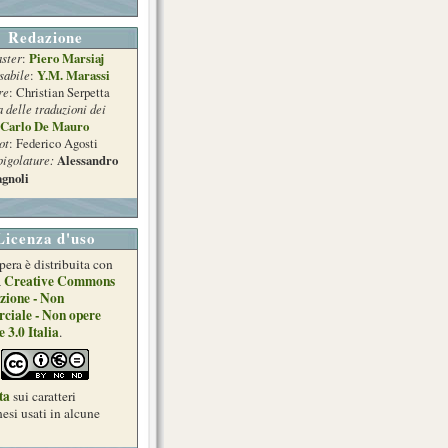
Redazione
ster
Piero Marsiaj
:
sabile
Y.M. Marassi
:
re
: Christian Serpetta
a delle traduzioni dei
Carlo De Mauro
ot
: Federico Agosti
pigolature:
Alessandro
gnoli
Licenza d'uso
pera è distribuita con
Creative Commons
a
zione - Non
ciale - Non opere
e 3.0 Italia
.
ta
sui caratteri
esi usati in alcune