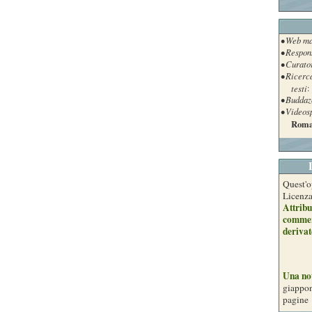
• Web ma
• Respon
• Curato
• Ricerc
testi
:
• Buddaz
• Videos
Roma
Quest'o
Licenz
Attribu
commer
derivat
Una no
giappon
pagine