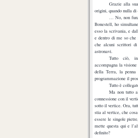
Grazie alla sua
origini, quando nulla 
… No, non funz
Bonestell, ho simultan
esso la scrivania, e dal
e dentro di me so che 
che alcuni scrittori d
astronavi.
Tutto ciò, in
accompagna la visione d
della Terra, la penna 
programmazione il pro
Tutto è collegat
Ma non tutto al
connessione con il vert
sotto il vertice. Ora, t
stia al vertice, che cos
essere le singole pietre
mette questa qui e l’a
definito?