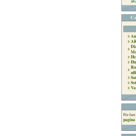
Co
An
A
Di
Mo
He
Hu
Ra
uff
Sa
So
Va
Per far
pagina 