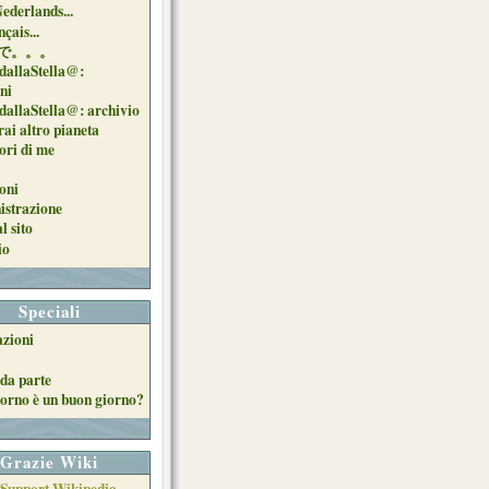
Nederlands...
çais...
で。。。
dallaStella@:
oni
dallaStella@: archivio
ai altro pianeta
uori di me
oni
strazione
l sito
io
Speciali
azioni
da parte
orno è un buon giorno?
Grazie Wiki