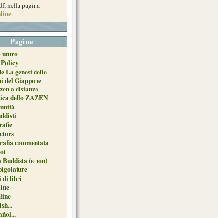
df, nella pagina
line
.
Pagine
Futuro
 Policy
de La genesi delle
ni del Giappone
zen a distanza
tica dello ZAZEN
unità
uddisti
afie
ctors
grafia commentata
ot
 Buddista (e non)
pigolature
 di libri
line
 line
sh...
ñol...