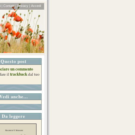
 |
Contatti |
Privacy |
Accedi
Questo post
sciare un commento
trackback
fare il
dal tuo
Vedi anche...
Da leggere