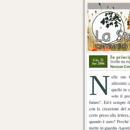
In princ
Gio, 21
Scritto da m
Set 2006
Nessun Co
N
elle sue
altissimi:
quello in c
solo il pr
futuro”. Ed è sempre il
con la creazione del m
certo preso alla lettera
quando è nato? Perché 
mette in guardia Agosti