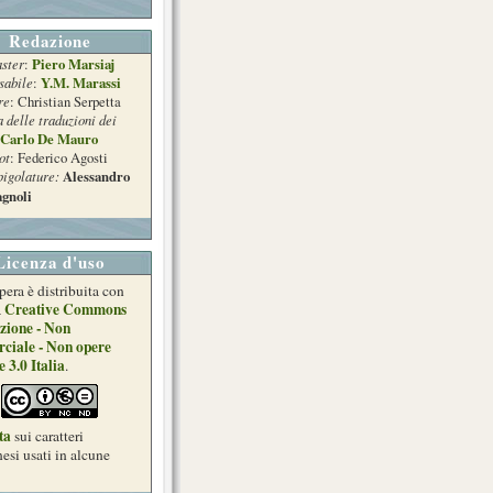
Redazione
ster
Piero Marsiaj
:
sabile
Y.M. Marassi
:
re
: Christian Serpetta
a delle traduzioni dei
Carlo De Mauro
ot
: Federico Agosti
pigolature:
Alessandro
gnoli
Licenza d'uso
pera è distribuita con
Creative Commons
a
zione - Non
ciale - Non opere
e 3.0 Italia
.
ta
sui caratteri
esi usati in alcune