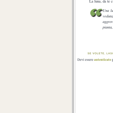
La luna, da te 
Una lu
vedut
aggrov
pianta,
SE VOLETE, LAS
autenticato
Devi essere
p