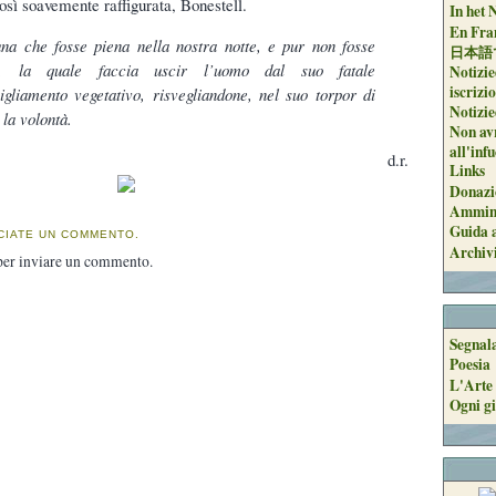
così soavemente raffigurata, Bonestell.
In het 
En Fran
na che fosse piena nella nostra notte, e pur non fosse
日本語
a, la quale faccia uscir l’uomo dal suo fatale
Notizie
iscrizi
igliamento vegetativo, risvegliandone, nel suo torpor di
Notizie
 la volontà.
Non avr
all'inf
d.r.
Links
Donazi
Ammini
Guida a
CIATE UN COMMENTO.
Archiv
er inviare un commento.
Segnal
Poesia
L'Arte 
Ogni gi