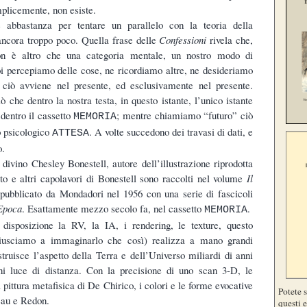
mplicemente, non esiste.
 abbastanza per tentare un parallelo con la teoria della
ancora troppo poco. Quella frase delle
Confessioni
rivela che,
non è altro che una categoria mentale, un nostro modo di
Noi percepiamo delle cose, ne ricordiamo altre, ne desideriamo
 ciò avviene nel presente, ed esclusivamente nel presente.
 che dentro la nostra testa, in questo istante, l’unico istante
 dentro il cassetto
; mentre chiamiamo “futuro” ciò
MEMORIA
o psicologico
. A volte succedono dei travasi di dati, e
ATTESA
o.
 divino Chesley Bonestell, autore dell’illustrazione riprodotta
to e altri capolavori di Bonestell sono raccolti nel volume
Il
 pubblicato da Mondadori nel 1956 con una serie di fascicoli
Epoca
. Esattamente mezzo secolo fa, nel cassetto
.
MEMORIA
disposizione la RV, la IA, i rendering, le texture, questo
 riusciamo a immaginarlo che così) realizza a mano grandi
ostruisce l’aspetto della Terra e dell’Universo miliardi di anni
ni luce di distanza. Con la precisione di uno scan 3-D, le
pittura metafisica di De Chirico, i colori e le forme evocative
Potete 
eau e Redon.
questi e