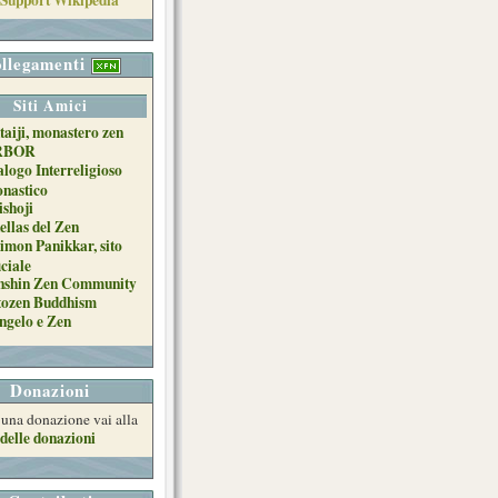
llegamenti
Siti Amici
taiji, monastero zen
RBOR
alogo Interreligioso
nastico
ishoji
ellas del Zen
imon Panikkar, sito
iciale
nshin Zen Community
tozen Buddhism
ngelo e Zen
Donazioni
e una donazione vai alla
delle donazioni