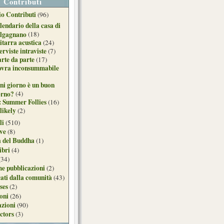
Contributi
o Contributi
(96)
lendario della casa di
lgagnano
(18)
itarra acustica
(24)
erviste intraviste
(7)
arte da parte
(17)
ovra inconsummabile
ni giorno è un buon
orno?
(4)
: Summer Follies
(16)
likely
(2)
li
(510)
ive
(8)
a del Buddha
(1)
ibri
(4)
(34)
e pubblicazioni
(2)
ati dalla comunità
(43)
ses
(2)
ioni
(26)
azioni
(90)
ctors
(3)