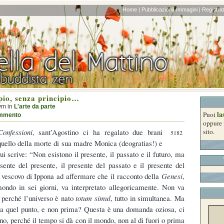
Home |
Pubblicazioni|
Immagini |
Registrati
ipio, senza principio…
ym in
L'arte da parte
la
Puoi
mmento
oppure 
Confessioni
, sant’Agostino ci ha regalato due brani
sito.
5182
 quello della morte di sua madre Monica (deogratias!) e
ui scrive: “Non esistono il presente, il passato e il futuro, ma
esente del presente, il presente del passato e il presente del
 vescovo di Ippona ad affermare che il racconto della
Genesi
,
ondo in sei giorni, va interpretato allegoricamente. Non va
, perché l’universo è nato
totum simul
, tutto in simultanea. Ma
a quel punto, e non prima? Questa è una domanda oziosa, ci
no, perché il tempo si dà con il mondo, non al di fuori o prima