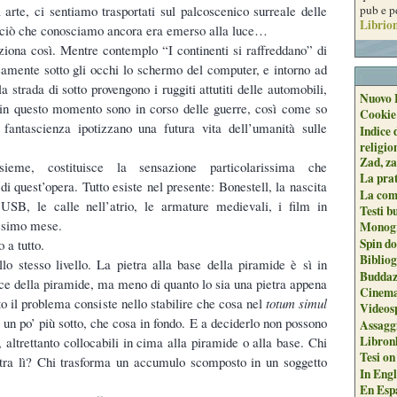
pub e p
 arte, ci sentiamo trasportati sul palcoscenico surreale delle
Librion
di ciò che conosciamo ancora era emerso alla luce…
iona così. Mentre contemplo “I continenti si raffreddano” di
eamente sotto gli occhi lo schermo del computer, e intorno ad
la strada di sotto provengono i ruggiti attutiti delle automobili,
Nuovo 
in questo momento sono in corso delle guerre, così come so
Cookie
i fantascienza ipotizzano una futura vita dell’umanità sulle
Indice 
religio
Zad, za
sieme, costituisce la sensazione particolarissima che
La pra
i quest’opera. Tutto esiste nel presente: Bonestell, la nascita
La com
USB, le calle nell’atrio, le armature medievali, i film in
Testi b
ssimo mese.
Monogr
Spin do
o a tutto.
Biblio
lo stesso livello. La pietra alla base della piramide è sì in
Buddaz
ice della piramide, ma meno di quanto lo sia una pietra appena
Cinema
utto il problema consiste nello stabilire che cosa nel
totum simul
Videos
a un po’ più sotto, che cosa in fondo. E a deciderlo non possono
Assaggi
Libron
, altrettanto collocabili in cima alla piramide o alla base. Chi
Tesi on
ltra lì? Chi trasforma un accumulo scomposto in un soggetto
In Engli
En Espa