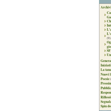
Archivi
Ca
Ga
Ch
Int
L'
L'
(9)
Og
gi
SF
Un
Genera
Iniziat
La tan
Nuovi l
Poesie
Prossim
Pubblic
Respon
Rifless
Segnal
Spin do