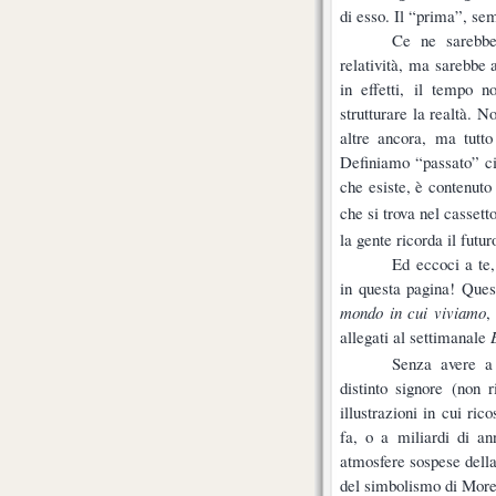
di esso. Il “prima”, se
Ce ne sarebbe
relatività, ma sarebbe 
in effetti, il tempo 
strutturare la realtà. 
altre ancora, ma tutto
Definiamo “passato” ciò
che esiste, è contenuto
che si trova nel cassett
la gente ricorda il futur
Ed eccoci a te,
in questa pagina! Ques
mondo in cui viviamo
,
allegati al settimanale
Senza avere a 
distinto signore (non
illustrazioni in cui ric
fa, o a miliardi di an
atmosfere sospese della 
del simbolismo di Mor