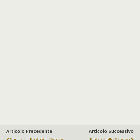
Articolo Precedente
Articolo Successivo
Senza La Profezia, Rimane
Pietre Nello Stagno