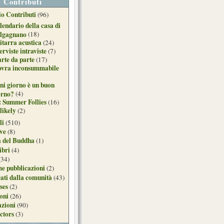
Contributi
o Contributi
(96)
lendario della casa di
lgagnano
(18)
itarra acustica
(24)
erviste intraviste
(7)
arte da parte
(17)
ovra inconsummabile
ni giorno è un buon
orno?
(4)
: Summer Follies
(16)
likely
(2)
li
(510)
ive
(8)
a del Buddha
(1)
ibri
(4)
(34)
e pubblicazioni
(2)
ati dalla comunità
(43)
ses
(2)
ioni
(26)
azioni
(90)
ctors
(3)