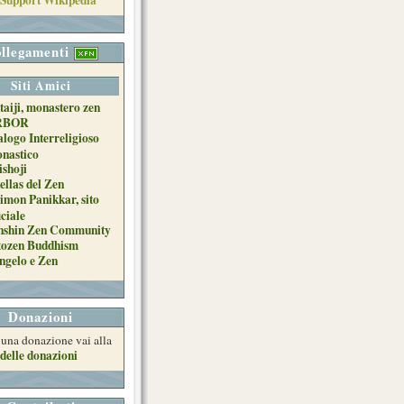
llegamenti
Siti Amici
taiji, monastero zen
RBOR
alogo Interreligioso
nastico
ishoji
ellas del Zen
imon Panikkar, sito
iciale
nshin Zen Community
tozen Buddhism
ngelo e Zen
Donazioni
e una donazione vai alla
delle donazioni