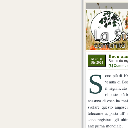
Buon anno
Mar, 31
Scritto da m
Dic 2024
[8] Commen
S
ono più di 10
venuta di Bo
il significa
risposte più 
nessuna di esse ha mai 
svelare questo angosci
telecamera, posta all’in
sono registrati gli ult
anteprima mondiale.