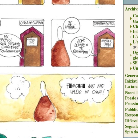
Archivi
Ca
Ga
Ch
Int
L'
L'
(9)
Og
gi
SF
Un
Genera
Iniziat
La tan
Nuovi l
Poesie
Prossim
Pubblic
Respon
Rifless
Segnal
Spin do