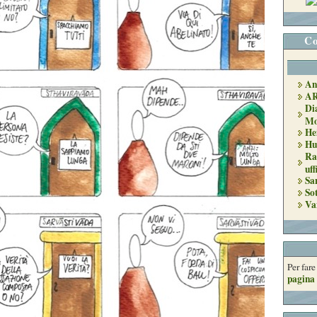
Co
An
A
Di
Mo
He
Hu
Ra
uff
Sa
So
Va
Per far
pagina 