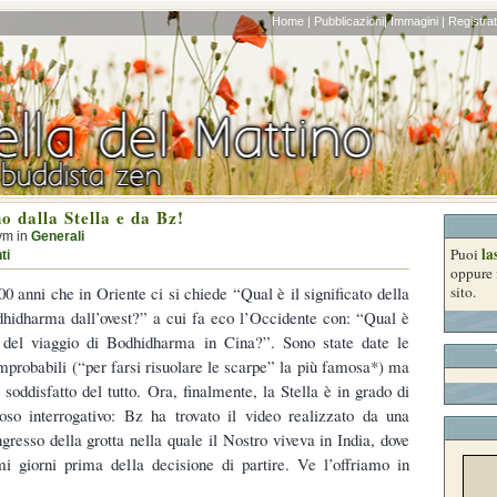
Home |
Pubblicazioni|
Immagini |
Registrati
 dalla Stella e da Bz!
ym in
Generali
la
Puoi
ti
oppure 
00 anni che in Oriente ci si chiede “Qual è il significato della
sito.
dhidharma dall’ovest?” a cui fa eco l’Occidente con: “Qual è
to del viaggio di Bodhidharma in Cina?”. Sono state date le
improbabili (“per farsi risuolare le scarpe” la più famosa*) ma
soddisfatto del tutto. Ora, finalmente, la Stella è in grado di
oso interrogativo: Bz ha trovato il video realizzato da una
gresso della grotta nella quale il Nostro viveva in India, dove
imi giorni prima della decisione di partire. Ve l’offriamo in