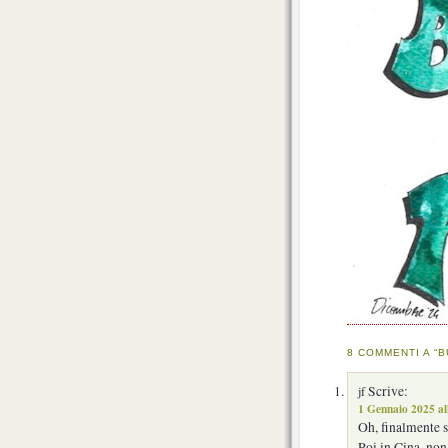
8 COMMENTI A “B
Scrive:
jf
1 Gennaio 2025 al
Oh, finalmente 
Poi in Cina, no