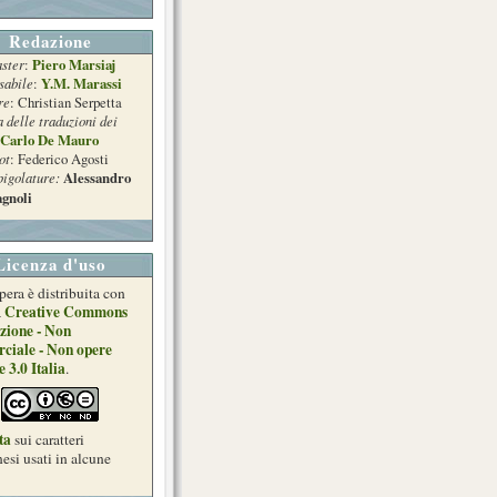
Redazione
ster
Piero Marsiaj
:
sabile
Y.M. Marassi
:
re
: Christian Serpetta
a delle traduzioni dei
Carlo De Mauro
ot
: Federico Agosti
pigolature:
Alessandro
gnoli
Licenza d'uso
pera è distribuita con
Creative Commons
a
zione - Non
ciale - Non opere
e 3.0 Italia
.
ta
sui caratteri
esi usati in alcune