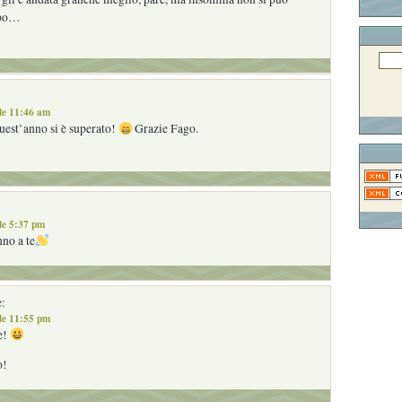
ppo…
le 11:46 am
uest’anno si è superato!
Grazie Fago.
le 5:37 pm
no a te
:
le 11:55 pm
e!
o!