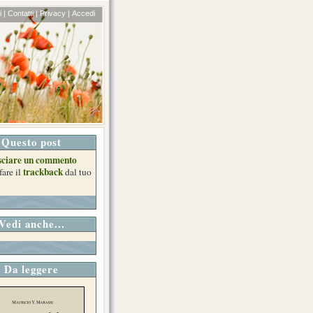
 |
Contatti |
Privacy |
Accedi
Questo post
sciare un commento
trackback
fare il
dal tuo
Vedi anche...
Da leggere