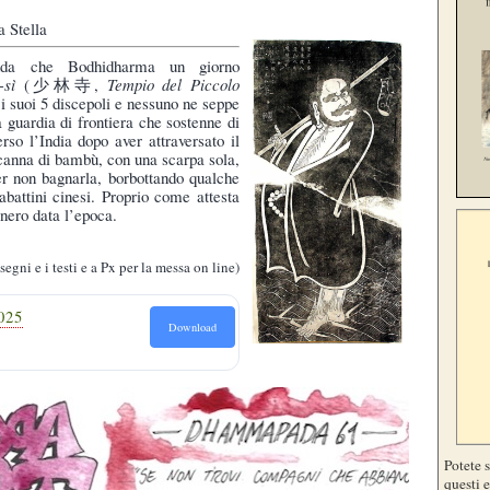
a Stella
nda che Bodhidharma un giorno
-sì
(少林寺,
Tempio del Piccolo
 i suoi 5 discepoli e nessuno ne seppe
 guardia di frontiera che sostenne di
erso l’India dopo aver attraversato il
anna di bambù, con una scarpa sola,
r non bagnarla, borbottando qualche
abattini cinesi. Proprio come attesta
 nero data l’epoca.
segni e i testi e a Px per la messa on line)
025
Download
Potete 
questi e