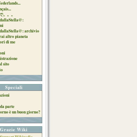
Nederlands...
çais...
で。。。
dallaStella@:
oni
dallaStella@: archivio
ai altro pianeta
uori di me
oni
strazione
l sito
io
Speciali
azioni
da parte
orno è un buon giorno?
Grazie Wiki