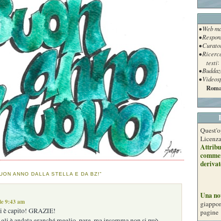
• Web ma
• Respon
• Curato
• Ricerc
testi
:
• Buddaz
• Videos
Roma
Quest'o
Licenz
Attribu
commer
derivat
UON ANNO DALLA STELLA E DA BZ!”
Una no
le 9:43 am
giappon
si è capito! GRAZIE!
pagine
n gli è andata granché meglio, pare, ma insomma non si può