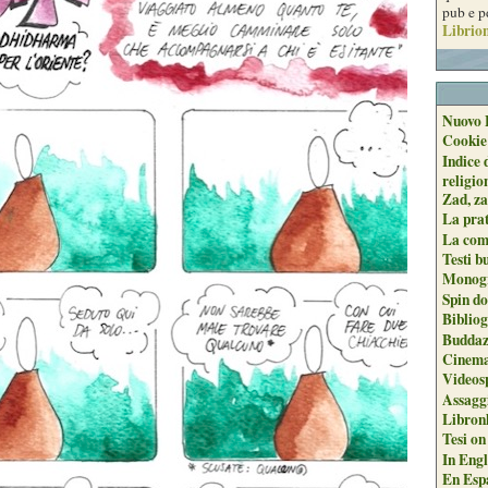
pub e p
Librion
Nuovo 
Cookie
Indice 
religio
Zad, za
La pra
La com
Testi b
Monogr
Spin do
Biblio
Buddaz
Cinema
Videos
Assaggi
Libron
Tesi on
In Engli
En Espa