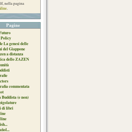
df, nella pagina
line
.
Pagine
Futuro
 Policy
de La genesi delle
ni del Giappone
zen a distanza
tica dello ZAZEN
unità
uddisti
afie
ctors
grafia commentata
ot
 Buddista (e non)
pigolature
 di libri
line
 line
sh...
ñol...