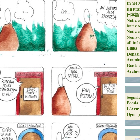
In het 
En Fran
日本語
Notizie
iscrizi
Notizie
Non avr
all'inf
Links
Donazi
Ammini
Guida a
Archiv
Segnal
Poesia
L'Arte 
Ogni gi