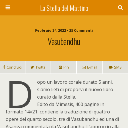
La Stella del Mattino
Febbraio 24, 2022 • 25 Commenti
Vasubandhu
Condividi
Twitta
Pin
E-mail
SMS
D
opo un lavoro corale durato 5 anni,
siamo lieti di proporvi il nuovo libro
curato dalla Stella.
Edito da Mimesis, 400 pagine in
formato 14×21, contiene la traduzione di quattro
opere del quarto secolo, tre di Vasubandhu ed una di
Asanga commentata da Vasubandhu. L’approccio alla