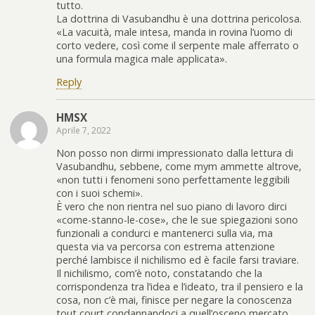
tutto.
La dottrina di Vasubandhu è una dottrina pericolosa.
«La vacuità, male intesa, manda in rovina l’uomo di
corto vedere, così come il serpente male afferrato o
una formula magica male applicata».
Reply
HMSX
Aprile 7, 2022
Non posso non dirmi impressionato dalla lettura di
Vasubandhu, sebbene, come mym ammette altrove,
«non tutti i fenomeni sono perfettamente leggibili
con i suoi schemi».
È vero che non rientra nel suo piano di lavoro dirci
«come-stanno-le-cose», che le sue spiegazioni sono
funzionali a condurci e mantenerci sulla via, ma
questa via va percorsa con estrema attenzione
perché lambisce il nichilismo ed è facile farsi traviare.
Il nichilismo, com’è noto, constatando che la
corrispondenza tra l’idea e l’ideato, tra il pensiero e la
cosa, non c’è mai, finisce per negare la conoscenza
tout court condannandoci a quell’osceno mercato