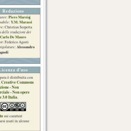
Redazione
ster
Piero Marsiaj
:
sabile
Y.M. Marassi
:
re
: Christian Serpetta
a delle traduzioni dei
Carlo De Mauro
ot
: Federico Agosti
pigolature:
Alessandro
gnoli
Licenza d'uso
pera è distribuita con
Creative Commons
a
zione - Non
ciale - Non opere
e 3.0 Italia
.
ta
sui caratteri
esi usati in alcune