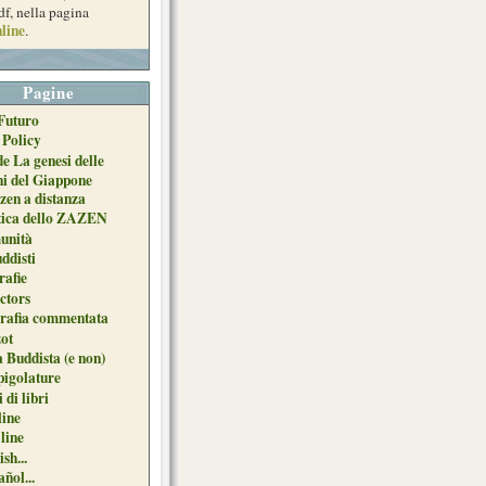
df, nella pagina
line
.
Pagine
Futuro
 Policy
de La genesi delle
ni del Giappone
zen a distanza
tica dello ZAZEN
unità
uddisti
afie
ctors
grafia commentata
ot
 Buddista (e non)
pigolature
 di libri
line
 line
sh...
ñol...