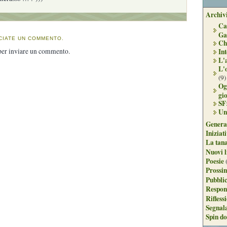
Archivi
Ca
Ga
CIATE UN COMMENTO.
Ch
er inviare un commento.
Int
L'
L'
(9)
Og
gi
SF
Un
Genera
Iniziat
La tan
Nuovi l
Poesie
Prossim
Pubblic
Respon
Rifless
Segnal
Spin do