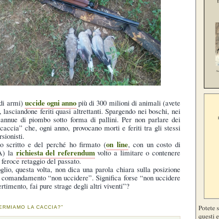
uccide ogni anno
 di armi)
più di 300 milioni di animali (avete
, lasciandone feriti quasi altrettanti. Spargendo nei boschi, nei
e annue di piombo sotto forma di pallini. Per non parlare dei
 caccia” che, ogni anno, provocano morti e feriti tra gli stessi
rsionisti.
on line
o scritto e del perché ho firmato (
, con un costo di
richiesta del referendum
VA) la
volto a limitare o contenere
 feroce retaggio del passato.
lio, questa volta, non dica una parola chiara sulla posizione
al comandamento “non uccidere”. Significa forse “non uccidere
rtimento, fai pure strage degli altri viventi”?
Potete 
FERMIAMO LA CACCIA?”
questi e