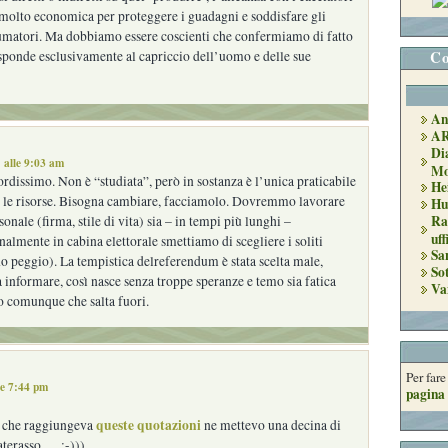
molto economica per proteggere i guadagni e soddisfare gli
umatori. Ma dobbiamo essere coscienti che confermiamo di fatto
Co
sponde esclusivamente al capriccio dell’uomo e delle sue
An
A
Di
 alle 9:03 am
Mo
dissimo. Non è “studiata”, però in sostanza è l’unica praticabile
He
le risorse. Bisogna cambiare, facciamolo. Dovremmo lavorare
Hu
Ra
sonale (firma, stile di vita) sia – in tempi più lunghi –
uff
almente in cabina elettorale smettiamo di scegliere i soliti
Sa
o peggio). La tempistica delreferendum è stata scelta male,
So
informare, così nasce senza troppe speranze e temo sia fatica
Va
o comunque che salta fuori.
Per far
le 7:44 pm
pagina 
queste quotazioni
 che raggiungeva
ne mettevo una decina di
aterasso … :-)))