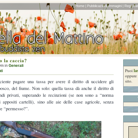
Home |
Pubblicazioni|
Immagini |
Registrati
 la caccia?
ym in
Generali
la
Puoi
ti
oppure 
iciente pagare una tassa per avere il diritto di uccidere gli
sito.
bosco, del fiume. Non solo: quella tassa dà anche il diritto di
ondi privati, superando le recinzioni (se non sono a “norma
 appositi cartelli), sino alle aie delle case agricole, senza
e “permesso?”.