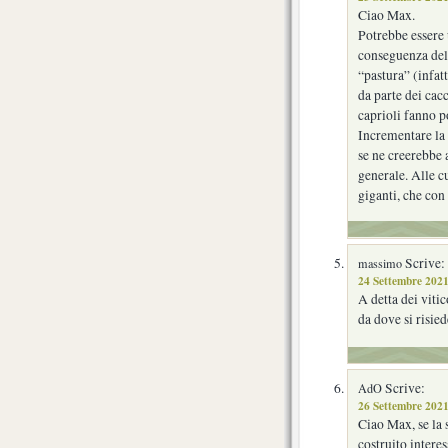
Ciao Max.
Potrebbe essere 
conseguenza dell
“pastura” (infatt
da parte dei cacc
caprioli fanno 
Incrementare la 
se ne creerebbe a
generale. Alle c
giganti, che con
Scrive:
massimo
24 Settembre 2021
A detta dei viti
da dove si risie
Scrive:
AdO
26 Settembre 2021
Ciao Max, se la 
costruito interes