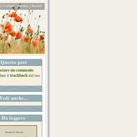
 |
Contatti |
Privacy |
Accedi
Questo post
sciare un commento
trackback
fare il
dal tuo
Vedi anche...
Da leggere