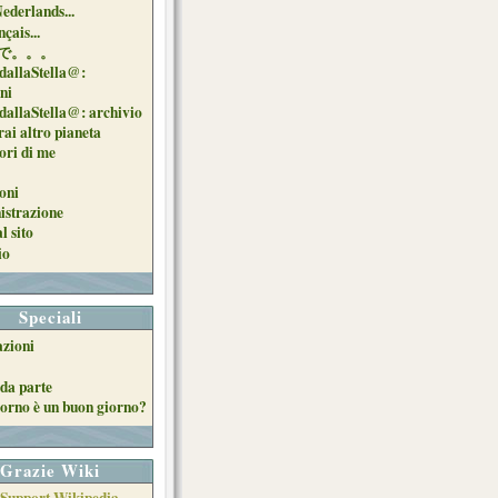
Nederlands...
çais...
で。。。
dallaStella@:
oni
dallaStella@: archivio
ai altro pianeta
uori di me
oni
strazione
l sito
io
Speciali
azioni
da parte
orno è un buon giorno?
Grazie Wiki