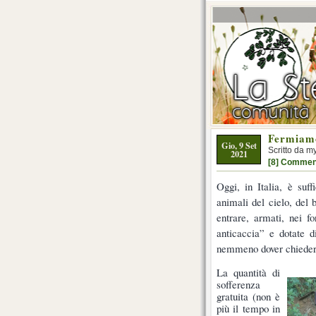
Fermiamo
Gio, 9 Set
Scritto da m
2021
[8] Commen
Oggi, in Italia, è suff
animali del cielo, del 
entrare, armati, nei f
anticaccia” e dotate di
nemmeno dover chieder
La quantità di
sofferenza
gratuita (non è
più il tempo in