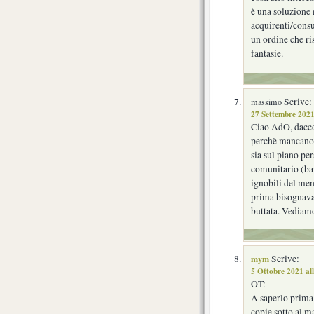
è una soluzione 
acquirenti/cons
un ordine che ri
fantasie.
Scrive:
massimo
27 Settembre 2021
Ciao AdO, daccor
perchè mancano 
sia sul piano per
comunitario (ban
ignobili del men
prima bisognava 
buttata. Vediam
mym
Scrive:
5 Ottobre 2021 al
OT:
A saperlo prima
copie sotto al m