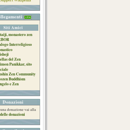
llegamenti
Siti Amici
taiji, monastero zen
RBOR
alogo Interreligioso
nastico
ishoji
ellas del Zen
imon Panikkar, sito
iciale
nshin Zen Community
tozen Buddhism
ngelo e Zen
Donazioni
e una donazione vai alla
delle donazioni