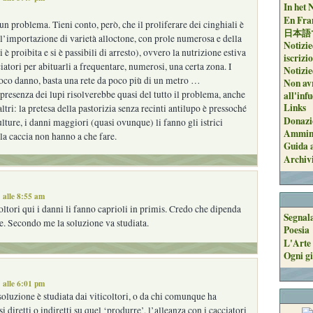
In het 
En Fran
un problema. Tieni conto, però, che il proliferare dei cinghiali è
日本語
’importazione di varietà alloctone, con prole numerosa e della
Notizie
i è proibita e si è passibili di arresto), ovvero la nutrizione estiva
iscrizi
iatori per abituarli a frequentare, numerosi, una certa zona. I
Notizie
poco danno, basta una rete da poco più di un metro …
Non avr
presenza dei lupi risolverebbe quasi del tutto il problema, anche
all'inf
Links
ltri: la pretesa della pastorizia senza recinti antilupo è pressoché
Donazi
ulture, i danni maggiori (quasi ovunque) li fanno gli istrici
Ammini
 la caccia non hanno a che fare.
Guida a
Archiv
 alle 8:55 am
coltori qui i danni li fanno caprioli in primis. Credo che dipenda
Segnal
de. Secondo me la soluzione va studiata.
Poesia
L'Arte 
Ogni gi
 alle 6:01 pm
soluzione è studiata dai viticoltori, o da chi comunque ha
si diretti o indiretti su quel ‘produrre’, l’alleanza con i cacciatori