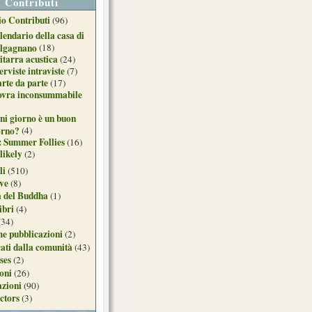
Contributi
o Contributi
(96)
lendario della casa di
lgagnano
(18)
itarra acustica
(24)
erviste intraviste
(7)
arte da parte
(17)
ovra inconsummabile
ni giorno è un buon
orno?
(4)
: Summer Follies
(16)
likely
(2)
li
(510)
ive
(8)
a del Buddha
(1)
ibri
(4)
(34)
e pubblicazioni
(2)
ati dalla comunità
(43)
ses
(2)
ioni
(26)
azioni
(90)
ctors
(3)