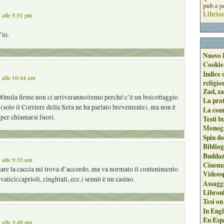
pub e p
Librion
 alle 5:51 pm
’io.
Nuovo 
Cookie
Indice 
 alle 10:44 am
religio
Zad, za
00mila firme non ci arriveranno/remo perché c’è un boicottaggio
La pra
 (solo il Corriere della Sera ne ha parlato brevemente), ma non è
La com
per chiamarsi fuori.
Testi b
Monogr
Spin do
Biblio
Buddaz
 alle 9:35 am
Cinema
etare la caccia mi trova d’accordo, ma va normato il contenimento
Videos
vatici(caprioli, cinghiali, ecc.) sennò è un casino.
Assaggi
Libron
Tesi on
In Engli
En Espa
 alle 3:49 pm