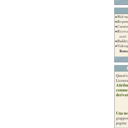
• Web ma
• Respon
• Curato
• Ricerc
testi
:
• Buddaz
• Videos
Roma
Quest'o
Licenz
Attribu
commer
derivat
Una no
giappon
pagine