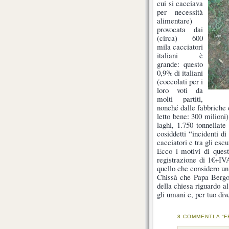
cui si cacciava
per necessità
alimentare)
provocata dai
(circa) 600
mila cacciatori
italiani è
grande: questo
0,9% di italiani
(coccolati per i
loro voti da
molti partiti,
nonché dalle fabbriche
letto bene: 300 milioni)
laghi, 1.750 tonnellat
cosiddetti “incidenti di
cacciatori e tra gli escu
Ecco i motivi di quest
registrazione di 1€+I
quello che considero un
Chissà che Papa Bergog
della chiesa riguardo 
gli umani e, per tuo dive
8 COMMENTI A “