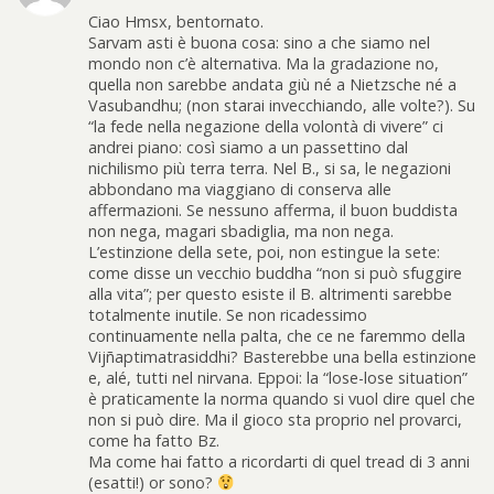
Ciao Hmsx, bentornato.
Sarvam asti è buona cosa: sino a che siamo nel
mondo non c’è alternativa. Ma la gradazione no,
quella non sarebbe andata giù né a Nietzsche né a
Vasubandhu; (non starai invecchiando, alle volte?). Su
“la fede nella negazione della volontà di vivere” ci
andrei piano: così siamo a un passettino dal
nichilismo più terra terra. Nel B., si sa, le negazioni
abbondano ma viaggiano di conserva alle
affermazioni. Se nessuno afferma, il buon buddista
non nega, magari sbadiglia, ma non nega.
L’estinzione della sete, poi, non estingue la sete:
come disse un vecchio buddha “non si può sfuggire
alla vita”; per questo esiste il B. altrimenti sarebbe
totalmente inutile. Se non ricadessimo
continuamente nella palta, che ce ne faremmo della
Vijñaptimatrasiddhi? Basterebbe una bella estinzione
e, alé, tutti nel nirvana. Eppoi: la “lose-lose situation”
è praticamente la norma quando si vuol dire quel che
non si può dire. Ma il gioco sta proprio nel provarci,
come ha fatto Bz.
Ma come hai fatto a ricordarti di quel tread di 3 anni
(esatti!) or sono?