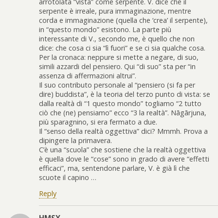
arrotolata “vista” come serpente. V. dice che il
serpente è irreale, pura immaginazione, mentre
corda e immaginazione (quella che ‘crea’ il serpente),
in “questo mondo” esistono. La parte più
interessante di V., secondo me, è quello che non
dice: che cosa ci sia “lì fuori” e se ci sia qualche cosa.
Per la cronaca: neppure si mette a negare, di suo,
simili azzardi del pensiero. Qui “di suo” sta per “in
assenza di affermazioni altrui”.
Il suo contributo personale al “pensiero (si fa per
dire) buddista”, è la teoria del terzo punto di vista: se
dalla realtà di “1 questo mondo” togliamo “2 tutto
ciò che (ne) pensiamo” ecco “3 la realtà”. Nāgārjuna,
più sparagnino, si era fermato a due.
Il “senso della realtà oggettiva” dici? Mmmh. Prova a
dipingere la primavera.
C’è una “scuola” che sostiene che la realtà oggettiva
è quella dove le “cose” sono in grado di avere “effetti
efficaci”, ma, sentendone parlare, V. è già lì che
scuote il capino …
Reply
HMSX