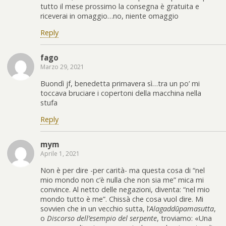
tutto il mese prossimo la consegna è gratuita e
riceverai in omaggio…no, niente omaggio
Reply
fago
Marzo 29, 2021
Buondì jf, benedetta primavera sì…tra un po’ mi
toccava bruciare i copertoni della macchina nella
stufa
Reply
mym
Aprile 1, 2021
Non è per dire -per carità- ma questa cosa di “nel
mio mondo non c’è nulla che non sia me” mica mi
convince. Al netto delle negazioni, diventa: “nel mio
mondo tutto è me”. Chissà che cosa vuol dire. Mi
sovvien che in un vecchio sutta, l’
Alagaddūpamasutta
,
o
Discorso dell’esempio del serpente
, troviamo: «Una