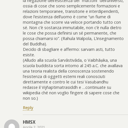
la negazione dell’esistenza dei “mattoni” dell’universo,
ossia di cose che sono semplicemente formazioni e
relazioni temporanee, transitorie e interdipendenti,
dove l’esistenza dell’uomo è come “un fiume di
montagna che scorre via veloce portando tutto con
sé. Non c’è sostanza immutabile, non c’è nulla dietro
le cose che possa definirsi un sé permanente, che
possa chiamarsi io”. (Rahula Walpola, L’insegnamento
del Buddha).
Decido di sbagliare e affermo: sarvam asti, tutto
esiste.
(Alludo alla scuola Sarvāstivāda, o Vaibhāṣika, una
scuola buddista sorta intorno al 245 a.C. che avallava
una teoria realista della conoscenza sostenendo
l’esistenza di oggetti esterni reali conosciuti
direttamente e contro le cui tesi Vasubandhu
redasse il Vijñaptimatrasiddh e …continuate su
wikipedia ché non voglio fingere di sapere cose che
non so.)
Reply
HMSX
Aprile 2, 2021