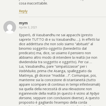
cosa inaccettabile.
Reply
mym
Aprile 3, 2021
Epperò, di Vasubandhu ne sai appacchi (presto
saprete TUTTO di e su Vasubandhu …). In effetti lui
dice addirittura che non solo siamo “abituati” al
binomio soggetto-oggetto (benedetto dal
predicato) ma, dice, se usiamo il pensiero non
abbiamo altro modo di intendere la realtà (se non
dividendola tra soggetto e oggetto). Per cui …
Lui, Vasubandhu, pare “simpatizzasse” per i
Vaibhāṣika
, prima che Asanga, spalleggiato da
Maitreya, gli dicesse “maddai …!”. Comunque, poi,
mantenne sia la concezione di istantaneità (tutto
appare scompare di continuo in tempi infinitesimali)
sia quella della necessità di una rilevazione non
ingannevole della realtà (in questo è vicino al
Nyāya
darsana
, seppure con conclusioni diverse). A questo
proposito è gagliardo l’esempio della corda