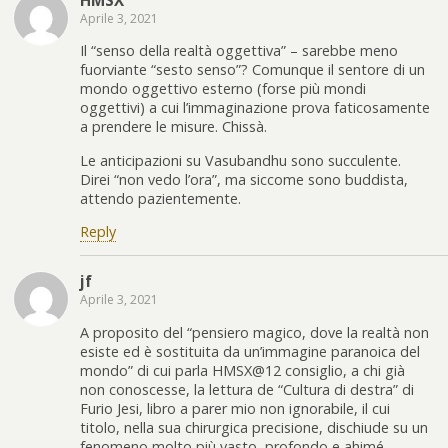
Aprile 3, 2021
Il “senso della realtà oggettiva” – sarebbe meno
fuorviante “sesto senso”? Comunque il sentore di un
mondo oggettivo esterno (forse più mondi
oggettivi) a cui l’immaginazione prova faticosamente
a prendere le misure. Chissà.
Le anticipazioni su Vasubandhu sono succulente.
Direi “non vedo l’ora”, ma siccome sono buddista,
attendo pazientemente.
Reply
jf
Aprile 3, 2021
A proposito del “pensiero magico, dove la realtà non
esiste ed è sostituita da un’immagine paranoica del
mondo” di cui parla HMSX@12 consiglio, a chi già
non conoscesse, la lettura de “Cultura di destra” di
Furio Jesi, libro a parer mio non ignorabile, il cui
titolo, nella sua chirurgica precisione, dischiude su un
fenomeno molto più vasto, profondo e ahimé