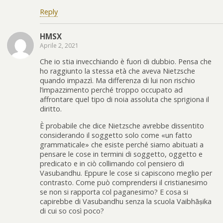
Reply
HMSX
Aprile 2, 2021
Che io stia invecchiando è fuori di dubbio. Pensa che
ho raggiunto la stessa età che aveva Nietzsche
quando impazzì. Ma differenza di lui non rischio
l’impazzimento perché troppo occupato ad
affrontare quel tipo di noia assoluta che sprigiona il
diritto.
È probabile che dice Nietzsche avrebbe dissentito
considerando il soggetto solo come «un fatto
grammaticale» che esiste perché siamo abituati a
pensare le cose in termini di soggetto, oggetto e
predicato e in ciò collimando col pensiero di
Vasubandhu. Eppure le cose si capiscono meglio per
contrasto. Come può comprendersi il cristianesimo
se non si rapporta col paganesimo? E cosa si
capirebbe di Vasubandhu senza la scuola Vaibhāṣika
di cui so così poco?