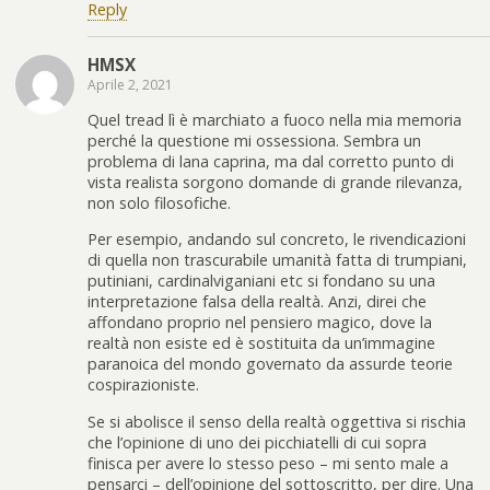
Reply
HMSX
Aprile 2, 2021
Quel tread lì è marchiato a fuoco nella mia memoria
perché la questione mi ossessiona. Sembra un
problema di lana caprina, ma dal corretto punto di
vista realista sorgono domande di grande rilevanza,
non solo filosofiche.
Per esempio, andando sul concreto, le rivendicazioni
di quella non trascurabile umanità fatta di trumpiani,
putiniani, cardinalviganiani etc si fondano su una
interpretazione falsa della realtà. Anzi, direi che
affondano proprio nel pensiero magico, dove la
realtà non esiste ed è sostituita da un’immagine
paranoica del mondo governato da assurde teorie
cospirazioniste.
Se si abolisce il senso della realtà oggettiva si rischia
che l’opinione di uno dei picchiatelli di cui sopra
finisca per avere lo stesso peso – mi sento male a
pensarci – dell’opinione del sottoscritto, per dire. Una