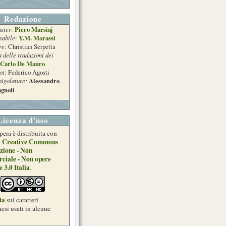
Redazione
ster
Piero Marsiaj
:
sabile
Y.M. Marassi
:
re
: Christian Serpetta
a delle traduzioni dei
Carlo De Mauro
ot
: Federico Agosti
pigolature:
Alessandro
gnoli
Licenza d'uso
pera è distribuita con
Creative Commons
a
zione - Non
ciale - Non opere
e 3.0 Italia
.
ta
sui caratteri
esi usati in alcune