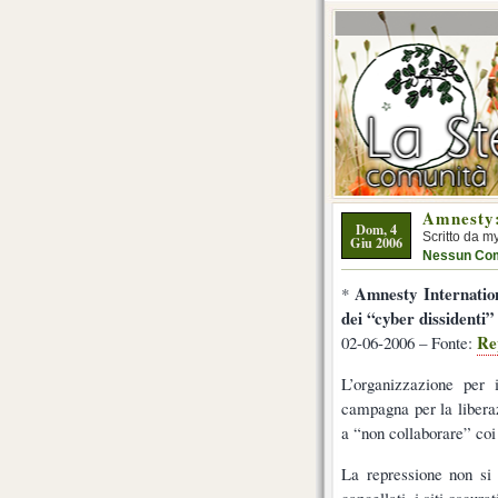
Amnesty:
Dom, 4
Scritto da m
Giu 2006
Nessun Co
Amnesty Internation
*
dei “cyber dissidenti”
Re
02-06-2006 – Fonte:
L’organizzazione per 
campagna per la liberaz
a “non collaborare” coi
La repressione non si
cancellati, i siti oscura