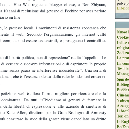
pub e p
hoo, a Hao Wu, regista e blogger cinese, a Ren Zhiyuan,
Librion
a 10 anni di reclusione dal governo di Pechino per aver parlato
ario on line.
, le proteste locali, i movimenti di resistenza spontanea che
Nuovo 
mente il web. Secondo l’organizzazione, gli internet caffè
Cookie
i computer ad essere sequestrati, e proseguono i controlli su
Indice 
religio
Zad, za
o di libertà politica, non di repressione” recita l’appello. “Le
La pra
La com
o di cercare e ricevere informazioni e di esprimere le proprie
Testi b
nline senza paura né interferenze indesiderate”. Una sorta di
Monogr
ndenza, che è l’essenza stessa della rete: le adesioni crescono
Spin do
.
Biblio
Buddaz
 petizione web è allora l’arma migliore per ricordare che la
Cinema
 combattuta. Da tutti: “Chiediamo ai governi di fermare la
Videos
Assaggi
ata della libertà di espressione e alle aziende di smettere di
Libron
detto Kate Allen, direttore per la Gran Bretagna di Amnesty
Tesi on
può censurare la voce della gente: viene cancellato un diritto
In Engli
En Espa