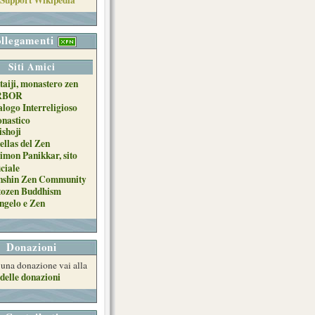
llegamenti
Siti Amici
taiji, monastero zen
RBOR
alogo Interreligioso
nastico
ishoji
ellas del Zen
imon Panikkar, sito
iciale
nshin Zen Community
tozen Buddhism
ngelo e Zen
Donazioni
e una donazione vai alla
delle donazioni