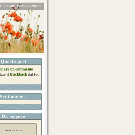
 |
Contatti |
Privacy |
Accedi
Questo post
sciare un commento
trackback
fare il
dal tuo
Vedi anche...
Da leggere