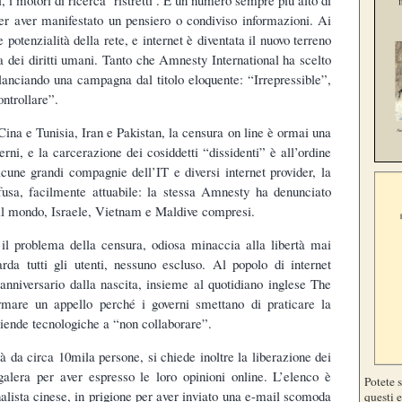
er aver manifestato un pensiero o condiviso informazioni. Ai
 potenzialità della rete, e internet è diventata il nuovo terreno
sa dei diritti umani. Tanto che Amnesty International ha scelto
lanciando una campagna dal titolo eloquente: “Irrepressible”,
ontrollare”.
ina e Tunisia, Iran e Pakistan, la censura on line è ormai una
erni, e la carcerazione dei cosiddetti “dissidenti” è all’ordine
cune grandi compagnie dell’IT e diversi internet provider, la
ffusa, facilmente attuabile: la stessa Amnesty ha denunciato
o il mondo, Israele, Vietnam e Maldive compresi.
 il problema della censura, odiosa minaccia alla libertà mai
rda tutti gli utenti, nessuno escluso. Al popolo di internet
nniversario dalla nascita, insieme al quotidiano inglese The
rmare un appello perché i governi smettano di praticare la
ziende tecnologiche a “non collaborare”.
à da circa 10mila persone, si chiede inoltre la liberazione dei
 galera per aver espresso le loro opinioni online. L’elenco è
Potete 
nalista cinese, in prigione per aver inviato una e-mail scomoda
questi e