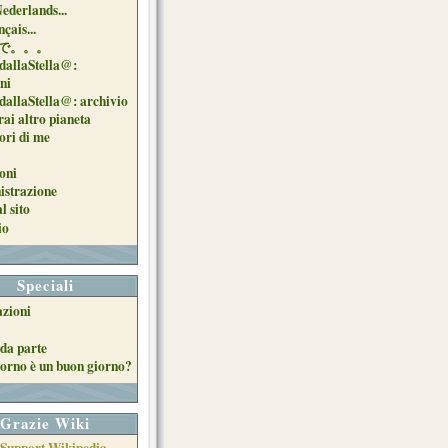
Nederlands...
çais...
で。。。
dallaStella@:
oni
dallaStella@: archivio
ai altro pianeta
uori di me
oni
strazione
l sito
io
Speciali
azioni
da parte
orno è un buon giorno?
Grazie Wiki