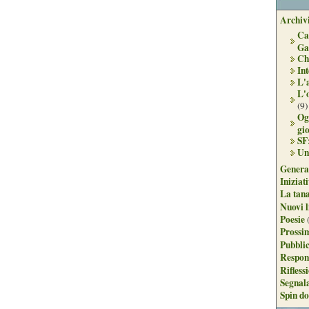
Archivi
Ca
Ga
Ch
Int
L'
L'
(9)
Og
gi
SF
Un
Genera
Iniziat
La tan
Nuovi l
Poesie
Prossim
Pubblic
Respon
Rifless
Segnal
Spin do