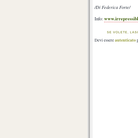
/
Di Federica Forte
/
www.irrepressibl
Info:
SE VOLETE, LAS
autenticato
Devi essere
p