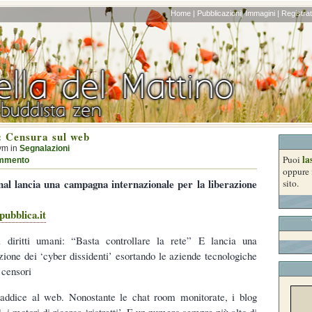
Home |
Pubblicazioni|
Immagini |
Registrati
 Censura sul web
ym in
Segnalazioni
la
Puoi
mmento
oppure 
al lancia una campagna internazionale per la liberazione
sito.
pubblica.it
i diritti umani: “Basta controllare la rete” E lancia una
ione dei ‘cyber dissidenti’ esortando le aziende tecnologiche
 censori
 addice al web. Nonostante le chat room monitorate, i blog
ti, i motori di ricerca ‘ristretti’. E un numero sempre più alto di