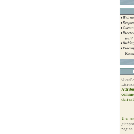
• Web ma
• Respon
• Curato
• Ricerc
testi
:
• Buddaz
• Videos
Roma
Quest'o
Licenz
Attribu
commer
derivat
Una no
giappon
pagine