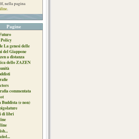
df, nella pagina
line
.
Pagine
Futuro
 Policy
de La genesi delle
ni del Giappone
zen a distanza
tica dello ZAZEN
unità
uddisti
afie
ctors
grafia commentata
ot
 Buddista (e non)
pigolature
 di libri
line
 line
sh...
ñol...