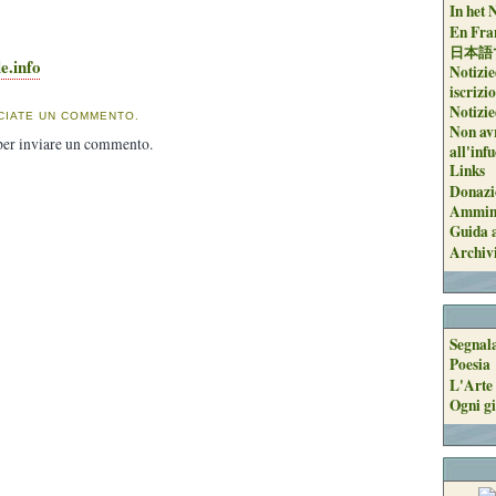
In het 
En Fran
日本語
e.info
Notizie
iscrizi
Notizie
CIATE UN COMMENTO.
Non avr
er inviare un commento.
all'inf
Links
Donazi
Ammini
Guida a
Archiv
Segnal
Poesia
L'Arte 
Ogni gi