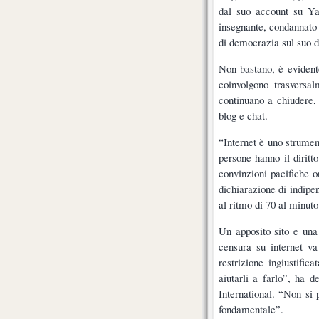
dal suo account su Ya
insegnante, condannato 
di democrazia sul suo di
Non bastano, è evidente
coinvolgono trasversal
continuano a chiudere, 
blog e chat.
“Internet è uno strument
persone hanno il diritt
convinzioni pacifiche o
dichiarazione di indipe
al ritmo di 70 al minuto
Un apposito sito e una
censura su internet va
restrizione ingiustific
aiutarli a farlo”, ha 
International. “Non si 
fondamentale”.