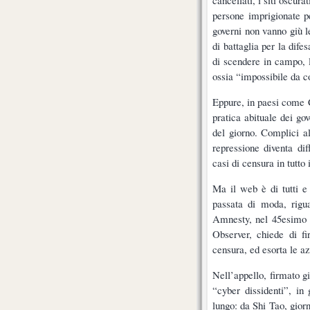
persone imprigionate p
governi non vanno giù le
di battaglia per la dife
di scendere in campo, 
ossia “impossibile da c
Eppure, in paesi come C
pratica abituale dei gov
del giorno. Complici al
repressione diventa di
casi di censura in tutt
Ma il web è di tutti e
passata di moda, rigua
Amnesty, nel 45esimo a
Observer, chiede di fi
censura, ed esorta le a
Nell’appello, firmato gi
“cyber dissidenti”, in
lungo: da Shi Tao, gior