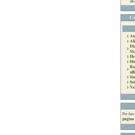
Co
An
A
Di
Mo
He
Hu
Ra
uff
Sa
So
Va
Per far
pagina 