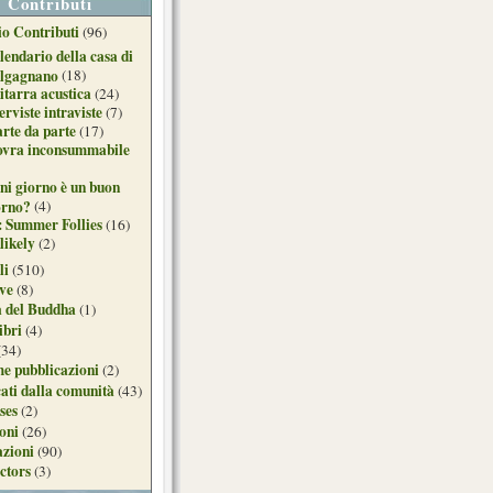
Contributi
o Contributi
(96)
lendario della casa di
lgagnano
(18)
itarra acustica
(24)
erviste intraviste
(7)
arte da parte
(17)
ovra inconsummabile
ni giorno è un buon
orno?
(4)
: Summer Follies
(16)
likely
(2)
li
(510)
ive
(8)
a del Buddha
(1)
ibri
(4)
(34)
e pubblicazioni
(2)
ati dalla comunità
(43)
ses
(2)
ioni
(26)
azioni
(90)
ctors
(3)