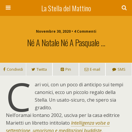
La Stella del Mattino
Novembre 30, 2020 • 4 Commenti
Né A Natale Né A Pasquale …
Condividi
Twitta
Pin
E-mail
SMS
C
ari voi, con un poco di anticipo sui tempi
canonici, ecco un piccolo regalo della
Stella. Un usato-sicuro, che spero sia
gradito.
Nell’oramai lontano 2002, usciva per la casa editrice
Marietti un libretto intitolato
Intelligenza volse a
settentrione, umorismo e meditazioni buddiste
.