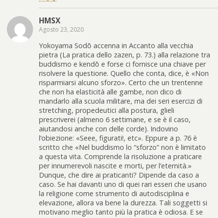
HMSX
Agosto 23, 2020
Yokoyama Sodō accenna in Accanto alla vecchia
pietra (La pratica dello zazen, p. 73.) alla relazione tra
buddismo e kendō e forse ci fornisce una chiave per
risolvere la questione. Quello che conta, dice, è «Non
risparmiarsi alcuno sforzo». Certo che un trentenne
che non ha elasticità alle gambe, non dico di
mandarlo alla scuola militare, ma dei seri esercizi di
stretching, propedeutici alla postura, glieli
prescriverei (almeno 6 settimane, e se è il caso,
aiutandosi anche con delle corde). Indovino
l’obiezione: «Seee, figurati!, etc». Eppure a p. 76 è
scritto che «Nel buddismo lo “sforzo” non è limitato
a questa vita. Comprende la risoluzione a praticare
per innumerevoli nascite e morti, per l’eternità.»
Dunque, che dire ai praticanti? Dipende da caso a
caso. Se hai davanti uno di quei rari esseri che usano
la religione come strumento di autodisciplina e
elevazione, allora va bene la durezza. Tali soggetti si
motivano meglio tanto più la pratica è odiosa. E se