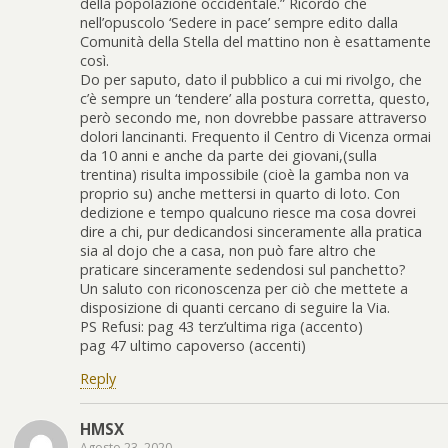
della popolazione occidentale.” Ricordo che
nell’opuscolo ‘Sedere in pace’ sempre edito dalla
Comunità della Stella del mattino non è esattamente
così.
Do per saputo, dato il pubblico a cui mi rivolgo, che
c’è sempre un ‘tendere’ alla postura corretta, questo,
però secondo me, non dovrebbe passare attraverso
dolori lancinanti. Frequento il Centro di Vicenza ormai
da 10 anni e anche da parte dei giovani,(sulla
trentina) risulta impossibile (cioè la gamba non va
proprio su) anche mettersi in quarto di loto. Con
dedizione e tempo qualcuno riesce ma cosa dovrei
dire a chi, pur dedicandosi sinceramente alla pratica
sia al dojo che a casa, non può fare altro che
praticare sinceramente sedendosi sul panchetto?
Un saluto con riconoscenza per ciò che mettete a
disposizione di quanti cercano di seguire la Via.
PS Refusi: pag 43 terz’ultima riga (accento)
pag 47 ultimo capoverso (accenti)
Reply
HMSX
Agosto 23, 2020