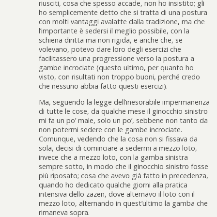
riusciti, cosa che spesso accade, non ho insistito; gli
ho semplicemente detto che si tratta di una postura
con molti vantaggi avalatte dalla tradizione, ma che
l’importante è sedersi il meglio possibile, con la
schiena diritta ma non rigida, e anche che, se
volevano, potevo dare loro degli esercizi che
facilitassero una progressione verso la postura a
gambe incrociate (questo ultimo, per quanto ho
visto, con risultati non troppo buoni, perché credo
che nessuno abbia fatto questi esercizi).
Ma, seguendo la legge dell’inesorabile impermanenza
di tutte le cose, da qualche mese il ginocchio sinistro
mi fa un po’ male, solo un po’, sebbene non tanto da
non potermi sedere con le gambe incrociate.
Comunque, vedendo che la cosa non si fissava da
sola, decisi di cominciare a sedermi a mezzo loto,
invece che a mezzo loto, con la gamba sinistra
sempre sotto, in modo che il ginocchio sinistro fosse
più riposato; cosa che avevo già fatto in precedenza,
quando ho dedicato qualche giorni alla pratica
intensiva dello zazen, dove alternavo il loto con il
mezzo loto, alternando in quest’ultimo la gamba che
rimaneva sopra.