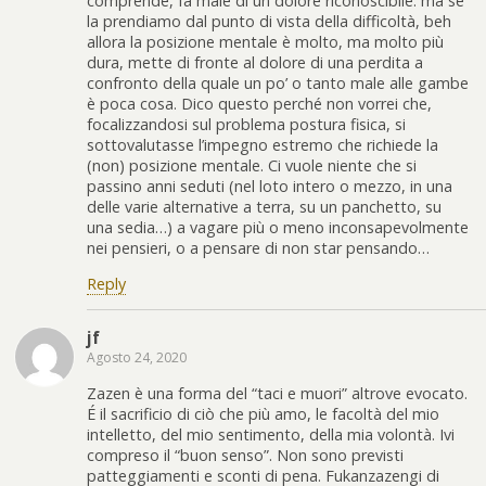
comprende, fa male di un dolore riconoscibile: ma se
la prendiamo dal punto di vista della difficoltà, beh
allora la posizione mentale è molto, ma molto più
dura, mette di fronte al dolore di una perdita a
confronto della quale un po’ o tanto male alle gambe
è poca cosa. Dico questo perché non vorrei che,
focalizzandosi sul problema postura fisica, si
sottovalutasse l’impegno estremo che richiede la
(non) posizione mentale. Ci vuole niente che si
passino anni seduti (nel loto intero o mezzo, in una
delle varie alternative a terra, su un panchetto, su
una sedia…) a vagare più o meno inconsapevolmente
nei pensieri, o a pensare di non star pensando…
Reply
jf
Agosto 24, 2020
Zazen è una forma del “taci e muori” altrove evocato.
É il sacrificio di ciò che più amo, le facoltà del mio
intelletto, del mio sentimento, della mia volontà. Ivi
compreso il “buon senso”. Non sono previsti
patteggiamenti e sconti di pena. Fukanzazengi di