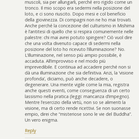
muscoli, sia per allungarli, perché ero rigido come un
tronco. Il mio scopo era sedermi nella posizione del
loto, e ci sono riuscito. Dopo mesi e col beneficio
della giovinezza. Di compagni non ne ho mai trovati.
Anche perché la concezione del culturismo in Mishima
è l’antitesi di quello che si respira comunemente nelle
palestre: chi mai avrei potuto spingere? Ciò vuol dire
che una volta divenuto capace di sedermi nella
posizione del loto ho ricevuto l’illuminazione? No.
L’illuminazione, nel senso più ampio possibile, è
accaduta. All’improvviso e nel modo più
imprevedibile. E continua ad accadere perché non si
dà una illuminazione che sia definitiva. Anzi, la ‘visione
profonda’, diciamo, può anche decadere, o
degenerare. Una mente vigile come la mia, registra
anche questi eventi, come conseguenza di un certo
lassismo nella pratica (leggi: mancanza d’impegno).
Mentre l’esercizio della virtù, non so se alimenti la
visione, ma di certo rende ricettivi. Se non suonasse
empio, direi che “misteriose sono le vie del Buddha”.
Un vero enigma.
Reply