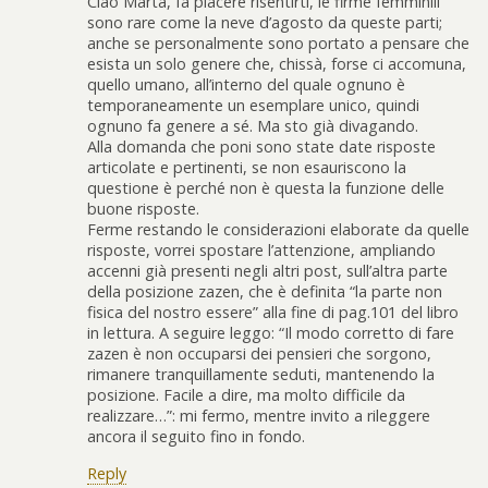
Ciao Marta, fa piacere risentirti, le firme femminili
sono rare come la neve d’agosto da queste parti;
anche se personalmente sono portato a pensare che
esista un solo genere che, chissà, forse ci accomuna,
quello umano, all’interno del quale ognuno è
temporaneamente un esemplare unico, quindi
ognuno fa genere a sé. Ma sto già divagando.
Alla domanda che poni sono state date risposte
articolate e pertinenti, se non esauriscono la
questione è perché non è questa la funzione delle
buone risposte.
Ferme restando le considerazioni elaborate da quelle
risposte, vorrei spostare l’attenzione, ampliando
accenni già presenti negli altri post, sull’altra parte
della posizione zazen, che è definita “la parte non
fisica del nostro essere” alla fine di pag.101 del libro
in lettura. A seguire leggo: “Il modo corretto di fare
zazen è non occuparsi dei pensieri che sorgono,
rimanere tranquillamente seduti, mantenendo la
posizione. Facile a dire, ma molto difficile da
realizzare…”: mi fermo, mentre invito a rileggere
ancora il seguito fino in fondo.
Reply