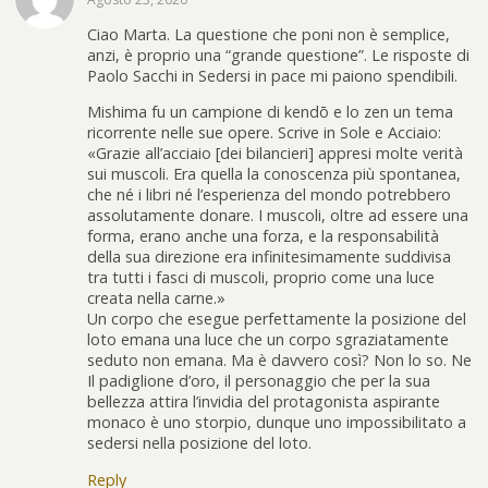
Ciao Marta. La questione che poni non è semplice,
anzi, è proprio una “grande questione”. Le risposte di
Paolo Sacchi in Sedersi in pace mi paiono spendibili.
Mishima fu un campione di kendō e lo zen un tema
ricorrente nelle sue opere. Scrive in Sole e Acciaio:
«Grazie all’acciaio [dei bilancieri] appresi molte verità
sui muscoli. Era quella la conoscenza più spontanea,
che né i libri né l’esperienza del mondo potrebbero
assolutamente donare. I muscoli, oltre ad essere una
forma, erano anche una forza, e la responsabilità
della sua direzione era infinitesimamente suddivisa
tra tutti i fasci di muscoli, proprio come una luce
creata nella carne.»
Un corpo che esegue perfettamente la posizione del
loto emana una luce che un corpo sgraziatamente
seduto non emana. Ma è davvero così? Non lo so. Ne
Il padiglione d’oro, il personaggio che per la sua
bellezza attira l’invidia del protagonista aspirante
monaco è uno storpio, dunque uno impossibilitato a
sedersi nella posizione del loto.
Reply