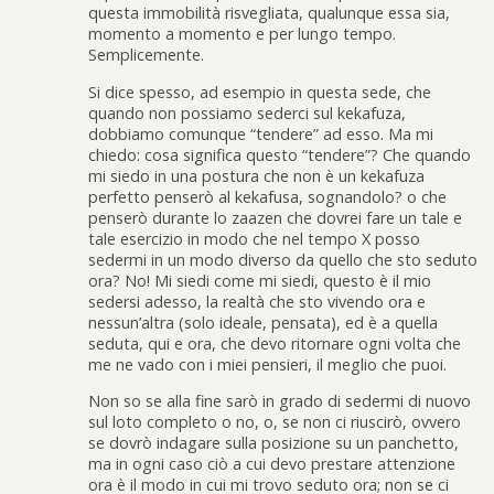
questa immobilità risvegliata, qualunque essa sia,
momento a momento e per lungo tempo.
Semplicemente.
Si dice spesso, ad esempio in questa sede, che
quando non possiamo sederci sul kekafuza,
dobbiamo comunque “tendere” ad esso. Ma mi
chiedo: cosa significa questo “tendere”? Che quando
mi siedo in una postura che non è un kekafuza
perfetto penserò al kekafusa, sognandolo? o che
penserò durante lo zaazen che dovrei fare un tale e
tale esercizio in modo che nel tempo X posso
sedermi in un modo diverso da quello che sto seduto
ora? No! Mi siedi come mi siedi, questo è il mio
sedersi adesso, la realtà che sto vivendo ora e
nessun’altra (solo ideale, pensata), ed è a quella
seduta, qui e ora, che devo ritornare ogni volta che
me ne vado con i miei pensieri, il meglio che puoi.
Non so se alla fine sarò in grado di sedermi di nuovo
sul loto completo o no, o, se non ci riuscirò, ovvero
se dovrò indagare sulla posizione su un panchetto,
ma in ogni caso ciò a cui devo prestare attenzione
ora è il modo in cui mi trovo seduto ora; non se ci