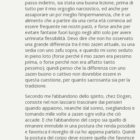
passo indietro, sia stata una buona lezione, prima di
tutto per il mio orgoglio narcisistico, ed anche per
assaporare un po’ meglio l’impermanenza, che è un
alimento che a partire da una certa età comincia ad
essere frequente nei nostri pasti, e forse anche per
evitare fantasie fuori luogo negli altri solo per avere
un’innata flessibilità. Devo dire che non ho osservato
una grande differenza tra il mio zazen attuale, su una
sedia con uno zafu sopra, e quando mi sono seduto
in pieno loto (forse perché il mio zazen era pessimo
prima, o forse perché non era affatto tanto
pessimo); quindi penso che la differenza con uno
zazen buono o cattivo non dovrebbe essere in
questa cuestione, per quanto sacrosanta sia per la
tradizione.
Secondo me l’abbandono dello spirito, chez Dogen,
consiste nel non lasciarsi trascinare dai pensieri
quando appaiono, neanche dal sonno, svegliandosi e
tornando mille volte a zazen ogni volta che ciò
accade. E che l’abbandono del corpo sia quello di
rimanere immobile in una postura che renda possibile
e favorisca il risveglio di cui ho appena parlato. Quindi
la postura del corpo deve essere quella che favorisce