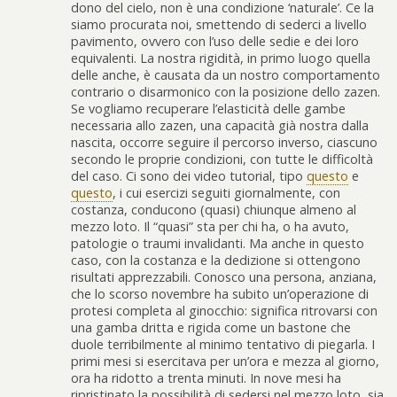
dono del cielo, non è una condizione ‘naturale’. Ce la
siamo procurata noi, smettendo di sederci a livello
pavimento, ovvero con l’uso delle sedie e dei loro
equivalenti. La nostra rigidità, in primo luogo quella
delle anche, è causata da un nostro comportamento
contrario o disarmonico con la posizione dello zazen.
Se vogliamo recuperare l’elasticità delle gambe
necessaria allo zazen, una capacità già nostra dalla
nascita, occorre seguire il percorso inverso, ciascuno
secondo le proprie condizioni, con tutte le difficoltà
del caso. Ci sono dei video tutorial, tipo
questo
e
questo
, i cui esercizi seguiti giornalmente, con
costanza, conducono (quasi) chiunque almeno al
mezzo loto. Il “quasi” sta per chi ha, o ha avuto,
patologie o traumi invalidanti. Ma anche in questo
caso, con la costanza e la dedizione si ottengono
risultati apprezzabili. Conosco una persona, anziana,
che lo scorso novembre ha subito un’operazione di
protesi completa al ginocchio: significa ritrovarsi con
una gamba dritta e rigida come un bastone che
duole terribilmente al minimo tentativo di piegarla. I
primi mesi si esercitava per un’ora e mezza al giorno,
ora ha ridotto a trenta minuti. In nove mesi ha
ripristinato la possibilità di sedersi nel mezzo loto, sia