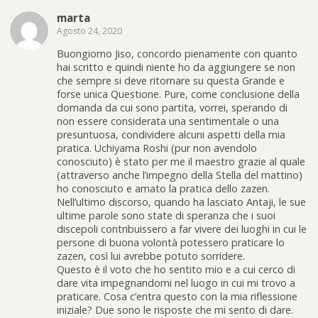
marta
Agosto 24, 2020
Buongiorno Jiso, concordo pienamente con quanto
hai scritto e quindi niente ho da aggiungere se non
che sempre si deve ritornare su questa Grande e
forse unica Questione. Pure, come conclusione della
domanda da cui sono partita, vorrei, sperando di
non essere considerata una sentimentale o una
presuntuosa, condividere alcuni aspetti della mia
pratica. Uchiyama Roshi (pur non avendolo
conosciuto) è stato per me il maestro grazie al quale
(attraverso anche l’impegno della Stella del mattino)
ho conosciuto e amato la pratica dello zazen.
Nell’ultimo discorso, quando ha lasciato Antaji, le sue
ultime parole sono state di speranza che i suoi
discepoli contribuissero a far vivere dei luoghi in cui le
persone di buona volontà potessero praticare lo
zazen, così lui avrebbe potuto sorridere.
Questo è il voto che ho sentito mio e a cui cerco di
dare vita impegnandomi nel luogo in cui mi trovo a
praticare. Cosa c’entra questo con la mia riflessione
iniziale? Due sono le risposte che mi sento di dare.