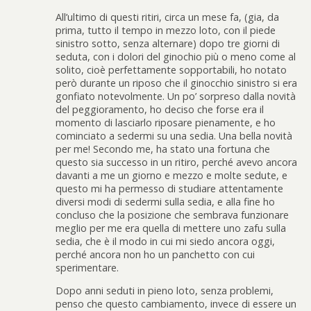
All’ultimo di questi ritiri, circa un mese fa, (gia, da
prima, tutto il tempo in mezzo loto, con il piede
sinistro sotto, senza alternare) dopo tre giorni di
seduta, con i dolori del ginochio più o meno come al
solito, cioè perfettamente sopportabili, ho notato
però durante un riposo che il ginocchio sinistro si era
gonfiato notevolmente. Un po’ sorpreso dalla novità
del peggioramento, ho deciso che forse era il
momento di lasciarlo riposare pienamente, e ho
cominciato a sedermi su una sedia. Una bella novità
per me! Secondo me, ha stato una fortuna che
questo sia successo in un ritiro, perché avevo ancora
davanti a me un giorno e mezzo e molte sedute, e
questo mi ha permesso di studiare attentamente
diversi modi di sedermi sulla sedia, e alla fine ho
concluso che la posizione che sembrava funzionare
meglio per me era quella di mettere uno zafu sulla
sedia, che è il modo in cui mi siedo ancora oggi,
perché ancora non ho un panchetto con cui
sperimentare.
Dopo anni seduti in pieno loto, senza problemi,
penso che questo cambiamento, invece di essere un