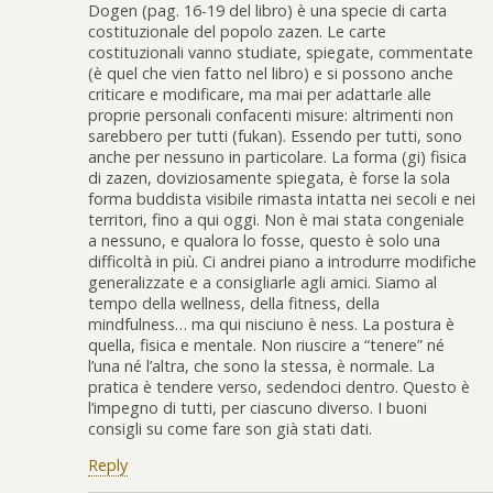
Dogen (pag. 16-19 del libro) è una specie di carta
costituzionale del popolo zazen. Le carte
costituzionali vanno studiate, spiegate, commentate
(è quel che vien fatto nel libro) e si possono anche
criticare e modificare, ma mai per adattarle alle
proprie personali confacenti misure: altrimenti non
sarebbero per tutti (fukan). Essendo per tutti, sono
anche per nessuno in particolare. La forma (gi) fisica
di zazen, doviziosamente spiegata, è forse la sola
forma buddista visibile rimasta intatta nei secoli e nei
territori, fino a qui oggi. Non è mai stata congeniale
a nessuno, e qualora lo fosse, questo è solo una
difficoltà in più. Ci andrei piano a introdurre modifiche
generalizzate e a consigliarle agli amici. Siamo al
tempo della wellness, della fitness, della
mindfulness… ma qui nisciuno è ness. La postura è
quella, fisica e mentale. Non riuscire a “tenere” né
l’una né l’altra, che sono la stessa, è normale. La
pratica è tendere verso, sedendoci dentro. Questo è
l’impegno di tutti, per ciascuno diverso. I buoni
consigli su come fare son già stati dati.
Reply