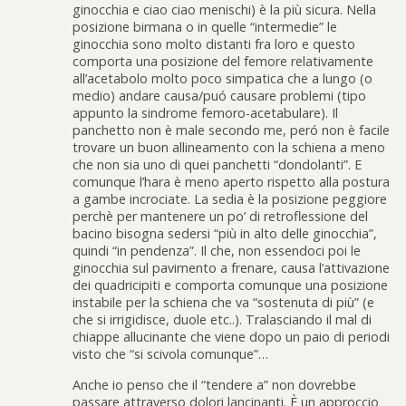
ginocchia e ciao ciao menischi) è la più sicura. Nella
posizione birmana o in quelle “intermedie” le
ginocchia sono molto distanti fra loro e questo
comporta una posizione del femore relativamente
all’acetabolo molto poco simpatica che a lungo (o
medio) andare causa/puó causare problemi (tipo
appunto la sindrome femoro-acetabulare). Il
panchetto non è male secondo me, peró non è facile
trovare un buon allineamento con la schiena a meno
che non sia uno di quei panchetti “dondolanti”. E
comunque l’hara è meno aperto rispetto alla postura
a gambe incrociate. La sedia è la posizione peggiore
perchè per mantenere un po’ di retroflessione del
bacino bisogna sedersi “più in alto delle ginocchia”,
quindi “in pendenza”. Il che, non essendoci poi le
ginocchia sul pavimento a frenare, causa l’attivazione
dei quadricipiti e comporta comunque una posizione
instabile per la schiena che va “sostenuta di più” (e
che si irrigidisce, duole etc..). Tralasciando il mal di
chiappe allucinante che viene dopo un paio di periodi
visto che “si scivola comunque”…
Anche io penso che il “tendere a” non dovrebbe
passare attraverso dolori lancinanti. È un approccio