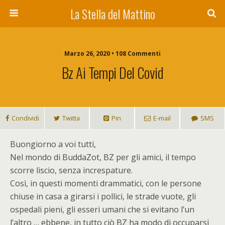
La Stella del Mattino
Marzo 26, 2020 • 108 Commenti
Bz Ai Tempi Del Covid
Condividi
Twitta
Pin
E-mail
SMS
B
uongiorno a voi tutti,
Nel mondo di BuddaZot, BZ per gli amici, il tempo
scorre liscio, senza increspature.
Così, in questi momenti drammatici, con le persone
chiuse in casa a girarsi i pollici, le strade vuote, gli
ospedali pieni, gli esseri umani che si evitano l’un
l’altro … ebbene, in tutto ciò BZ ha modo di occuparsi