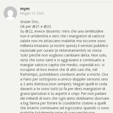
mym
Maggio 13, 2020
Grazie Doc,
Ok per @21 e @23.
Su @22, invece dissento. Vero che una similitudine
non è un’identità e vero che i mangiatori di salcicce
salate non mi attaccano malattie ma siccome sono
millanta intasano (a nostre spese) il servizio pubblico
nazionale per curare (e reiteratamente!) se stessi
‘solo’ perché non vogliono cambiare dieta. Non solo,
visto che sono tanti e si aggravano e continuano a
mangiar salcicce capita che medici, ospedali ecc. si
occupino di loro invece che di altri casi che, nel
frattempo, potrebbero condurre anche a morte. Ora
a Fano per sottoporsi a un’eco-doppler servono sino
a 2 anni d’attesa (non sempre). Magari quelli in coda
davanti a te sono tutti (si fa per dire) mangiatori di
grassi ipersaturi e tu aspetti e crepi. Per non parlare
dei miliardi di euro che ogni anno dobbiamo sborsare
a big farma per fornire le cosiddette statine a quelli
che intanto continuano ad ingozzarsi; quando ci sono
malattie totalmente prive di cure perché non