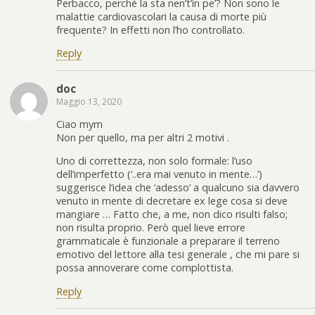
Perbacco, perché la sta nen’t’in pe’? Non sono le
malattie cardiovascolari la causa di morte più
frequente? In effetti non l’ho controllato.
Reply
doc
Maggio 13, 2020
Ciao mym
Non per quello, ma per altri 2 motivi .
Uno di correttezza, non solo formale: l’uso
dell’imperfetto (‘..era mai venuto in mente…’)
suggerisce l’idea che ‘adesso’ a qualcuno sia davvero
venuto in mente di decretare ex lege cosa si deve
mangiare … Fatto che, a me, non dico risulti falso;
non risulta proprio. Però quel lieve errore
grammaticale è funzionale a preparare il terreno
emotivo del lettore alla tesi generale , che mi pare si
possa annoverare come complottista.
Reply