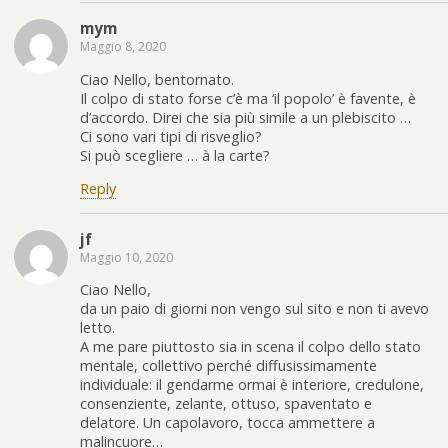
mym
Maggio 8, 2020
Ciao Nello, bentornato.
Il colpo di stato forse c’è ma ‘il popolo’ è favente, è
d’accordo. Direi che sia più simile a un plebiscito …
Ci sono vari tipi di risveglio?
Si può scegliere … à la carte?
Reply
jf
Maggio 10, 2020
Ciao Nello,
da un paio di giorni non vengo sul sito e non ti avevo
letto.
A me pare piuttosto sia in scena il colpo dello stato
mentale, collettivo perché diffusissimamente
individuale: il gendarme ormai è interiore, credulone,
consenziente, zelante, ottuso, spaventato e
delatore. Un capolavoro, tocca ammettere a
malincuore…