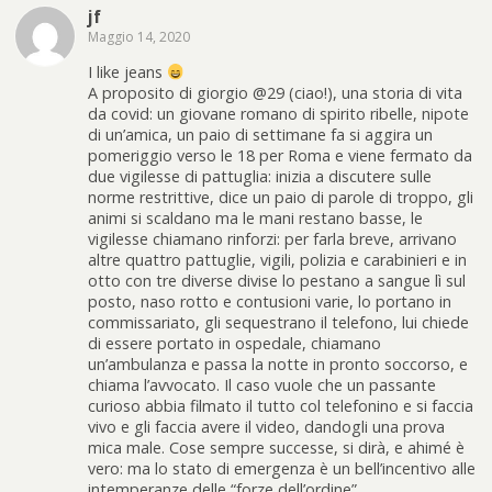
jf
Maggio 14, 2020
I like jeans
A proposito di giorgio @29 (ciao!), una storia di vita
da covid: un giovane romano di spirito ribelle, nipote
di un’amica, un paio di settimane fa si aggira un
pomeriggio verso le 18 per Roma e viene fermato da
due vigilesse di pattuglia: inizia a discutere sulle
norme restrittive, dice un paio di parole di troppo, gli
animi si scaldano ma le mani restano basse, le
vigilesse chiamano rinforzi: per farla breve, arrivano
altre quattro pattuglie, vigili, polizia e carabinieri e in
otto con tre diverse divise lo pestano a sangue lì sul
posto, naso rotto e contusioni varie, lo portano in
commissariato, gli sequestrano il telefono, lui chiede
di essere portato in ospedale, chiamano
un’ambulanza e passa la notte in pronto soccorso, e
chiama l’avvocato. Il caso vuole che un passante
curioso abbia filmato il tutto col telefonino e si faccia
vivo e gli faccia avere il video, dandogli una prova
mica male. Cose sempre successe, si dirà, e ahimé è
vero: ma lo stato di emergenza è un bell’incentivo alle
intemperanze delle “forze dell’ordine”.