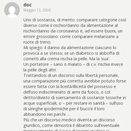
doc
Maggio 13, 2020
Uno di sostanza, di merito: comparare categorie così
diverse come il rischio/danno da alimentazione al
rischio/danno da coronavirus è, ad essere buoni, un
errore grossolano: come comparare melanzane a
ruote di treno.
Mi spiego: il danno da alimentazione ciascuno lo
provoca a se stesso; se un diabetico si abboffa di
cornetti alla crema rischia la pelle. Ma la ‘sua’.
Un portatore – sano o malato – di c.v. rischia invece
la pelle degli altri.
Trattandosi di un discorso sulla libertà personale,
una comparazione più corretta avrebbe potuto forse
essere fatta con la liceità/illiceità del possesso e
dell’uso indiscriminato di armi da fuoco, o col
diritto/divieto di sversamento di sostanze tossiche in
acque superficiali, o – per restare in sanità – sull’uso
di siringhe ipodermiche per il ‘buco’e il loro
abbandono nei parchi …
Più che un discorso medico diventa un discorso
giuridico, come dimostra il dibattito sull’eventuale
riconoscimento di ‘causa di lavoro’ qualora si