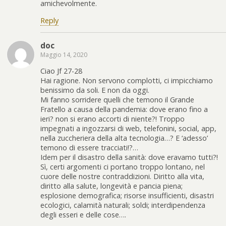
amichevolmente.
Reply
doc
Maggio 14, 2020
Ciao Jf 27-28
Hai ragione. Non servono complotti, ci impicchiamo
benissimo da soli. E non da oggi.
Mi fanno sorridere quelli che temono il Grande
Fratello a causa della pandemia: dove erano fino a
ieri? non si erano accorti di niente?! Troppo
impegnati a ingozzarsi di web, telefonini, social, app,
nella zuccheriera della alta tecnologia…? E ‘adesso’
temono di essere tracciati!?…
Idem per il disastro della sanità: dove eravamo tutti?!
Sì, certi argomenti ci portano troppo lontano, nel
cuore delle nostre contraddizioni. Diritto alla vita,
diritto alla salute, longevità e pancia piena;
esplosione demografica; risorse insufficienti, disastri
ecologici, calamità naturali; soldi; interdipendenza
degli esseri e delle cose….