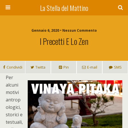
La Stella del Mattino
Gennaio 6, 2020 • Nessun Commento
I Precetti E Lo Zen
Condividi
Twitta
Pin
E-mail
SMS
P
er
alcuni
motivi
antrop
ologici,
storici e
testuali,