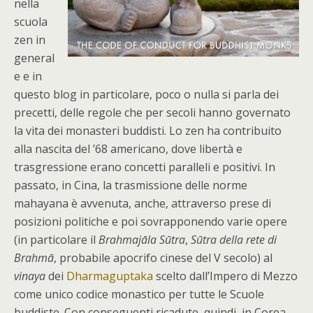
nella
scuola
zen in
general
e e in
questo blog in particolare, poco o nulla si parla dei
precetti, delle regole che per secoli hanno governato
la vita dei monasteri buddisti. Lo zen ha contribuito
alla nascita del ’68 americano, dove libertà e
trasgressione erano concetti paralleli e positivi. In
passato, in Cina, la trasmissione delle norme
mahayana è avvenuta, anche, attraverso prese di
posizioni politiche e poi sovrapponendo varie opere
(in particolare il
Brahmajāla Sūtra
,
Sūtra della rete di
Brahmā
, probabile apocrifo cinese del V secolo) al
vinaya
dei
Dharmaguptaka
scelto dall’Impero di Mezzo
come unico codice monastico per tutte le Scuole
buddiste. Con conseguenti ricadute, quindi, in Corea,