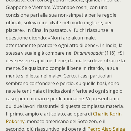
Giappone e Vietnam. Watanabe roshi, con una
concisione pari alla sua non-simpatia per le regole
ufficiali, soleva dire: «Fate nel modo migliore, per
piacere». In Cina, in passato, vi fu chi riassunse la
questione dicendo: «Non fare alcun male,
attentamente praticare ogni atto di bene». In India, la
stessa visuale già compare nel
Dhammapada
(116): «Si
deve essere rapidi nel bene, dal male si deve ritrarre la
mente. Se qualcuno compie il bene in ritardo, la sua
mente si diletta nel male». Certo, i casi particolari
sembrano confondere e perciò, su quelle basi, sono
nate le centinaia di indicazioni riferite ad ogni singolo
caso, per i monaci e per le monache. Vi presentiamo
qui due lavori riassuntivi di questa complessa materia.
Il primo, ampio e articolato, ad opera di
Charlie Korin
Pokorny
, monaco americano del Soto zen, e il
secondo, più riassuntivo, ad opera di
Pedro Aigo Seiga