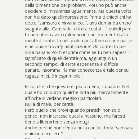
della dimensione dei problemi. Poi uno può anche
decidere di misurarcisi ugualmente. Ma questa volta
non hai dato quell’impressione. Prima ti chiedi chi ha
detto “samsara e nirvana ecc.”, una domanda un po’
svagata alla “Carneade, chi era costui …” quindi pare
tu non abbia avuto (almeno in quel momento) alla
mente il contesto nel quale quell’affermazione nasce
e nel quale trova ‘giustificazione’. Un contesto per
nulla banale. Poi ti esprimi come se tu ben sapessi il
significato di quell’identità ma, aggiungi in un
secondo tempo, di certe esperienze è difficile
parlare. Insomma: “la mia conoscenza è tale per cui,
ragazzi miei, è inesprimibile”.
Ecco, direi che questo è, più o meno, il quadro. Nel
quale ho colorato qualche tinta più marcatamente
affinché si vedano meglio i particolari.
Nulla di male, per carità.
Però quello che provi quando pratichi non solo,
penso, non interessa quasi a nessuno, ma faresti
bene a liberartene senza indugi.
Anche perché non c’entra nulla con la storia “samsara
e nirvana ecc. ecc.”