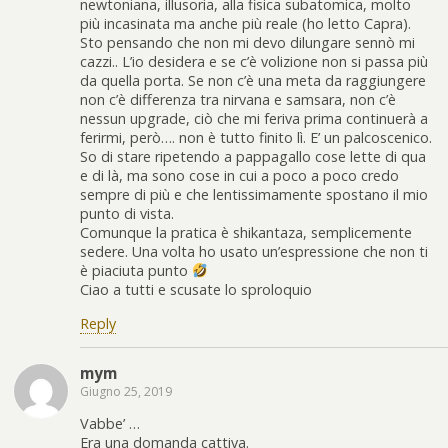
newtoniana, illusoria, alla fisica subatomica, molto
più incasinata ma anche più reale (ho letto Capra).
Sto pensando che non mi devo dilungare sennò mi
cazzi.. L’io desidera e se c’è volizione non si passa più
da quella porta. Se non c’è una meta da raggiungere
non c’è differenza tra nirvana e samsara, non c’è
nessun upgrade, ciò che mi feriva prima continuerà a
ferirmi, però…. non è tutto finito lì. E’ un palcoscenico.
So di stare ripetendo a pappagallo cose lette di qua
e di là, ma sono cose in cui a poco a poco credo
sempre di più e che lentissimamente spostano il mio
punto di vista.
Comunque la pratica è shikantaza, semplicemente
sedere. Una volta ho usato un’espressione che non ti
è piaciuta punto
Ciao a tutti e scusate lo sproloquio
Reply
mym
Giugno 25, 2019
Vabbe’ …
Era una domanda cattiva.