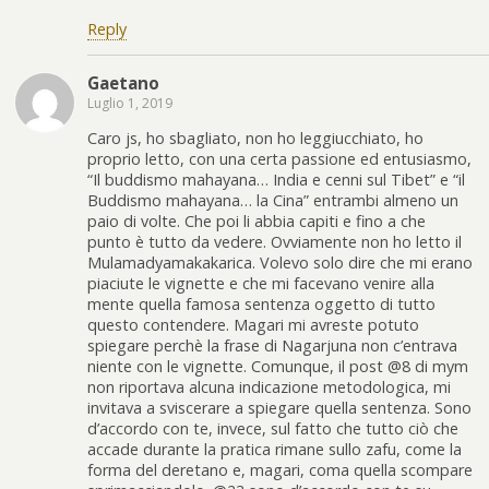
Reply
Gaetano
Luglio 1, 2019
Caro js, ho sbagliato, non ho leggiucchiato, ho
proprio letto, con una certa passione ed entusiasmo,
“Il buddismo mahayana… India e cenni sul Tibet” e “il
Buddismo mahayana… la Cina” entrambi almeno un
paio di volte. Che poi li abbia capiti e fino a che
punto è tutto da vedere. Ovviamente non ho letto il
Mulamadyamakakarica. Volevo solo dire che mi erano
piaciute le vignette e che mi facevano venire alla
mente quella famosa sentenza oggetto di tutto
questo contendere. Magari mi avreste potuto
spiegare perchè la frase di Nagarjuna non c’entrava
niente con le vignette. Comunque, il post @8 di mym
non riportava alcuna indicazione metodologica, mi
invitava a sviscerare a spiegare quella sentenza. Sono
d’accordo con te, invece, sul fatto che tutto ciò che
accade durante la pratica rimane sullo zafu, come la
forma del deretano e, magari, coma quella scompare