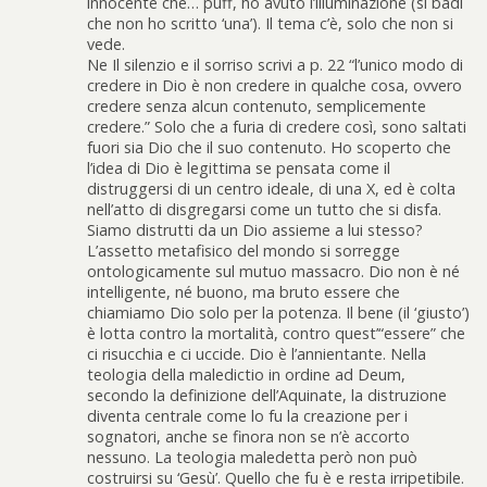
innocente che… puff, ho avuto l’illuminazione (si badi
che non ho scritto ‘una’). Il tema c’è, solo che non si
vede.
Ne Il silenzio e il sorriso scrivi a p. 22 “l’unico modo di
credere in Dio è non credere in qualche cosa, ovvero
credere senza alcun contenuto, semplicemente
credere.” Solo che a furia di credere così, sono saltati
fuori sia Dio che il suo contenuto. Ho scoperto che
l’idea di Dio è legittima se pensata come il
distruggersi di un centro ideale, di una X, ed è colta
nell’atto di disgregarsi come un tutto che si disfa.
Siamo distrutti da un Dio assieme a lui stesso?
L’assetto metafisico del mondo si sorregge
ontologicamente sul mutuo massacro. Dio non è né
intelligente, né buono, ma bruto essere che
chiamiamo Dio solo per la potenza. Il bene (il ‘giusto’)
è lotta contro la mortalità, contro quest’“essere” che
ci risucchia e ci uccide. Dio è l’annientante. Nella
teologia della maledictio in ordine ad Deum,
secondo la definizione dell’Aquinate, la distruzione
diventa centrale come lo fu la creazione per i
sognatori, anche se finora non se n’è accorto
nessuno. La teologia maledetta però non può
costruirsi su ‘Gesù’. Quello che fu è e resta irripetibile.