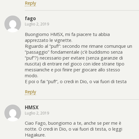
Reply
fago
Luglio 2, 2019
Buongiorno HMSX, mi fa piacere tu abbia
apprezzato le vignette.
Riguardo al “puf!”: secondo me rimane comunque un
“passaggio” fondamentale (c’è buddismo senza
“puf”?) necessario per evitare (senza garanzie di
riuscita) di entrare nel gioco con idee strane tipo
messianiche e poi finire per giocare allo stesso
modo.
E poi o fai “puf!”, o credi in Dio, o vai fuori di testa
Reply
HMSX
Luglio 2, 2019
Ciao Fago, buongiorno a te, anche se per me è
notte. O credi in Dio, o vai fuori di testa, o leggi
Hagakure.