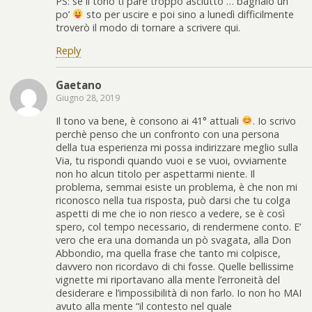
PS: se il tono ti pare troppo asciutto … bagnalo un
po’
sto per uscire e poi sino a lunedì difficilmente
troverò il modo di tornare a scrivere qui.
Reply
Gaetano
Giugno 28, 2019
Il tono va bene, è consono ai 41° attuali
. Io scrivo
perchè penso che un confronto con una persona
della tua esperienza mi possa indirizzare meglio sulla
Via, tu rispondi quando vuoi e se vuoi, ovviamente
non ho alcun titolo per aspettarmi niente. Il
problema, semmai esiste un problema, è che non mi
riconosco nella tua risposta, può darsi che tu colga
aspetti di me che io non riesco a vedere, se è così
spero, col tempo necessario, di rendermene conto. E’
vero che era una domanda un pò svagata, alla Don
Abbondio, ma quella frase che tanto mi colpisce,
davvero non ricordavo di chi fosse. Quelle bellissime
vignette mi riportavano alla mente l’erroneità del
desiderare e l’impossibilità di non farlo. Io non ho MAI
avuto alla mente “il contesto nel quale