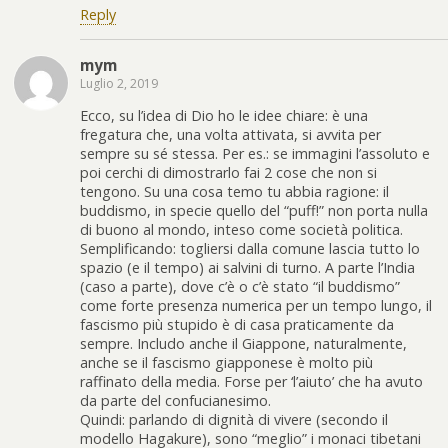
Reply
mym
Luglio 2, 2019
Ecco, su l’idea di Dio ho le idee chiare: è una
fregatura che, una volta attivata, si avvita per
sempre su sé stessa. Per es.: se immagini l’assoluto e
poi cerchi di dimostrarlo fai 2 cose che non si
tengono. Su una cosa temo tu abbia ragione: il
buddismo, in specie quello del “puff!” non porta nulla
di buono al mondo, inteso come società politica.
Semplificando: togliersi dalla comune lascia tutto lo
spazio (e il tempo) ai salvini di turno. A parte l’India
(caso a parte), dove c’è o c’è stato “il buddismo”
come forte presenza numerica per un tempo lungo, il
fascismo più stupido è di casa praticamente da
sempre. Includo anche il Giappone, naturalmente,
anche se il fascismo giapponese è molto più
raffinato della media. Forse per ‘l’aiuto’ che ha avuto
da parte del confucianesimo.
Quindi: parlando di dignità di vivere (secondo il
modello Hagakure), sono “meglio” i monaci tibetani