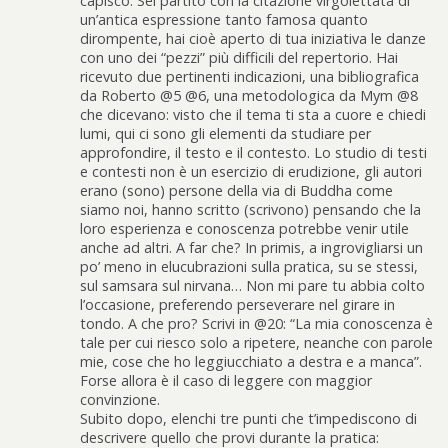
capisco. Sei partito con la citazione virgolettata di
un’antica espressione tanto famosa quanto
dirompente, hai cioè aperto di tua iniziativa le danze
con uno dei “pezzi” più difficili del repertorio. Hai
ricevuto due pertinenti indicazioni, una bibliografica
da Roberto @5 @6, una metodologica da Mym @8
che dicevano: visto che il tema ti sta a cuore e chiedi
lumi, qui ci sono gli elementi da studiare per
approfondire, il testo e il contesto. Lo studio di testi
e contesti non è un esercizio di erudizione, gli autori
erano (sono) persone della via di Buddha come
siamo noi, hanno scritto (scrivono) pensando che la
loro esperienza e conoscenza potrebbe venir utile
anche ad altri. A far che? In primis, a ingrovigliarsi un
po’ meno in elucubrazioni sulla pratica, su se stessi,
sul samsara sul nirvana… Non mi pare tu abbia colto
l’occasione, preferendo perseverare nel girare in
tondo. A che pro? Scrivi in @20: “La mia conoscenza è
tale per cui riesco solo a ripetere, neanche con parole
mie, cose che ho leggiucchiato a destra e a manca”.
Forse allora è il caso di leggere con maggior
convinzione.
Subito dopo, elenchi tre punti che t’impediscono di
descrivere quello che provi durante la pratica: