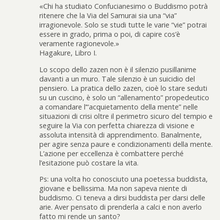
«Chi ha studiato Confucianesimo o Buddismo potrà
ritenere che la Via del Samurai sia una “via”
irragionevole. Solo se studi tutte le varie “vie” potrai
essere in grado, prima o poi, di capire cos’è
veramente ragionevole.»
Hagakure, Libro I.
Lo scopo dello zazen non è il silenzio pusillanime
davanti a un muro. Tale silenzio è un suicidio del
pensiero. La pratica dello zazen, cioè lo stare seduti
su un cuscino, è solo un “allenamento” propedeutico
a comandare l’“acquietamento della mente” nelle
situazioni di crisi oltre il perimetro sicuro del tempio e
seguire la Via con perfetta chiarezza di visione e
assoluta intensità di apprendimento. Banalmente,
per agire senza paure e condizionamenti della mente.
L’azione per eccellenza è combattere perché
l’esitazione può costare la vita.
Ps: una volta ho conosciuto una poetessa buddista,
giovane e bellissima. Ma non sapeva niente di
buddismo. Ci teneva a dirsi buddista per darsi delle
arie. Aver pensato di prenderla a calci e non averlo
fatto mi rende un santo?