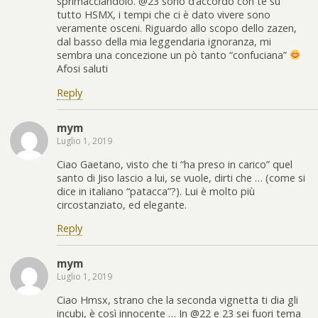
sprimacciandolo. @23 sono d’accordo con te su
tutto HSMX, i tempi che ci è dato vivere sono
veramente osceni. Riguardo allo scopo dello zazen,
dal basso della mia leggendaria ignoranza, mi
sembra una concezione un pò tanto “confuciana”
Afosi saluti
Reply
mym
Luglio 1, 2019
Ciao Gaetano, visto che ti “ha preso in carico” quel
santo di Jiso lascio a lui, se vuole, dirti che … (come si
dice in italiano “patacca”?). Lui è molto più
circostanziato, ed elegante.
Reply
mym
Luglio 1, 2019
Ciao Hmsx, strano che la seconda vignetta ti dia gli
incubi, è così innocente … In @22 e 23 sei fuori tema