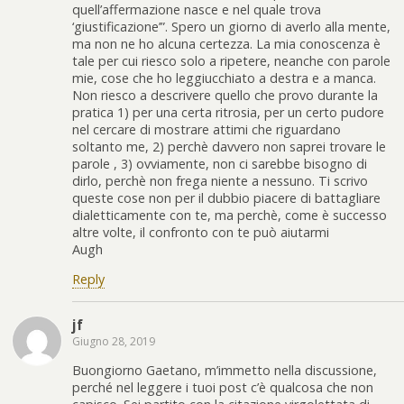
quell’affermazione nasce e nel quale trova
‘giustificazione’”. Spero un giorno di averlo alla mente,
ma non ne ho alcuna certezza. La mia conoscenza è
tale per cui riesco solo a ripetere, neanche con parole
mie, cose che ho leggiucchiato a destra e a manca.
Non riesco a descrivere quello che provo durante la
pratica 1) per una certa ritrosia, per un certo pudore
nel cercare di mostrare attimi che riguardano
soltanto me, 2) perchè davvero non saprei trovare le
parole , 3) ovviamente, non ci sarebbe bisogno di
dirlo, perchè non frega niente a nessuno. Ti scrivo
queste cose non per il dubbio piacere di battagliare
dialetticamente con te, ma perchè, come è successo
altre volte, il confronto con te può aiutarmi
Augh
Reply
jf
Giugno 28, 2019
Buongiorno Gaetano, m’immetto nella discussione,
perché nel leggere i tuoi post c’è qualcosa che non