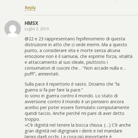
Reply
HMSX
Luglio 2, 2019
@22 e 23 rappresentano l’epifenomeno di questa
distruzione in atto che ci vede inermi. Ma a questo
punto, a considerare vita e morte senza alcuna
emozione non è il samurai, che esprime forza, vitalità
e attaccamento al suo ideale, piuttosto i
consumatori di cuscini che… “Non accade nulla e…
puff!”, annientati.
Sulla pace il repertorio è vasto. Diciamo che “la
guerra si fa per fare la pace.”
Io sono in guerra contro il mondo. Lo stato di
avversione contro il mondo è un pensiero ancora
acerbo per poter essere formulato compiutamente
quindi taccio. Anche perché mi pare di aver detto
troppo.
«C’è dignità nel tenere la bocca chiusa. (…) C’è anche
gran dignità nel digrignare i denti e nel mandare
lampi dagli occhi. La cosa più importante è