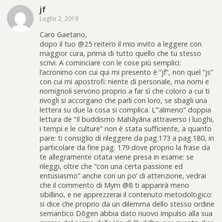
jf
Luglio 2, 2019
Caro Gaetano,
dopo il tuo @25 reitero il mio invito a leggere con
maggior cura, prima di tutto quello che tu stesso
scrivi. A cominciare con le cose più semplici:
l’acronimo con cui qui mi presento è “jf”, non quel “js”
con cui mi apostrofi: niente di personale, ma nomi e
nomignoli servono proprio a far sì che coloro a cui ti
rivogli si accorgano che parli con loro, se sbagli una
lettera su due la cosa si complica. L’“almeno” doppia
lettura de “Il buddismo Mahāyāna attraverso i luoghi,
i tempi e le culture” non è stata sufficiente, a quanto
pare: ti consiglio di rileggere da pag.173 a pag.180, in
particolare da fine pag. 179 dove proprio la frase da
te allegramente citata viene presa in esame: se
rileggi, oltre che “con una certa passione ed
entusiasmo” anche con un po’ di attenzione, vedrai
che il commento di Mym @8 ti apparirà meno
sibillino, e ne apprezzerai il contenuto metodologico:
si dice che proprio da un dilemma dello stesso ordine
semantico Dōgen abbia dato nuovo impulso alla sua