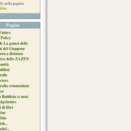
df, nella pagina
line
.
Pagine
Futuro
 Policy
de La genesi delle
ni del Giappone
zen a distanza
tica dello ZAZEN
unità
uddisti
afie
ctors
grafia commentata
ot
 Buddista (e non)
pigolature
 di libri
line
 line
sh...
ñol...