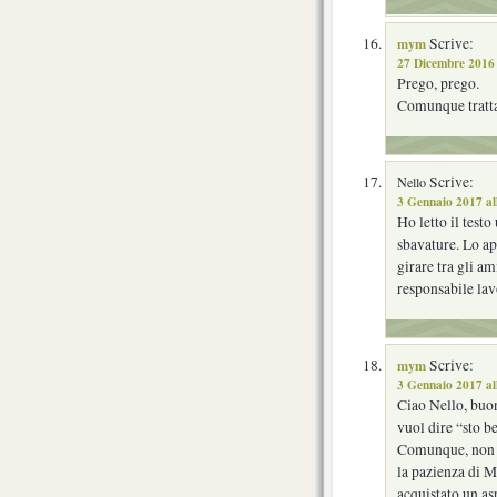
mym
Scrive:
27 Dicembre 2016 
Prego, prego.
Comunque tratt
Scrive:
Nello
3 Gennaio 2017 al
Ho letto il testo
sbavature. Lo ap
girare tra gli a
responsabile lav
mym
Scrive:
3 Gennaio 2017 al
Ciao Nello, buon
vuol dire “sto b
Comunque, non ho
la pazienza di M
acquistato un as