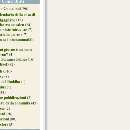
Contributi
o Contributi
(96)
lendario della casa di
lgagnano
(18)
itarra acustica
(24)
erviste intraviste
(7)
arte da parte
(17)
ovra inconsummabile
ni giorno è un buon
orno?
(4)
: Summer Follies
(16)
likely
(2)
li
(510)
ive
(8)
a del Buddha
(1)
ibri
(4)
(34)
e pubblicazioni
(2)
ati dalla comunità
(43)
ses
(2)
ioni
(26)
azioni
(90)
ctors
(3)