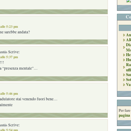
Co
alle 5:23 pm
ome sarebbe andata?
An
A
Di
Mo
Scrive:
ntiis
He
alle 5:37 pm
Hu
!!!
Ra
la “presenza mentale”…
uff
Sa
So
Va
alle 5:46 pm
adulatore stai venendo fuori bene…
ralmente
Per far
pagina 
Scrive:
ntiis
alle 5:54 pm