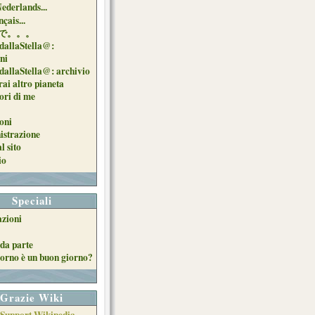
Nederlands...
çais...
で。。。
dallaStella@:
oni
dallaStella@: archivio
ai altro pianeta
uori di me
oni
strazione
l sito
io
Speciali
azioni
da parte
orno è un buon giorno?
Grazie Wiki