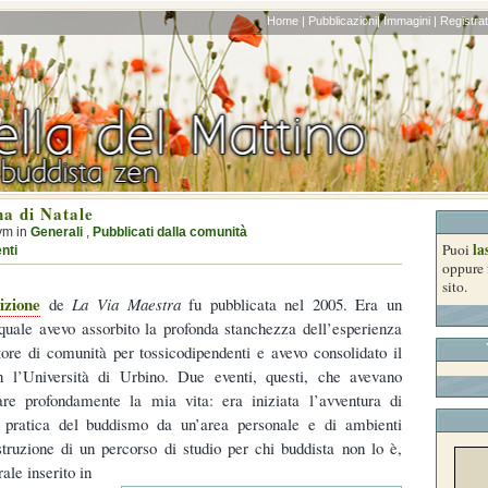
Home |
Pubblicazioni|
Immagini |
Registrati
na di Natale
ym in
Generali
,
Pubblicati dalla comunità
la
Puoi
nti
oppure 
sito.
izione
de
La Via Maestra
fu pubblicata nel 2005. Era un
quale avevo assorbito la profonda stanchezza dell’esperienza
ore di comunità per tossicodipendenti e avevo consolidato il
n l’Università di Urbino. Due eventi, questi, che avevano
are profondamente la mia vita: era iniziata l’avventura di
a pratica del buddismo da un’area personale e di ambienti
struzione di un percorso di studio per chi buddista non lo è,
ale inserito in