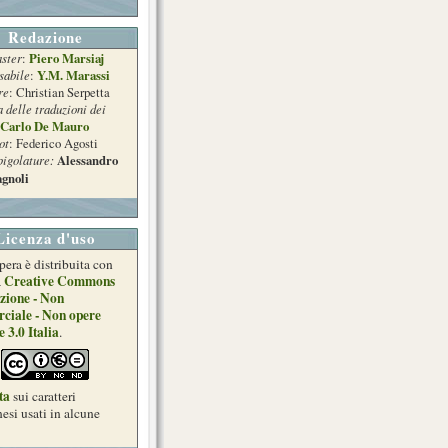
Redazione
ster
Piero Marsiaj
:
sabile
Y.M. Marassi
:
re
: Christian Serpetta
a delle traduzioni dei
Carlo De Mauro
ot
: Federico Agosti
pigolature:
Alessandro
gnoli
Licenza d'uso
pera è distribuita con
Creative Commons
a
zione - Non
ciale - Non opere
e 3.0 Italia
.
ta
sui caratteri
esi usati in alcune