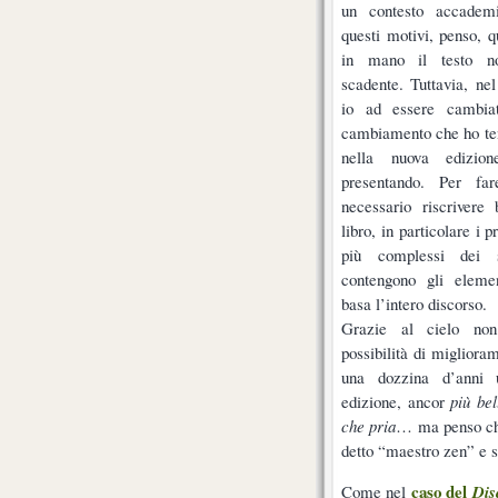
un contesto accadem
questi motivi, penso, 
in mano il testo no
scadente. Tuttavia, ne
io ad essere cambia
cambiamento che ho ten
nella nuova edizio
presentando. Per fa
necessario riscrivere
libro, in particolare i p
più complessi dei s
contengono gli elemen
basa l’intero discorso.
Grazie al cielo non
possibilità di miglioram
una dozzina d’anni 
edizione, ancor
più be
che pria
… ma penso che
detto “maestro zen” e su
caso del
Come nel
Dis