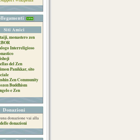
llegamenti
Siti Amici
taiji, monastero zen
RBOR
alogo Interreligioso
nastico
ishoji
ellas del Zen
imon Panikkar, sito
iciale
nshin Zen Community
tozen Buddhism
ngelo e Zen
Donazioni
e una donazione vai alla
delle donazioni