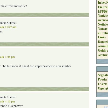
In het 
r me è irrinunciabile!
En Fran
日本語
Notizie
iscrizi
Scrive:
ntiis
Notizie
alle 11:47 am
Non avr
e,
all'inf
Links
Donazi
Ammini
Guida a
Archiv
alle 4:06 pm
e che tu faccia sì che il tuo apprezzamento non sembri
Segnal
Poesia
L'Arte 
Ogni gi
Scrive:
ntiis
alle 4:10 pm
ttendo alla prova?