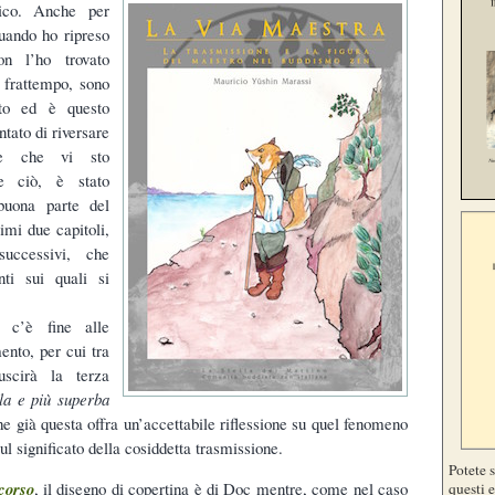
ico. Anche per
quando ho ripreso
n l’ho trovato
l frattempo, sono
to ed è questo
tato di riversare
ne che vi sto
re ciò, è stato
 buona parte del
rimi due capitoli,
uccessivi, che
ti sui quali si
 c’è fine alle
ento, per cui tra
uscirà la terza
lla e più superba
 già questa offra un’accettabile riflessione su quel fenomeno
l significato della cosiddetta trasmissione.
Potete 
corso
, il disegno di copertina è di Doc mentre, come nel caso
questi e