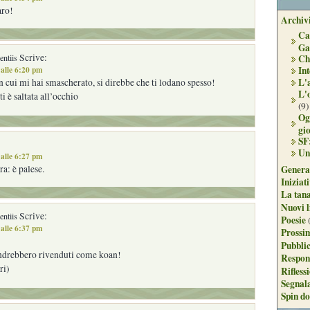
aro!
Archivi
Ca
Ga
Scrive:
ntiis
Ch
alle 6:20 pm
Int
L'
on cui mi hai smascherato, si direbbe che ti lodano spesso!
L'
ti è saltata all’occhio
(9)
Og
gi
SF
Un
alle 6:27 pm
Genera
ra: è palese.
Iniziat
La tan
Nuovi l
Scrive:
ntiis
Poesie
alle 6:37 pm
Prossim
Pubblic
andrebbero rivenduti come koan!
Respon
ri)
Rifless
Segnal
Spin do