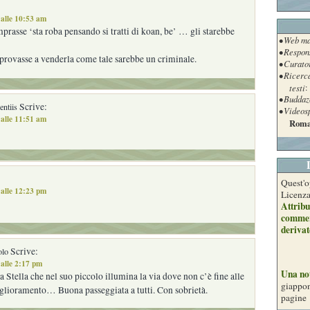
alle 10:53 am
rasse ‘sta roba pensando si tratti di koan, be’ … gli starebbe
• Web ma
• Respon
provasse a venderla come tale sarebbe un criminale.
• Curato
• Ricerc
testi
:
• Buddaz
Scrive:
ntiis
• Videos
alle 11:51 am
Roma
Quest'o
alle 12:23 pm
Licenz
Attribu
commer
derivat
Scrive:
olo
alle 2:17 pm
Una no
a Stella che nel suo piccolo illumina la via dove non c’è fine alle
giappon
iglioramento… Buona passeggiata a tutti. Con sobrietà.
pagine