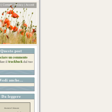
 |
Contatti |
Privacy |
Accedi
Questo post
sciare un commento
trackback
fare il
dal tuo
Vedi anche...
Da leggere