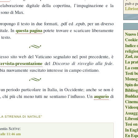
pub e p
’elaborazione digitale della copertina, l’impaginazione e la
Librion
b sono di Max.
ropongo il testo in due formati, .pdf ed .epub, per un diverso
questa pagina
itale. In
potete trovare e scaricare liberamente
Nuovo 
 testo.
Cookie
Indice 
religio
stesso sito web del Vaticano segnalato nel post precedente, è
Zad, za
La pra
tervista-presentazione
del
Discorso di risveglio alla fede
.
La com
ia nuovamente suscitato interesse in campo cristiano.
Testi b
Monogr
Spin do
 un periodo particolare in Italia, in Occidente; anche se non è
Biblio
augurio
Buddaz
, chi più chi meno tutti ne sentiamo l’influsso. Un
di
Cinema
Videos
Assaggi
LA STRENNA DI NATALE”
Libron
Tesi on
Scrive:
ntiis
In Engli
alle 11:46 am
En Espa