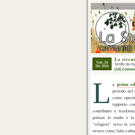
La stren
Sab, 24
Scritto da m
Dic 2016
[18] Comme
L
prima ed
a
periodo nel 
come operat
rapporto co
contribuito a trasform
portare lo studio e l
“religiosi” verso la co
ovvero come fatto cultur