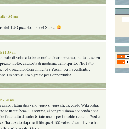
alle 4:05 pm
asi del TUO piccolo, non del Suo…
le 12:59 am
 un paio di volte e lo trovo molto chiaro, preciso, puntuale senza
prezzo molto, una sorta di medicina dello spirito, l’ho fatto
mici ed è piaciuto. Complimenti a Yushin per l’eccellente e
oro. Un caro saluto e grazie per l’opportunità
le 7:28 am
valeo si vales
 anno. I latini dicevano
che, secondo Wikipedia,
ene se tu stai bene”. Insomma, ci congratuliamo a vicenda e via.
 fatto tutto da solo: è stato anche per l’occhio acuto di Fred e
ax (ha dovuto riaprire il file quasi 100 volte…) se il lavoro ha
petto così levigato. Grazie.