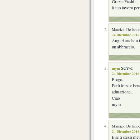
Grazie Yushin,
il tuo lavoro pe
Maurizio De Innoce
24 Dicembre 2016 
Auguri anche a t
un abbraccio.
mym
Scrive:
24 Dicembre 2016 
Prego.
Però forse è ben
adulazione…
Ciao
mym
Maurizio De Innoce
24 Dicembre 2016 
E se ti stessi me