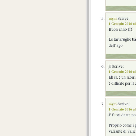
mym
Scrive:
1 Gennaio 2016 al
Buon anno Jf!
Le tartarughe ba
dell’ago
Scrive:
jf
1 Gennaio 2016 al
Eh sì, è un labi
è difficile per 
mym
Scrive:
1 Gennaio 2016 al
È fuori da un p
Proprio come i pr
variante di valic