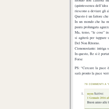
(quintessenza dell’idea 
riescono a deviare gli al
Questo è un fattore che
In un mondo che ha mo
paura prolungata aguzza
Ma, temo, “le cose” in 
si agiterà per tappare 
Del Non Ritorno.
Ciononostante: intriga
In questo, Bz si è port
Forse
PS: “Cercare la pace è
sarà pronto la pace ver
79 COMMENTI A 
mym
Scrive:
1 Gennaio 2016 al
Buon anno alle t