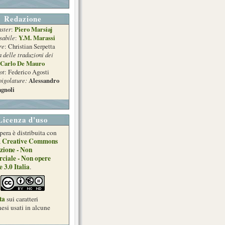
Redazione
ster
Piero Marsiaj
:
sabile
Y.M. Marassi
:
re
: Christian Serpetta
a delle traduzioni dei
Carlo De Mauro
ot
: Federico Agosti
pigolature:
Alessandro
gnoli
Licenza d'uso
pera è distribuita con
Creative Commons
a
zione - Non
ciale - Non opere
e 3.0 Italia
.
ta
sui caratteri
esi usati in alcune