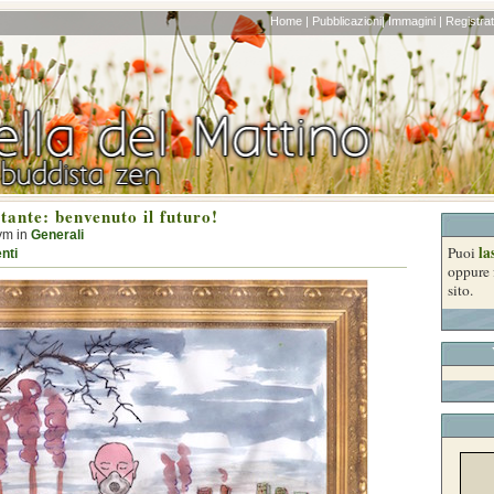
Home |
Pubblicazioni|
Immagini |
Registrati
tante: benvenuto il futuro!
ym in
Generali
la
Puoi
nti
oppure 
sito.