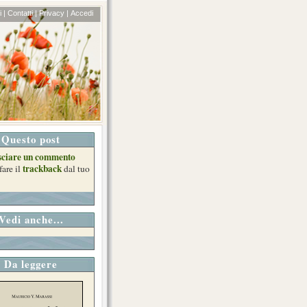
 |
Contatti |
Privacy |
Accedi
Questo post
sciare un commento
trackback
fare il
dal tuo
Vedi anche...
Da leggere