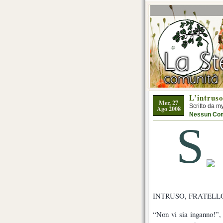
L’intruso
Mer, 27
Scritto da m
Ago 2008
Nessun Co
S
INTRUSO, FRATELLO
“Non vi sia inganno!”,