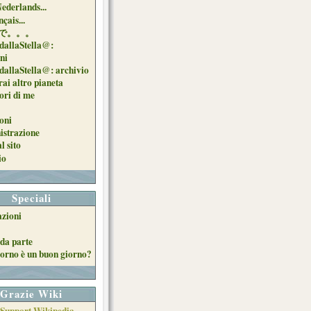
Nederlands...
çais...
で。。。
dallaStella@:
oni
dallaStella@: archivio
ai altro pianeta
uori di me
oni
strazione
l sito
io
Speciali
azioni
da parte
orno è un buon giorno?
Grazie Wiki