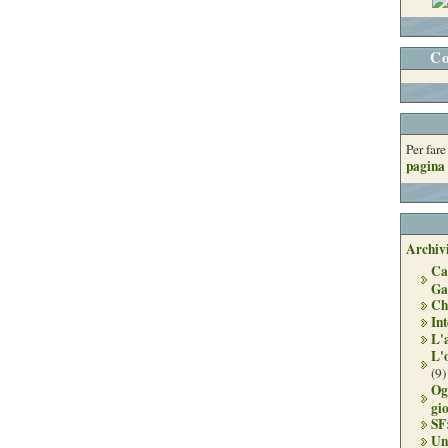
Co
Per far
pagina 
Archivi
Ca
Ga
Ch
Int
L'
L'
(9)
Og
gi
SF
Un