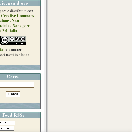
Licenza d'uso
pera è distribuita con
Creative Commons
a
zione - Non
ciale - Non opere
e 3.0 Italia
.
ta
sui caratteri
esi usati in alcune
Cerca
Feed RSS: