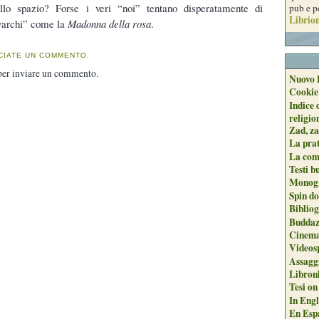
llo spazio? Forse i veri “noi” tentano disperatamente di
pub e p
Librion
“varchi” come la
Madonna della rosa
.
CIATE UN COMMENTO.
er inviare un commento.
Nuovo 
Cookie
Indice 
religio
Zad, za
La pra
La com
Testi b
Monogr
Spin do
Biblio
Buddaz
Cinema
Videos
Assaggi
Libron
Tesi on
In Engli
En Espa