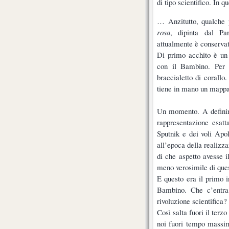
di tipo scientifico. In
… Anzitutto, qualche p
rosa
, dipinta dal Pa
attualmente è conservata
Di primo acchito è un 
con il Bambino. Per 
braccialetto di corallo.
tiene in mano un mapp
Un momento. A definir
rappresentazione esatt
Sputnik e dei voli Apo
all’epoca della realizz
di che aspetto avesse 
meno verosimile di que
E questo era il primo 
Bambino. Che c’entra
rivoluzione scientifica?
Così salta fuori il terz
noi fuori tempo massim