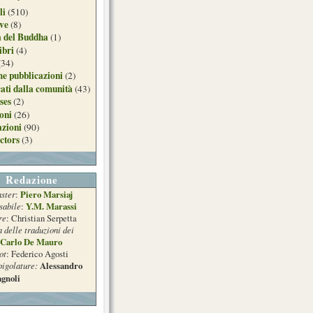
li
(510)
ive
(8)
a del Buddha
(1)
ibri
(4)
(34)
e pubblicazioni
(2)
ati dalla comunità
(43)
ses
(2)
ioni
(26)
azioni
(90)
ctors
(3)
Redazione
ster
Piero Marsiaj
:
sabile
Y.M. Marassi
:
re
: Christian Serpetta
a delle traduzioni dei
Carlo De Mauro
ot
: Federico Agosti
pigolature:
Alessandro
gnoli