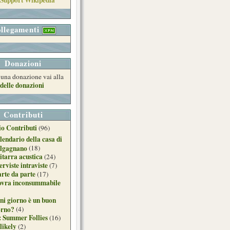
llegamenti
Donazioni
e una donazione vai alla
delle donazioni
Contributi
o Contributi
(96)
lendario della casa di
lgagnano
(18)
itarra acustica
(24)
erviste intraviste
(7)
arte da parte
(17)
ovra inconsummabile
ni giorno è un buon
orno?
(4)
: Summer Follies
(16)
likely
(2)