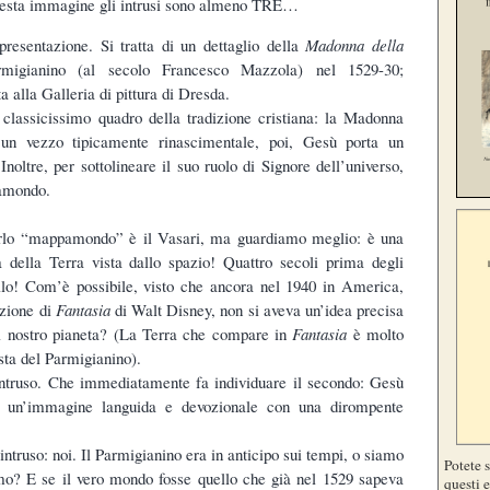
 questa immagine gli intrusi sono almeno TRE…
resentazione. Si tratta di un dettaglio della
Madonna della
rmigianino (al secolo Francesco Mazzola) nel 1529-30;
 alla Galleria di pittura di Dresda.
classicissimo quadro della tradizione cristiana: la Madonna
un vezzo tipicamente rinascimentale, poi, Gesù porta un
 Inoltre, per sottolineare il suo ruolo di Signore dell’universo,
amondo.
lo “mappamondo” è il Vasari, ma guardiamo meglio: è una
a della Terra vista dallo spazio! Quattro secoli prima degli
llo! Com’è possibile, visto che ancora nel 1940 in America,
azione di
Fantasia
di Walt Disney, non si aveva un’idea precisa
il nostro pianeta? (La Terra che compare in
Fantasia
è molto
sta del Parmigianino).
intruso. Che immediatamente fa individuare il secondo: Gesù
 un’immagine languida e devozionale con una dirompente
o intruso: noi. Il Parmigianino era in anticipo sui tempi, o siamo
Potete 
o? E se il vero mondo fosse quello che già nel 1529 sapeva
questi e