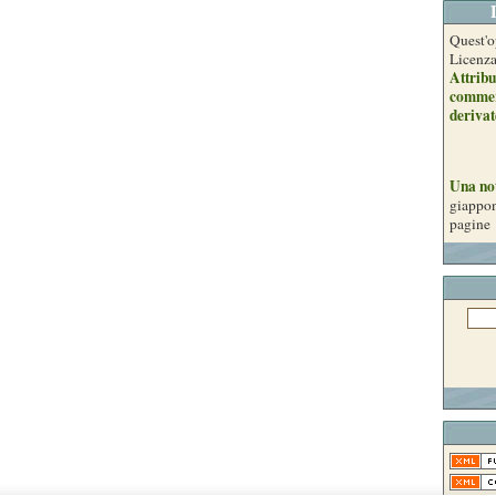
Quest'o
Licenz
Attribu
commer
derivat
Una no
giappon
pagine