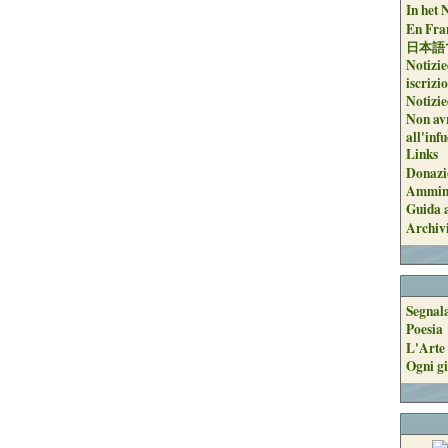
In het 
En Fran
日本語
Notizie
iscrizi
Notizie
Non avr
all'inf
Links
Donazi
Ammini
Guida a
Archiv
Segnal
Poesia
L'Arte 
Ogni gi