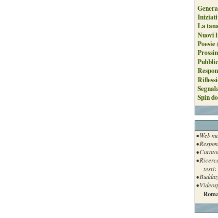
Genera
Iniziat
La tan
Nuovi l
Poesie
Prossim
Pubblic
Respon
Rifless
Segnal
Spin do
• Web ma
• Respon
• Curato
• Ricerc
testi
:
• Buddaz
• Videos
Roma