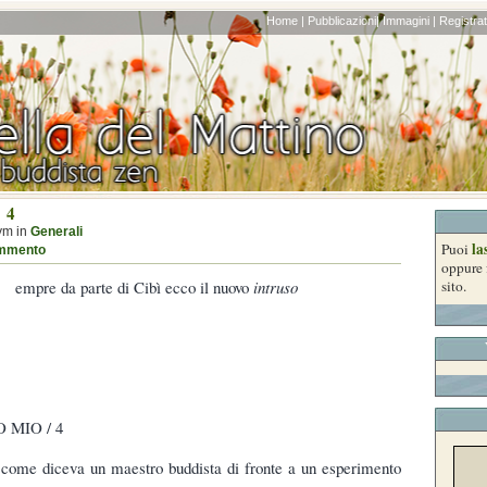
Home |
Pubblicazioni|
Immagini |
Registrati
 4
ym in
Generali
la
Puoi
mmento
oppure 
empre da parte di Cibì ecco il nuovo
intruso
sito.
 MIO / 4
 come diceva un maestro buddista di fronte a un esperimento