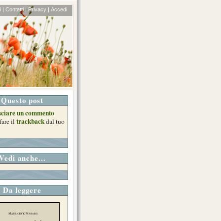
 |
Contatti |
Privacy |
Accedi
Questo post
sciare un commento
trackback
fare il
dal tuo
Vedi anche...
Da leggere