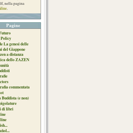
df, nella pagina
line
.
Pagine
Futuro
 Policy
de La genesi delle
ni del Giappone
zen a distanza
tica dello ZAZEN
unità
uddisti
afie
ctors
grafia commentata
ot
 Buddista (e non)
pigolature
 di libri
line
 line
sh...
ñol...